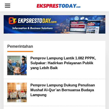
L
e
w
a
t
i
k
e
k
o
Pemerintahan
n
t
Pemprov Lampung Lantik 1.082 PPPK,
e
Sulpakar: Hadirkan Pelayanan Publik
n
yang Lebih Baik
Pemprov Lampung Dukung Penulisan
Mushaf Al-Qur’an Bernuansa Budaya
Lampung