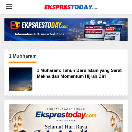
L
e
w
a
t
i
k
e
k
o
1 Muhharam
n
t
1 Muharam: Tahun Baru Islam yang Sarat
e
Makna dan Momentum Hijrah Diri
n