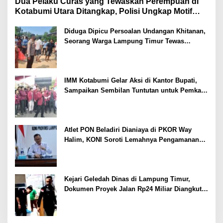
Dua Pelaku Curas yang Tewaskan Perempuan di
Kotabumi Utara Ditangkap, Polisi Ungkap Motif
Ekonomi
Diduga Dipicu Persoalan Undangan Khitanan,
Seorang Warga Lampung Timur Tewas
Tertembak
IMM Kotabumi Gelar Aksi di Kantor Bupati,
Sampaikan Sembilan Tuntutan untuk Pemkab
Lampung Utara
Atlet PON Beladiri Dianiaya di PKOR Way
Halim, KONI Soroti Lemahnya Pengamanan
Kawasan
Kejari Geledah Dinas di Lampung Timur,
Dokumen Proyek Jalan Rp24 Miliar Diangkut
Penyidik