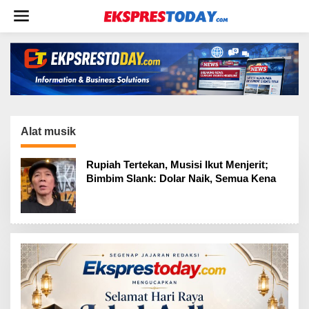
L
e
w
a
t
i
k
e
k
o
Alat musik
n
t
Rupiah Tertekan, Musisi Ikut Menjerit;
e
Bimbim Slank: Dolar Naik, Semua Kena
n