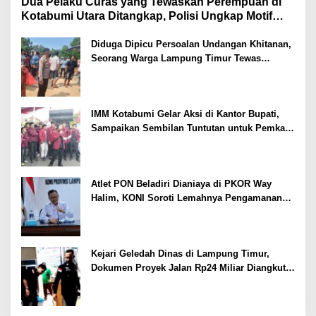
Dua Pelaku Curas yang Tewaskan Perempuan di
Kotabumi Utara Ditangkap, Polisi Ungkap Motif
Ekonomi
Diduga Dipicu Persoalan Undangan Khitanan,
Seorang Warga Lampung Timur Tewas
Tertembak
IMM Kotabumi Gelar Aksi di Kantor Bupati,
Sampaikan Sembilan Tuntutan untuk Pemkab
Lampung Utara
Atlet PON Beladiri Dianiaya di PKOR Way
Halim, KONI Soroti Lemahnya Pengamanan
Kawasan
Kejari Geledah Dinas di Lampung Timur,
Dokumen Proyek Jalan Rp24 Miliar Diangkut
Penyidik