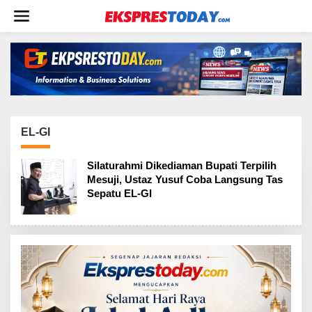
L
e
w
a
t
i
k
e
k
o
n
EL-GI
t
e
Silaturahmi Dikediaman Bupati Terpilih
n
Mesuji, Ustaz Yusuf Coba Langsung Tas
Sepatu EL-GI