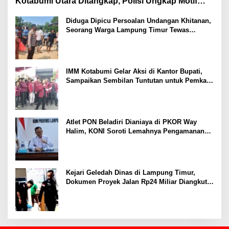
Kotabumi Utara Ditangkap, Polisi Ungkap Motif
Ekonomi
Diduga Dipicu Persoalan Undangan Khitanan,
Seorang Warga Lampung Timur Tewas
Tertembak
IMM Kotabumi Gelar Aksi di Kantor Bupati,
Sampaikan Sembilan Tuntutan untuk Pemkab
Lampung Utara
Atlet PON Beladiri Dianiaya di PKOR Way
Halim, KONI Soroti Lemahnya Pengamanan
Kawasan
Kejari Geledah Dinas di Lampung Timur,
Dokumen Proyek Jalan Rp24 Miliar Diangkut
Penyidik