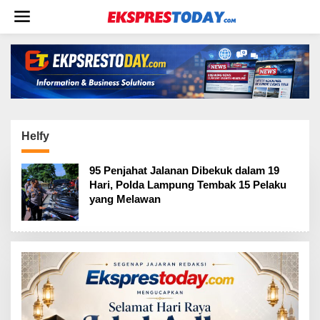
L
e
w
a
t
i
k
e
k
o
Helfy
n
t
95 Penjahat Jalanan Dibekuk dalam 19
e
Hari, Polda Lampung Tembak 15 Pelaku
n
yang Melawan