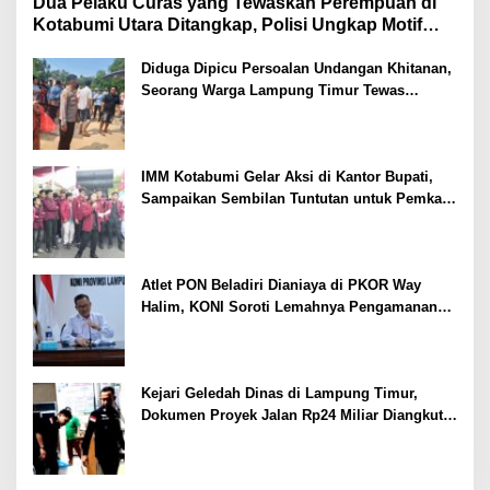
Dua Pelaku Curas yang Tewaskan Perempuan di
Kotabumi Utara Ditangkap, Polisi Ungkap Motif
Ekonomi
Diduga Dipicu Persoalan Undangan Khitanan,
Seorang Warga Lampung Timur Tewas
Tertembak
IMM Kotabumi Gelar Aksi di Kantor Bupati,
Sampaikan Sembilan Tuntutan untuk Pemkab
Lampung Utara
Atlet PON Beladiri Dianiaya di PKOR Way
Halim, KONI Soroti Lemahnya Pengamanan
Kawasan
Kejari Geledah Dinas di Lampung Timur,
Dokumen Proyek Jalan Rp24 Miliar Diangkut
Penyidik