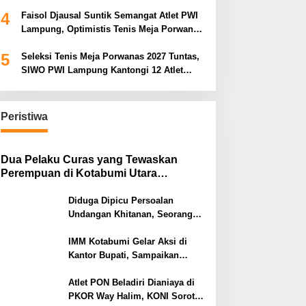
Porwanas 2027
4
Faisol Djausal Suntik Semangat Atlet PWI
Lampung, Optimistis Tenis Meja Porwanas
Bidik Prestasi Nasional
5
Seleksi Tenis Meja Porwanas 2027 Tuntas,
SIWO PWI Lampung Kantongi 12 Atlet
Terbaik Bidik Medali Emas
Peristiwa
Dua Pelaku Curas yang Tewaskan
Perempuan di Kotabumi Utara
Ditangkap, Polisi Ungkap Motif
Ekonomi
Diduga Dipicu Persoalan
Undangan Khitanan, Seorang
Warga Lampung Timur Tewas
Tertembak
IMM Kotabumi Gelar Aksi di
Kantor Bupati, Sampaikan
Sembilan Tuntutan untuk
Pemkab Lampung Utara
Atlet PON Beladiri Dianiaya di
PKOR Way Halim, KONI Soroti