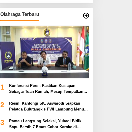
Olahraga Terbaru
1
Konferensi Pers : Pastikan Kesiapan
Sebagai Tuan Rumah, Mesuji Tempatkan
Tiga Venue Pelaksanaan Soeratin Cup
2
Piala Gubernur Lampung
Resmi Kantongi SK, Aswarodi Siapkan
Pelatda Bulutangkis PWI Lampung Menuju
Porwanas 2027
3
Pantau Langsung Seleksi, Yuhadi Bidik
Sapu Bersih 7 Emas Cabor Karoke di