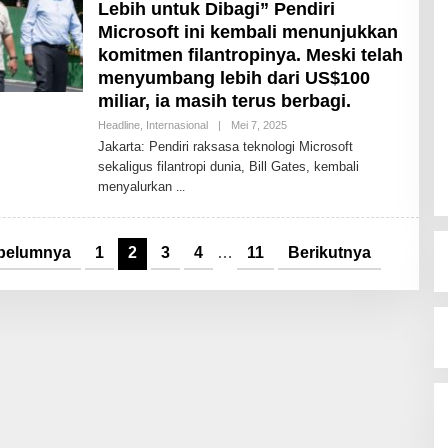
Lebih untuk Dibagi” Pendiri
Microsoft ini kembali menunjukkan
komitmen filantropinya. Meski telah
menyumbang lebih dari US$100
miliar, ia masih terus berbagi.
Headline
,
Internasional
|
Mei 7, 2025
O
L
Jakarta: Pendiri raksasa teknologi Microsoft
E
sekaligus filantropi dunia, Bill Gates, kembali
H
T
menyalurkan
O
D
A
Y
belumnya
1
2
3
4
…
11
Berikutnya
2