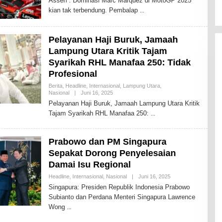
Assen : Dominasi Marc Marquez di MotoGP 2025
E
kian tak terbendung. Pembalap
H
T
O
D
Pelayanan Haji Buruk, Jamaah
A
Y
Lampung Utara Kritik Tajam
2
Syarikah RHL Manafaa 250: Tidak
Profesional
Berita
,
Headline
,
Internasional
,
Lampung Utara
,
Nasional
|
Juni 16, 2025
O
L
Pelayanan Haji Buruk, Jamaah Lampung Utara Kritik
E
Tajam Syarikah RHL Manafaa 250:
H
T
O
D
Prabowo dan PM Singapura
A
Y
Sepakat Dorong Penyelesaian
2
Damai Isu Regional
Headline
,
Internasional
,
Nasional
|
Juni 16, 2025
O
L
Singapura: Presiden Republik Indonesia Prabowo
E
Subianto dan Perdana Menteri Singapura Lawrence
H
T
Wong
O
D