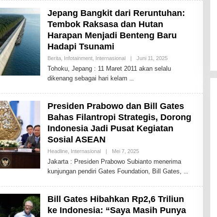
A
Y
Jepang Bangkit dari Reruntuhan:
2
Tembok Raksasa dan Hutan
Harapan Menjadi Benteng Baru
Hadapi Tsunami
Berita
,
Infotainment
,
Internasional
|
Juni 11, 2025
O
L
Tohoku, Jepang : 11 Maret 2011 akan selalu
E
dikenang sebagai hari kelam
H
T
O
D
Presiden Prabowo dan Bill Gates
A
Y
Bahas Filantropi Strategis, Dorong
2
Indonesia Jadi Pusat Kegiatan
Sosial ASEAN
Headline
,
Internasional
|
Mei 7, 2025
O
L
Jakarta : Presiden Prabowo Subianto menerima
E
kunjungan pendiri Gates Foundation, Bill Gates,
H
T
O
D
Bill Gates Hibahkan Rp2,6 Triliun
A
Y
ke Indonesia: “Saya Masih Punya
2