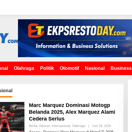
onal
Olahraga
Politik
Otomotif
Nasional
Business
sional
Marc Marquez Dominasi Motogp
Belanda 2025, Alex Marquez Alami
Cedera Serius
Berita
,
Hiburan
,
Internasional
,
Olahraga
|
Juni 29, 2025
O
L