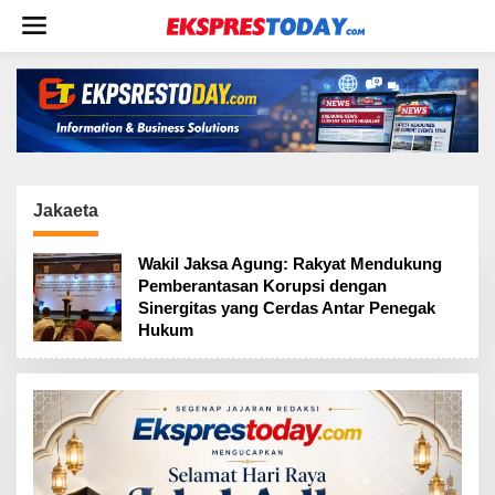
L
e
w
a
t
i
k
e
k
o
Jakaeta
n
t
Wakil Jaksa Agung: Rakyat Mendukung
e
Pemberantasan Korupsi dengan
n
Sinergitas yang Cerdas Antar Penegak
Hukum