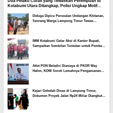
Dua Pelaku Curas yang Tewaskan Perempuan di
Kotabumi Utara Ditangkap, Polisi Ungkap Motif
Ekonomi
Diduga Dipicu Persoalan Undangan Khitanan,
Seorang Warga Lampung Timur Tewas
Tertembak
IMM Kotabumi Gelar Aksi di Kantor Bupati,
Sampaikan Sembilan Tuntutan untuk Pemkab
Lampung Utara
Atlet PON Beladiri Dianiaya di PKOR Way
Halim, KONI Soroti Lemahnya Pengamanan
Kawasan
Kejari Geledah Dinas di Lampung Timur,
Dokumen Proyek Jalan Rp24 Miliar Diangkut
Penyidik