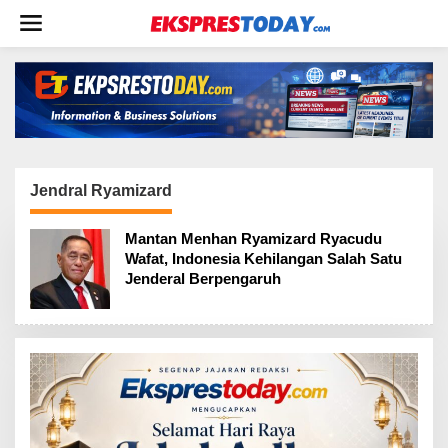
L
e
w
a
t
i
k
e
k
o
Jendral Ryamizard
n
t
Mantan Menhan Ryamizard Ryacudu
e
Wafat, Indonesia Kehilangan Salah Satu
n
Jenderal Berpengaruh