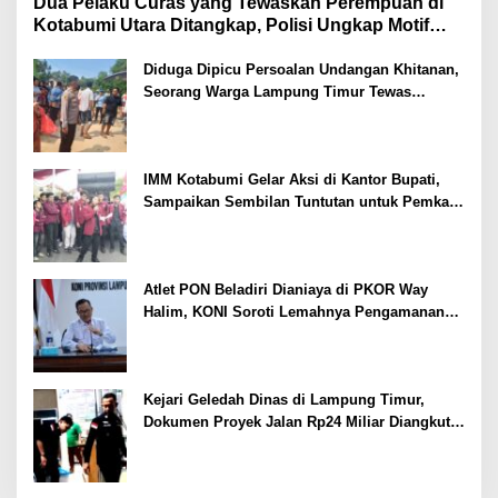
Dua Pelaku Curas yang Tewaskan Perempuan di
Kotabumi Utara Ditangkap, Polisi Ungkap Motif
Ekonomi
Diduga Dipicu Persoalan Undangan Khitanan,
Seorang Warga Lampung Timur Tewas
Tertembak
IMM Kotabumi Gelar Aksi di Kantor Bupati,
Sampaikan Sembilan Tuntutan untuk Pemkab
Lampung Utara
Atlet PON Beladiri Dianiaya di PKOR Way
Halim, KONI Soroti Lemahnya Pengamanan
Kawasan
Kejari Geledah Dinas di Lampung Timur,
Dokumen Proyek Jalan Rp24 Miliar Diangkut
Penyidik