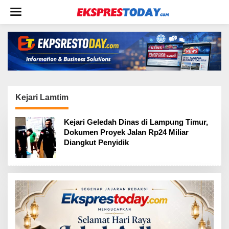
L
e
w
a
t
i
k
e
k
o
Kejari Lamtim
n
t
Kejari Geledah Dinas di Lampung Timur,
e
Dokumen Proyek Jalan Rp24 Miliar
n
Diangkut Penyidik