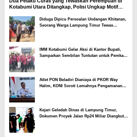
Dua Pelaku Curas yang Tewaskan Perempuan di
Kotabumi Utara Ditangkap, Polisi Ungkap Motif
Ekonomi
Diduga Dipicu Persoalan Undangan Khitanan,
Seorang Warga Lampung Timur Tewas
Tertembak
IMM Kotabumi Gelar Aksi di Kantor Bupati,
Sampaikan Sembilan Tuntutan untuk Pemkab
Lampung Utara
Atlet PON Beladiri Dianiaya di PKOR Way
Halim, KONI Soroti Lemahnya Pengamanan
Kawasan
Kejari Geledah Dinas di Lampung Timur,
Dokumen Proyek Jalan Rp24 Miliar Diangkut
Penyidik