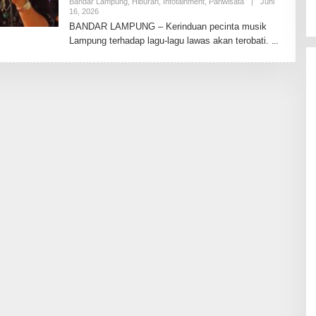
Bandar Lampung
,
Hiburan
,
Infotainment
,
Pariwisata
|
Juni
16, 2026
O
L
BANDAR LAMPUNG – Kerinduan pecinta musik
E
Lampung terhadap lagu-lagu lawas akan terobati.
H
T
O
D
A
Y
2