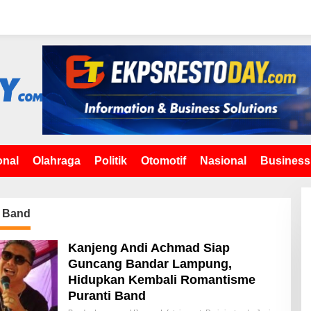
onal
Olahraga
Politik
Otomotif
Nasional
Business
 Band
Kanjeng Andi Achmad Siap
Guncang Bandar Lampung,
Hidupkan Kembali Romantisme
Puranti Band