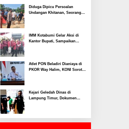
Ditangkap, Polisi Ungkap Motif
Ekonomi
Diduga Dipicu Persoalan
Undangan Khitanan, Seorang
Warga Lampung Timur Tewas
Tertembak
IMM Kotabumi Gelar Aksi di
Kantor Bupati, Sampaikan
Sembilan Tuntutan untuk
Pemkab Lampung Utara
Atlet PON Beladiri Dianiaya di
PKOR Way Halim, KONI Soroti
Lemahnya Pengamanan
Kawasan
Kejari Geledah Dinas di
Lampung Timur, Dokumen
Proyek Jalan Rp24 Miliar
Diangkut Penyidik