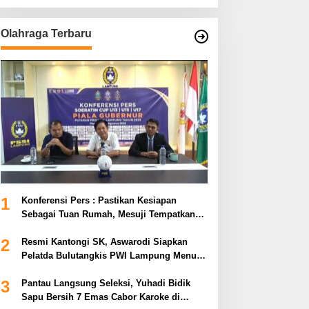
Olahraga Terbaru
1
Konferensi Pers : Pastikan Kesiapan
Sebagai Tuan Rumah, Mesuji Tempatkan
Tiga Venue Pelaksanaan Soeratin Cup
2
Piala Gubernur Lampung
Resmi Kantongi SK, Aswarodi Siapkan
Pelatda Bulutangkis PWI Lampung Menuju
Porwanas 2027
3
Pantau Langsung Seleksi, Yuhadi Bidik
Sapu Bersih 7 Emas Cabor Karoke di