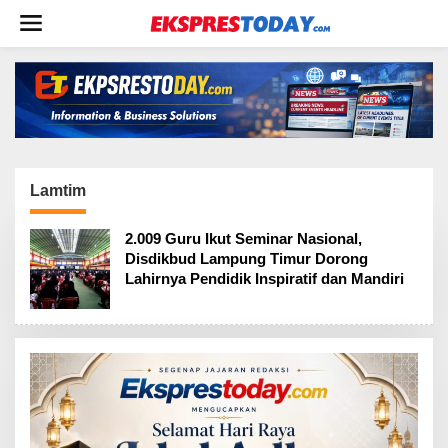
L
e
w
a
t
i
k
e
k
o
Lamtim
n
t
2.009 Guru Ikut Seminar Nasional,
e
Disdikbud Lampung Timur Dorong
n
Lahirnya Pendidik Inspiratif dan Mandiri