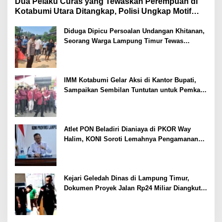
Dua Pelaku Curas yang Tewaskan Perempuan di
Kotabumi Utara Ditangkap, Polisi Ungkap Motif
Ekonomi
Diduga Dipicu Persoalan Undangan Khitanan,
Seorang Warga Lampung Timur Tewas
Tertembak
IMM Kotabumi Gelar Aksi di Kantor Bupati,
Sampaikan Sembilan Tuntutan untuk Pemkab
Lampung Utara
Atlet PON Beladiri Dianiaya di PKOR Way
Halim, KONI Soroti Lemahnya Pengamanan
Kawasan
Kejari Geledah Dinas di Lampung Timur,
Dokumen Proyek Jalan Rp24 Miliar Diangkut
Penyidik