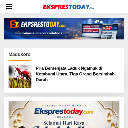
L
e
w
a
t
i
k
e
k
o
Madukoro
n
t
Pria Bersenjata Laduk Ngamuk di
e
Kotabumi Utara, Tiga Orang Bersimbah
n
Darah