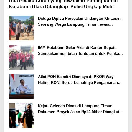
Dua Pelaku Curas yang Tewaskan Perempuan di
Kotabumi Utara Ditangkap, Polisi Ungkap Motif
Ekonomi
Diduga Dipicu Persoalan Undangan Khitanan,
Seorang Warga Lampung Timur Tewas
Tertembak
IMM Kotabumi Gelar Aksi di Kantor Bupati,
Sampaikan Sembilan Tuntutan untuk Pemkab
Lampung Utara
Atlet PON Beladiri Dianiaya di PKOR Way
Halim, KONI Soroti Lemahnya Pengamanan
Kawasan
Kejari Geledah Dinas di Lampung Timur,
Dokumen Proyek Jalan Rp24 Miliar Diangkut
Penyidik