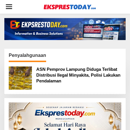
L
e
w
a
t
i
k
e
k
o
Penyalahgunaan
n
t
ASN Pemprov Lampung Diduga Terlibat
e
Distribusi Ilegal Minyakita, Polisi Lakukan
n
Pendalaman