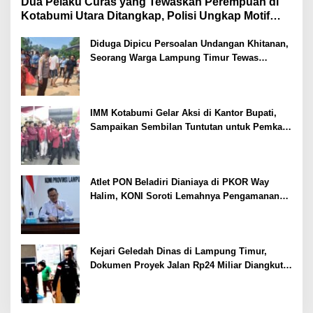
Dua Pelaku Curas yang Tewaskan Perempuan di
Kotabumi Utara Ditangkap, Polisi Ungkap Motif
Ekonomi
Diduga Dipicu Persoalan Undangan Khitanan,
Seorang Warga Lampung Timur Tewas
Tertembak
IMM Kotabumi Gelar Aksi di Kantor Bupati,
Sampaikan Sembilan Tuntutan untuk Pemkab
Lampung Utara
Atlet PON Beladiri Dianiaya di PKOR Way
Halim, KONI Soroti Lemahnya Pengamanan
Kawasan
Kejari Geledah Dinas di Lampung Timur,
Dokumen Proyek Jalan Rp24 Miliar Diangkut
Penyidik