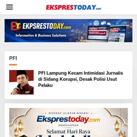
L
e
w
a
t
i
k
e
k
o
PFI
n
t
PFI Lampung Kecam Intimidasi Jurnalis
e
di Sidang Korupsi, Desak Polisi Usut
n
Pelaku