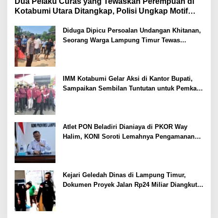
Dua Pelaku Curas yang Tewaskan Perempuan di
Kotabumi Utara Ditangkap, Polisi Ungkap Motif
Ekonomi
Diduga Dipicu Persoalan Undangan Khitanan,
Seorang Warga Lampung Timur Tewas
Tertembak
IMM Kotabumi Gelar Aksi di Kantor Bupati,
Sampaikan Sembilan Tuntutan untuk Pemkab
Lampung Utara
Atlet PON Beladiri Dianiaya di PKOR Way
Halim, KONI Soroti Lemahnya Pengamanan
Kawasan
Kejari Geledah Dinas di Lampung Timur,
Dokumen Proyek Jalan Rp24 Miliar Diangkut
Penyidik