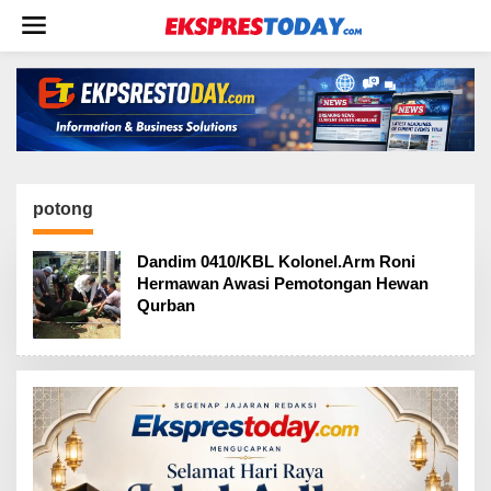
L
e
w
a
t
i
k
e
k
o
potong
n
t
Dandim 0410/KBL Kolonel.Arm Roni
e
Hermawan Awasi Pemotongan Hewan
n
Qurban