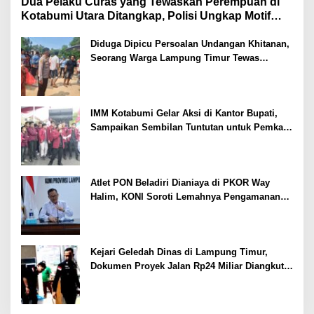
Dua Pelaku Curas yang Tewaskan Perempuan di
Kotabumi Utara Ditangkap, Polisi Ungkap Motif
Ekonomi
Diduga Dipicu Persoalan Undangan Khitanan,
Seorang Warga Lampung Timur Tewas
Tertembak
IMM Kotabumi Gelar Aksi di Kantor Bupati,
Sampaikan Sembilan Tuntutan untuk Pemkab
Lampung Utara
Atlet PON Beladiri Dianiaya di PKOR Way
Halim, KONI Soroti Lemahnya Pengamanan
Kawasan
Kejari Geledah Dinas di Lampung Timur,
Dokumen Proyek Jalan Rp24 Miliar Diangkut
Penyidik