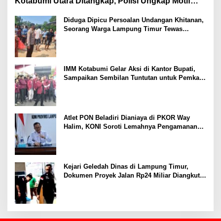
Kotabumi Utara Ditangkap, Polisi Ungkap Motif
Ekonomi
Diduga Dipicu Persoalan Undangan Khitanan,
Seorang Warga Lampung Timur Tewas
Tertembak
IMM Kotabumi Gelar Aksi di Kantor Bupati,
Sampaikan Sembilan Tuntutan untuk Pemkab
Lampung Utara
Atlet PON Beladiri Dianiaya di PKOR Way
Halim, KONI Soroti Lemahnya Pengamanan
Kawasan
Kejari Geledah Dinas di Lampung Timur,
Dokumen Proyek Jalan Rp24 Miliar Diangkut
Penyidik