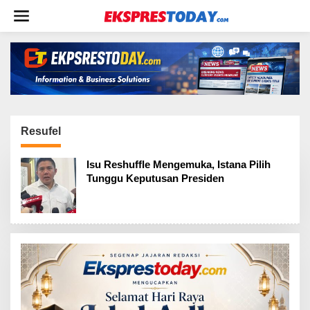
L
e
w
a
t
i
k
e
k
o
n
Resufel
t
e
Isu Reshuffle Mengemuka, Istana Pilih
n
Tunggu Keputusan Presiden