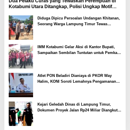
Dua Pelaku Curas yang Tewaskan Perempuan di
Kotabumi Utara Ditangkap, Polisi Ungkap Motif
Ekonomi
Diduga Dipicu Persoalan Undangan Khitanan,
Seorang Warga Lampung Timur Tewas
Tertembak
IMM Kotabumi Gelar Aksi di Kantor Bupati,
Sampaikan Sembilan Tuntutan untuk Pemkab
Lampung Utara
Atlet PON Beladiri Dianiaya di PKOR Way
Halim, KONI Soroti Lemahnya Pengamanan
Kawasan
Kejari Geledah Dinas di Lampung Timur,
Dokumen Proyek Jalan Rp24 Miliar Diangkut
Penyidik