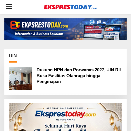
L
e
w
a
t
i
k
e
k
o
UIN
n
t
Dukung HPN dan Porwanas 2027, UIN RIL
e
Buka Fasilitas Olahraga hingga
n
Penginapan