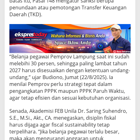
batas itu, Pasal 148 mengatur sanksi berupa
h
i
penundaan atau pemotongan Transfer Keuangan
B
Daerah (TKD).
a
t
a
s
B
e
l
“Belanja pegawai Pemprov Lampung saat ini sudah
a
n
melebihi 30 persen, sehingga paling lambat tahun
j
2027 harus disesuaikan dengan ketentuan undang-
a
undang,” ujar Budiono, Jumat (22/8/2025). Ia
P
menilai Pemprov perlu strategi tepat dalam
e
g
pengangkatan PPPK maupun PPPK Paruh Waktu,
a
agar tetap efisien dan sesuai kebutuhan organisasi.
w
a
Senada, Akademisi FEB Unila Dr. Saring Suhendro,
i
S.E., M.Si., Akt., CA. menegaskan, disiplin fiskal
3
0
harus dijaga agar fiscal sustainability tetap
P
terpelihara. “Jika belanja pegawai terlalu besar,
e
maka akan mengurangi anggaran untuk