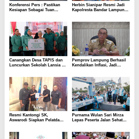
Konferensi Pers : Pastikan
Herbin Sianipar Resmi Jadi
Kesiapan Sebagai Tuan
Kapolresta Bandar Lampung,
Rumah, Mesuji Tempatkan
Penindakan Korupsi Masuk
Tiga Venue Pelaksanaan
Prioritas
Soeratin Cup Piala Gubernur
Lampung
Canangkan Desa TAPIS dan
Pemprov Lampung Berhasil
Luncurkan Sekolah Lansia di
Kendalikan Inflasi, Jadi
Kampung Rukti Endah, Ketua
Provinsi dengan Inflasi
TP PKK Lampung Dorong
Terendah di Sumatera
Pembangunan SDM Dimulai
dari Desa
Resmi Kantongi SK,
Purnama Wulan Sari Mirza
Aswarodi Siapkan Pelatda
Lepas Peserta Jalan Sehat
Bulutangkis PWI Lampung
Lansia, Ajak Wujudkan
Menuju Porwanas 2027
Lansia Sehat dan Bahagia