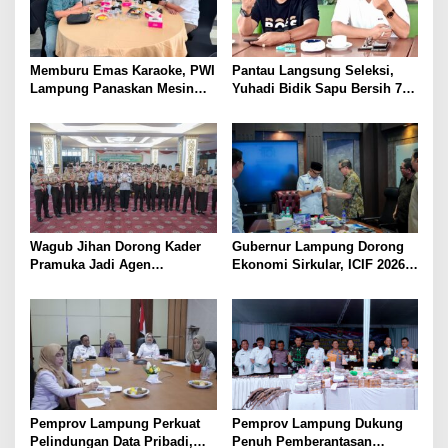
Memburu Emas Karaoke, PWI
Pantau Langsung Seleksi,
Lampung Panaskan Mesin
Yuhadi Bidik Sapu Bersih 7
Menuju Porwanas 2026
Emas Cabor Karoke di
Porwanas 2027
Wagub Jihan Dorong Kader
Gubernur Lampung Dorong
Pramuka Jadi Agen
Ekonomi Sirkular, ICIF 2026
Perubahan Melalui KPDK
Jadi Peluang Tarik Investasi
2026
Hijau ke Lampung
Pemprov Lampung Perkuat
Pemprov Lampung Dukung
Pelindungan Data Pribadi,
Penuh Pemberantasan