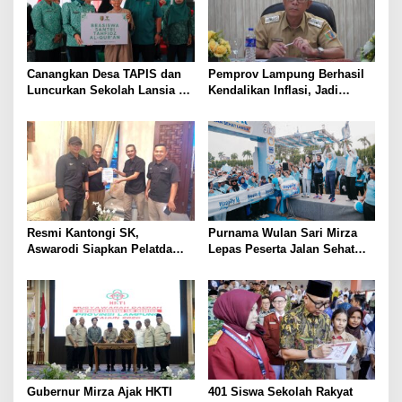
Canangkan Desa TAPIS dan
Pemprov Lampung Berhasil
Luncurkan Sekolah Lansia di
Kendalikan Inflasi, Jadi
Kampung Rukti Endah, Ketua
Provinsi dengan Inflasi
TP PKK Lampung Dorong
Terendah di Sumatera
Pembangunan SDM Dimulai
dari Desa
Resmi Kantongi SK,
Purnama Wulan Sari Mirza
Aswarodi Siapkan Pelatda
Lepas Peserta Jalan Sehat
Bulutangkis PWI Lampung
Lansia, Ajak Wujudkan
Menuju Porwanas 2027
Lansia Sehat dan Bahagia
Gubernur Mirza Ajak HKTI
401 Siswa Sekolah Rakyat