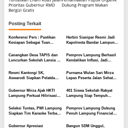
Prioritas Gubernur RMD
Dukung Program Makan
v
Bergizi Gratis
i
g
Posting Terkait
a
s
Konferensi Pers : Pastikan
Herbin Sianipar Resmi Jadi
Kesiapan Sebagai Tuan
Kapolresta Bandar Lampung,
i
Rumah, Mesuji Tempatkan
Penindakan Korupsi Masuk
Tiga Venue Pelaksanaan
Prioritas
p
Canangkan Desa TAPIS dan
Pemprov Lampung Berhasil
Soeratin Cup Piala Gubernur
Luncurkan Sekolah Lansia di
Kendalikan Inflasi, Jadi
o
Lampung
Kampung Rukti Endah, Ketua
Provinsi dengan Inflasi
s
TP PKK Lampung Dorong
Terendah di Sumatera
Resmi Kantongi SK,
Purnama Wulan Sari Mirza
Pembangunan SDM Dimulai
Aswarodi Siapkan Pelatda
Lepas Peserta Jalan Sehat
dari Desa
Bulutangkis PWI Lampung
Lansia, Ajak Wujudkan
Menuju Porwanas 2027
Lansia Sehat dan Bahagia
Gubernur Mirza Ajak HKTI
401 Siswa Sekolah Rakyat
Lampung Perkuat Hilirisasi
Lampung Siap Tempuh
Pertanian Untuk
Tahun Ajaran Baru, Gubernur
Kesejahteraan Petani
Dorong Lahirnya Generasi
Seleksi Tuntas, PWI Lampung
Pemprov Lampung Dukung
Emas
Siapkan Tim Karaoke Terbaik
Penuh Lampung Financial
untuk Porwanas 2027
Festival, Perkuat Literasi
Keuangan Generasi Muda
Gubernur Apresiasi
Bangun SDM Unggul,