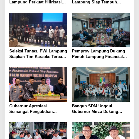
Lampung Perkuat Hilirisasi
Lampung Siap Tempuh
Pertanian Untuk
Tahun Ajaran Baru, Gubernur
Kesejahteraan Petani
Dorong Lahirnya Generasi
Emas
Seleksi Tuntas, PWI Lampung
Pemprov Lampung Dukung
Siapkan Tim Karaoke Terbaik
Penuh Lampung Financial
untuk Porwanas 2027
Festival, Perkuat Literasi
Keuangan Generasi Muda
Gubernur Apresiasi
Bangun SDM Unggul,
Semangat Pengabdian
Gubernur Mirza Dukung
Purnawirawan Polri untuk
Pelatihan Bahasa Jerman
Menjaga Stabilitas Lampung
bagi Generasi Muda
Lampung