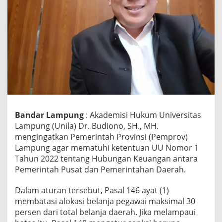
g
a
t
k
a
n
P
e
m
p
r
o
Bandar Lampung
: Akademisi Hukum Universitas
v
L
Lampung (Unila) Dr. Budiono, SH., MH.
a
mengingatkan Pemerintah Provinsi (Pemprov)
m
Lampung agar mematuhi ketentuan UU Nomor 1
p
Tahun 2022 tentang Hubungan Keuangan antara
u
Pemerintah Pusat dan Pemerintahan Daerah.
n
g
P
Dalam aturan tersebut, Pasal 146 ayat (1)
a
membatasi alokasi belanja pegawai maksimal 30
t
persen dari total belanja daerah. Jika melampaui
u