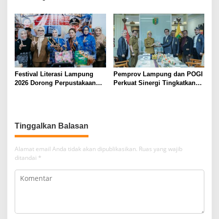
Tingkatkan Literasi
Narkotika, Perkuat Sinergi
Keamanan Siber Aparatur
Jaga Keamanan Lampung
Festival Literasi Lampung
Pemprov Lampung dan POGI
2026 Dorong Perpustakaan
Perkuat Sinergi Tingkatkan
Jadi Ruang Edukasi dan
Kesehatan Ibu dan Anak
Rekreasi Keluarga
Tinggalkan Balasan
Alamat email Anda tidak akan dipublikasikan.
Ruas yang wajib
ditandai
*