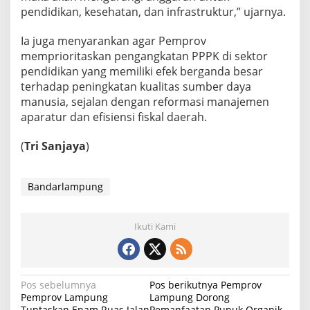
r
pendidikan, kesehatan, dan infrastruktur,” ujarnya.
s
e
n
Ia juga menyarankan agar Pemprov
memprioritaskan pengangkatan PPPK di sektor
pendidikan yang memiliki efek berganda besar
terhadap peningkatan kualitas sumber daya
manusia, sejalan dengan reformasi manajemen
aparatur dan efisiensi fiskal daerah.
(
Tri Sanjaya
)
Bandarlampung
Ikuti Kami
N
Pos sebelumnya
Pos berikutnya
Pemprov
Pemprov Lampung
Lampung Dorong
a
Tuntaskan Enam Ruas Jalan
Pemanfaatan Pupuk Organik