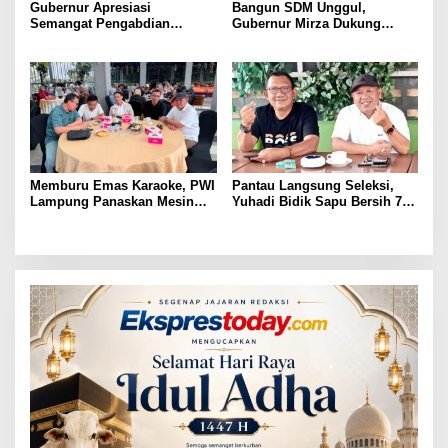
Gubernur Apresiasi
Bangun SDM Unggul,
Semangat Pengabdian
Gubernur Mirza Dukung
Purnawirawan Polri untuk
Pelatihan Bahasa Jerman
Menjaga Stabilitas Lampung
bagi Generasi Muda
Lampung
Memburu Emas Karaoke, PWI
Pantau Langsung Seleksi,
Lampung Panaskan Mesin
Yuhadi Bidik Sapu Bersih 7
Menuju Porwanas 2026
Emas Cabor Karoke di
Porwanas 2027