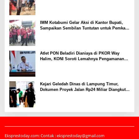
Tertembak
IMM Kotabumi Gelar Aksi di Kantor Bupati,
Sampaikan Sembilan Tuntutan untuk Pemkab
Lampung Utara
Atlet PON Beladiri Dianiaya di PKOR Way
Halim, KONI Soroti Lemahnya Pengamanan
Kawasan
Kejari Geledah Dinas di Lampung Timur,
Dokumen Proyek Jalan Rp24 Miliar Diangkut
Penyidik
Eksprestoday.com: Contak : eksprestoday@gmail.com