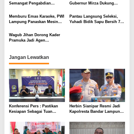
Semangat Pengabdian
Gubernur Mirza Dukung
Purnawirawan Polri untuk
Pelatihan Bahasa Jerman
Menjaga Stabilitas Lampung
bagi Generasi Muda
Memburu Emas Karaoke, PWI
Pantau Langsung Seleksi,
Lampung
Lampung Panaskan Mesin
Yuhadi Bidik Sapu Bersih 7
Menuju Porwanas 2026
Emas Cabor Karoke di
Porwanas 2027
Wagub Jihan Dorong Kader
Pramuka Jadi Agen
Perubahan Melalui KPDK
2026
Jangan Lewatkan
Konferensi Pers : Pastikan
Herbin Sianipar Resmi Jadi
Kesiapan Sebagai Tuan
Kapolresta Bandar Lampung,
Rumah, Mesuji Tempatkan
Penindakan Korupsi Masuk
Tiga Venue Pelaksanaan
Prioritas
Soeratin Cup Piala Gubernur
Lampung