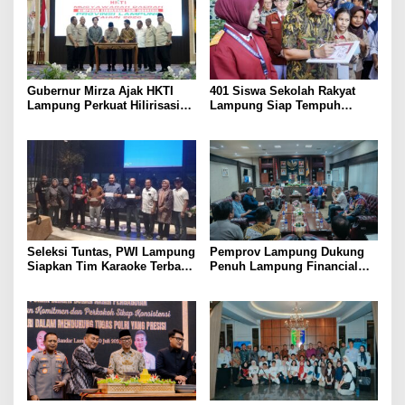
Gubernur Mirza Ajak HKTI
401 Siswa Sekolah Rakyat
Lampung Perkuat Hilirisasi
Lampung Siap Tempuh
Pertanian Untuk
Tahun Ajaran Baru, Gubernur
Kesejahteraan Petani
Dorong Lahirnya Generasi
Emas
Seleksi Tuntas, PWI Lampung
Pemprov Lampung Dukung
Siapkan Tim Karaoke Terbaik
Penuh Lampung Financial
untuk Porwanas 2027
Festival, Perkuat Literasi
Keuangan Generasi Muda