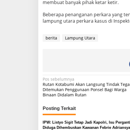
membuat banyak pihak ketar ketir.
Beberapa penanganan perkara yang ten
lampung utara perkara kasus di Inspek
berita
Lampung Utara
N
Pos sebelumnya
Rutan Kotabumi Akan Langsung Tindak Tegas
a
Ditemukan Penggunaan Ponsel Bagi Warga
Binaan Didalam Rutan
v
i
Posting Terkait
g
a
IPW: Listyo Sigit Tetap Jadi Kapolri, Isu Pergant
s
Diduga Dihembuskan Kawanan Febrie Adriansy