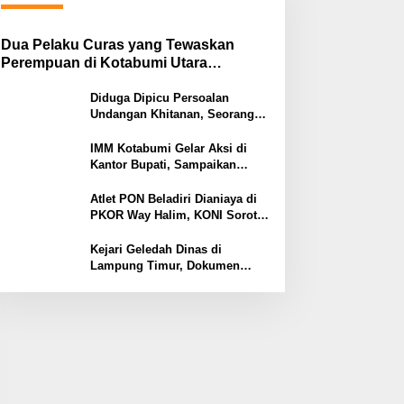
Dua Pelaku Curas yang Tewaskan
Perempuan di Kotabumi Utara
Ditangkap, Polisi Ungkap Motif
Ekonomi
Diduga Dipicu Persoalan
Undangan Khitanan, Seorang
Warga Lampung Timur Tewas
Tertembak
IMM Kotabumi Gelar Aksi di
Kantor Bupati, Sampaikan
Sembilan Tuntutan untuk
Pemkab Lampung Utara
Atlet PON Beladiri Dianiaya di
PKOR Way Halim, KONI Soroti
Lemahnya Pengamanan
Kawasan
Kejari Geledah Dinas di
Lampung Timur, Dokumen
Proyek Jalan Rp24 Miliar
Diangkut Penyidik