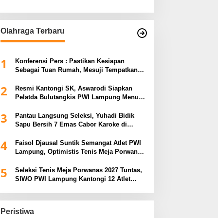
Olahraga Terbaru
1
Konferensi Pers : Pastikan Kesiapan
Sebagai Tuan Rumah, Mesuji Tempatkan
Tiga Venue Pelaksanaan Soeratin Cup
2
Piala Gubernur Lampung
Resmi Kantongi SK, Aswarodi Siapkan
Pelatda Bulutangkis PWI Lampung Menuju
Porwanas 2027
3
Pantau Langsung Seleksi, Yuhadi Bidik
Sapu Bersih 7 Emas Cabor Karoke di
Porwanas 2027
4
Faisol Djausal Suntik Semangat Atlet PWI
Lampung, Optimistis Tenis Meja Porwanas
Bidik Prestasi Nasional
5
Seleksi Tenis Meja Porwanas 2027 Tuntas,
SIWO PWI Lampung Kantongi 12 Atlet
Terbaik Bidik Medali Emas
Peristiwa