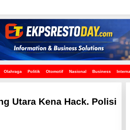
Olahraga
Politik
Otomotif
Nasional
Business
Intern
g Utara Kena Hack. Polisi