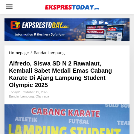
L
e
w
a
t
i
k
e
k
o
Homepage
/
Bandar Lampung
A
n
l
t
Alfredo, Siswa SD N 2 Rawalaut,
f
e
r
Kembali Sabet Medali Emas Cabang
n
e
Karate Di Ajang Lampung Student
d
Olympic 2025
o
,
Today2
Oktober 19, 2025
S
Bandar Lampung
,
Olahraga
i
s
w
a
S
D
N