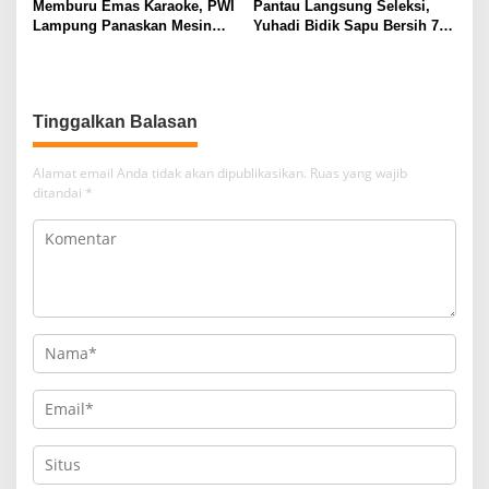
Memburu Emas Karaoke, PWI
Pantau Langsung Seleksi,
Lampung Panaskan Mesin
Yuhadi Bidik Sapu Bersih 7
Menuju Porwanas 2026
Emas Cabor Karoke di
Porwanas 2027
Tinggalkan Balasan
Alamat email Anda tidak akan dipublikasikan.
Ruas yang wajib
ditandai
*