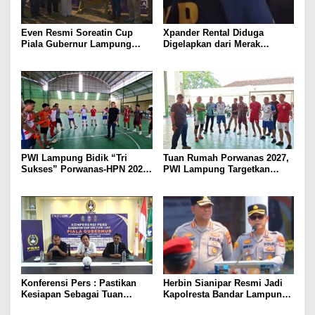
Even Resmi Soreatin Cup
Xpander Rental Diduga
Piala Gubernur Lampung
Digelapkan dari Merak
Dimulai, Mesuji Tuan Rumah,
Diamankan di Bakauheni,
Catatkan Sejarah Baru
Pengemudinya Prajurit TNI
Kebangkitan Olahraga Di
AL
Bumi Ragab Begawe Caram
PWI Lampung Bidik “Tri
Tuan Rumah Porwanas 2027,
Sukses” Porwanas-HPN 2027:
PWI Lampung Targetkan
Emas, Ekonomi, dan
Futsal Kembali Berjaya
Pariwisata Menggeliat
Konferensi Pers : Pastikan
Herbin Sianipar Resmi Jadi
Kesiapan Sebagai Tuan
Kapolresta Bandar Lampung,
Rumah, Mesuji Tempatkan
Penindakan Korupsi Masuk