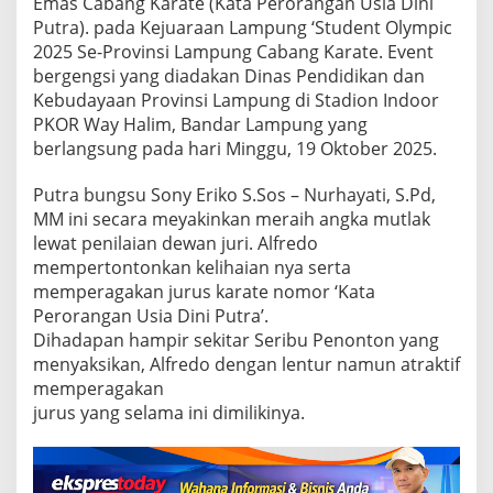
d
Emas Cabang Karate (Kata Perorangan Usia Dini
a
Putra). pada Kejuaraan Lampung ‘Student Olympic
l
2025 Se-Provinsi Lampung Cabang Karate. Event
i
bergengsi yang diadakan Dinas Pendidikan dan
E
Kebudayaan Provinsi Lampung di Stadion Indoor
m
a
PKOR Way Halim, Bandar Lampung yang
s
berlangsung pada hari Minggu, 19 Oktober 2025.
C
a
Putra bungsu Sony Eriko S.Sos – Nurhayati, S.Pd,
b
MM ini secara meyakinkan meraih angka mutlak
a
n
lewat penilaian dewan juri. Alfredo
g
mempertontonkan kelihaian nya serta
K
memperagakan jurus karate nomor ‘Kata
a
Perorangan Usia Dini Putra’.
r
a
Dihadapan hampir sekitar Seribu Penonton yang
t
menyaksikan, Alfredo dengan lentur namun atraktif
e
memperagakan
D
jurus yang selama ini dimilikinya.
i
A
j
a