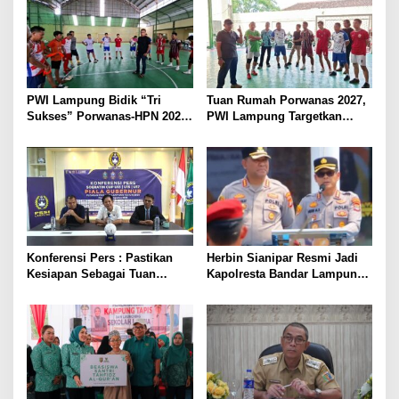
Kebangkitan Olahraga Di
AL
Bumi Ragab Begawe Caram
PWI Lampung Bidik “Tri
Tuan Rumah Porwanas 2027,
Sukses” Porwanas-HPN 2027:
PWI Lampung Targetkan
Emas, Ekonomi, dan
Futsal Kembali Berjaya
Pariwisata Menggeliat
Konferensi Pers : Pastikan
Herbin Sianipar Resmi Jadi
Kesiapan Sebagai Tuan
Kapolresta Bandar Lampung,
Rumah, Mesuji Tempatkan
Penindakan Korupsi Masuk
Tiga Venue Pelaksanaan
Prioritas
Soeratin Cup Piala Gubernur
Lampung