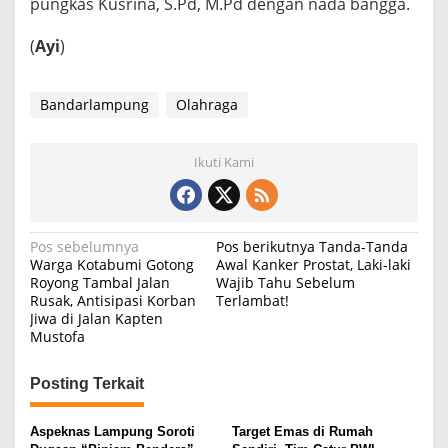
pungkas Kusrina, S.Pd, M.Pd dengan nada bangga.
(
Ayi
)
Bandarlampung
Olahraga
Ikuti Kami
N
Pos sebelumnya
Pos berikutnya
Tanda-Tanda
Warga Kotabumi Gotong
Awal Kanker Prostat, Laki-laki
a
Royong Tambal Jalan
Wajib Tahu Sebelum
Rusak, Antisipasi Korban
Terlambat!
v
Jiwa di Jalan Kapten
i
Mustofa
g
Posting Terkait
a
s
Aspeknas Lampung Soroti
Target Emas di Rumah