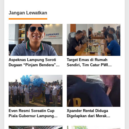
untuk Porwanas 2027
Jangan Lewatkan
Aspeknas Lampung Soroti
Target Emas di Rumah
Dugaan “Pinjam Bendera”
Sendiri, Tim Catur PWI
Proyek Konstruksi,
Lampung Mulai Tempur Sejak
Pemenang Tender Diminta
Sekarang
Tak Sekadar Lolos
Administrasi
Even Resmi Soreatin Cup
Xpander Rental Diduga
Piala Gubernur Lampung
Digelapkan dari Merak
Dimulai, Mesuji Tuan Rumah,
Diamankan di Bakauheni,
Catatkan Sejarah Baru
Pengemudinya Prajurit TNI