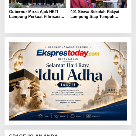
Gubernur Mirza Ajak HKTI
401 Siswa Sekolah Rakyat
Lampung Perkuat Hilirisasi
Lampung Siap Tempuh
Pertanian Untuk
Tahun Ajaran Baru, Gubernur
Kesejahteraan Petani
Dorong Lahirnya Generasi
Emas