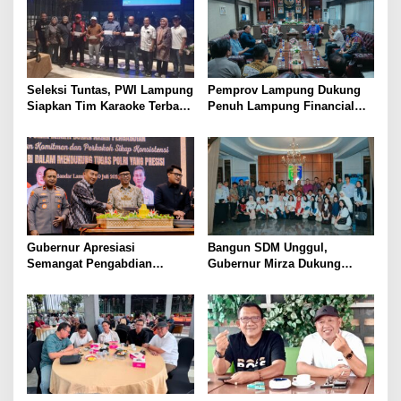
Seleksi Tuntas, PWI Lampung
Pemprov Lampung Dukung
Siapkan Tim Karaoke Terbaik
Penuh Lampung Financial
untuk Porwanas 2027
Festival, Perkuat Literasi
Keuangan Generasi Muda
Gubernur Apresiasi
Bangun SDM Unggul,
Semangat Pengabdian
Gubernur Mirza Dukung
Purnawirawan Polri untuk
Pelatihan Bahasa Jerman
Menjaga Stabilitas Lampung
bagi Generasi Muda
Lampung