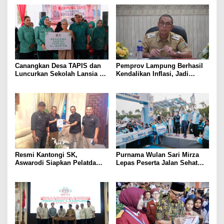
Tiga Venue Pelaksanaan
Prioritas
Soeratin Cup Piala Gubernur
Lampung
Canangkan Desa TAPIS dan
Pemprov Lampung Berhasil
Luncurkan Sekolah Lansia di
Kendalikan Inflasi, Jadi
Kampung Rukti Endah, Ketua
Provinsi dengan Inflasi
TP PKK Lampung Dorong
Terendah di Sumatera
Pembangunan SDM Dimulai
dari Desa
Resmi Kantongi SK,
Purnama Wulan Sari Mirza
Aswarodi Siapkan Pelatda
Lepas Peserta Jalan Sehat
Bulutangkis PWI Lampung
Lansia, Ajak Wujudkan
Menuju Porwanas 2027
Lansia Sehat dan Bahagia