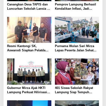
Canangkan Desa TAPIS dan
Pemprov Lampung Berhasil
Luncurkan Sekolah Lansia di
Kendalikan Inflasi, Jadi
Kampung Rukti Endah, Ketua
Provinsi dengan Inflasi
TP PKK Lampung Dorong
Terendah di Sumatera
Pembangunan SDM Dimulai
dari Desa
Resmi Kantongi SK,
Purnama Wulan Sari Mirza
Aswarodi Siapkan Pelatda
Lepas Peserta Jalan Sehat
Bulutangkis PWI Lampung
Lansia, Ajak Wujudkan
Menuju Porwanas 2027
Lansia Sehat dan Bahagia
Gubernur Mirza Ajak HKTI
401 Siswa Sekolah Rakyat
Lampung Perkuat Hilirisasi
Lampung Siap Tempuh
Pertanian Untuk
Tahun Ajaran Baru, Gubernur
Kesejahteraan Petani
Dorong Lahirnya Generasi
Emas