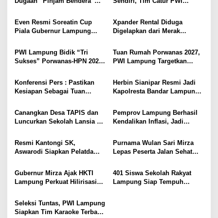
i
Dugaan “Pinjam Bendera”
Sendiri, Tim Catur PWI
Proyek Konstruksi,
Lampung Mulai Tempur Sejak
p
Pemenang Tender Diminta
Sekarang
Even Resmi Soreatin Cup
Xpander Rental Diduga
o
Tak Sekadar Lolos
Piala Gubernur Lampung
Digelapkan dari Merak
Administrasi
s
Dimulai, Mesuji Tuan Rumah,
Diamankan di Bakauheni,
Catatkan Sejarah Baru
Pengemudinya Prajurit TNI
PWI Lampung Bidik “Tri
Tuan Rumah Porwanas 2027,
Kebangkitan Olahraga Di
AL
Sukses” Porwanas-HPN 2027:
PWI Lampung Targetkan
Bumi Ragab Begawe Caram
Emas, Ekonomi, dan
Futsal Kembali Berjaya
Pariwisata Menggeliat
Konferensi Pers : Pastikan
Herbin Sianipar Resmi Jadi
Kesiapan Sebagai Tuan
Kapolresta Bandar Lampung,
Rumah, Mesuji Tempatkan
Penindakan Korupsi Masuk
Tiga Venue Pelaksanaan
Prioritas
Canangkan Desa TAPIS dan
Pemprov Lampung Berhasil
Soeratin Cup Piala Gubernur
Luncurkan Sekolah Lansia di
Kendalikan Inflasi, Jadi
Lampung
Kampung Rukti Endah, Ketua
Provinsi dengan Inflasi
TP PKK Lampung Dorong
Terendah di Sumatera
Resmi Kantongi SK,
Purnama Wulan Sari Mirza
Pembangunan SDM Dimulai
Aswarodi Siapkan Pelatda
Lepas Peserta Jalan Sehat
dari Desa
Bulutangkis PWI Lampung
Lansia, Ajak Wujudkan
Menuju Porwanas 2027
Lansia Sehat dan Bahagia
Gubernur Mirza Ajak HKTI
401 Siswa Sekolah Rakyat
Lampung Perkuat Hilirisasi
Lampung Siap Tempuh
Pertanian Untuk
Tahun Ajaran Baru, Gubernur
Kesejahteraan Petani
Dorong Lahirnya Generasi
Seleksi Tuntas, PWI Lampung
Emas
Siapkan Tim Karaoke Terbaik