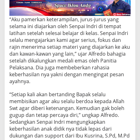
n
g
L
a
“Aku pamerkan keterampilan, jurus-jurus yang
m
selama ini diajarkan oleh Senpai Indri di tempat
p
latihan setelah selesai belajar di kelas. Senpai Indri
u
selalu mengajarkan kami agar serius, fokus dan
n
g
rajin menerima setiap materi yang diajarkan ke aku
S
dan kawan-kawan yang lain,” ujar Alfredo bahagia
t
setelah dikalungkan medali emas oleh Panitia
u
Pelaksana. Dia juga membeberkan rahasia
d
keberhasilan nya yakni dengan mengingat pesan
e
n
ayahnya.
t
O
“Setiap kali akan bertanding Bapak selalu
l
membisikan agar aku selalu berdoa kepada Allah
y
Swt agar diberi ketenangan. Kemudian gak boleh
m
p
gugup dan tetap percaya diri,” ungkap Alfredo.
i
Sedangkan Senpai Indri mengungkapkan
c
keberhasilan anak didik nya tidak lepas dari
2
dukungan dan support dari Ibu Kusrina, S.Pd, M.Pd
0