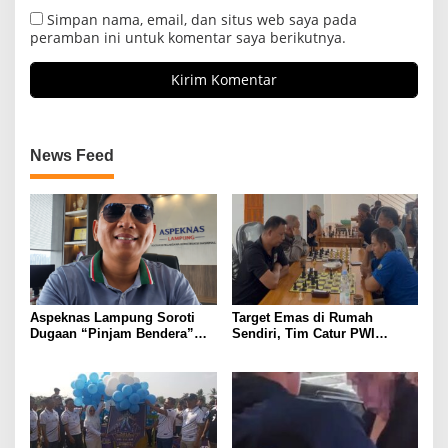
Simpan nama, email, dan situs web saya pada
peramban ini untuk komentar saya berikutnya.
News Feed
Aspeknas Lampung Soroti
Target Emas di Rumah
Dugaan “Pinjam Bendera”
Sendiri, Tim Catur PWI
Proyek Konstruksi,
Lampung Mulai Tempur Sejak
Pemenang Tender Diminta
Sekarang
Tak Sekadar Lolos
Administrasi