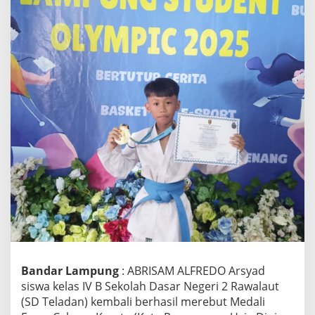
2
R
a
w
a
l
a
u
t
,
K
e
m
b
a
l
i
S
a
b
e
Bandar Lampung
: ABRISAM ALFREDO Arsyad
t
siswa kelas IV B Sekolah Dasar Negeri 2 Rawalaut
M
(SD Teladan) kembali berhasil merebut Medali
e