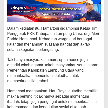
A
d
h
a
,
P
Dalam kegiatan itu, Hamartoni didampingi Ketua Tim
e
Penggerak PKK Kabupaten Lampung Utara, drg. Meri
r
Farida Hamartoni. Kehadiran warga dari berbagai
e
r
kalangan menambah suasana hangat dan akrab
a
selama kegiatan berlangsung.
t
S
Tak hanya masyarakat umum, open house juga
i
dihadiri tokoh agama, tokoh masyarakat, serta jajaran
l
Pemerintah Kabupaten Lampung Utara yang
a
memanfaatkan momentum Iduladha untuk
t
memperkuat silaturahmi.
u
r
Hamartoni mengatakan, Hari Raya Iduladha memiliki
a
makna penting, tidak hanya sebagai momentum
h
ibadah, tetapi juga pengingat untuk memperkuat nilai
m
i
kebersamaan dan kepedulian sosial di tengah