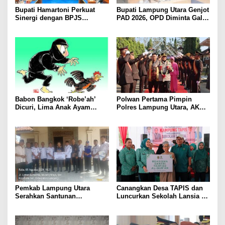
Bupati Hamartoni Perkuat
Bupati Lampung Utara Genjot
Sinergi dengan BPJS
PAD 2026, OPD Diminta Gali
Kesehatan, Dorong Layanan
Sumber Pendapatan Baru
Kesehatan Makin Cepat dan
hingga Optimalkan PBB-P2
Mudah
Babon Bangkok ‘Robe’ah’
Polwan Pertama Pimpin
Dicuri, Lima Anak Ayam
Polres Lampung Utara, AKBP
Menangis Piyik-Piyik, Warga
Raswidiati Disambut Tradisi
Gang Jalaba Kotabumi Heboh
Pedang Pora
Pemkab Lampung Utara
Canangkan Desa TAPIS dan
Serahkan Santunan
Luncurkan Sekolah Lansia di
Kemensos kepada Keluarga
Kampung Rukti Endah, Ketua
Korban Kebakaran
TP PKK Lampung Dorong
Pembangunan SDM Dimulai