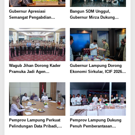
Gubernur Apresiasi
Bangun SDM Unggul,
Semangat Pengabdian
Gubernur Mirza Dukung
Purnawirawan Polri untuk
Pelatihan Bahasa Jerman
Menjaga Stabilitas Lampung
bagi Generasi Muda
Lampung
Wagub Jihan Dorong Kader
Gubernur Lampung Dorong
Pramuka Jadi Agen
Ekonomi Sirkular, ICIF 2026
Perubahan Melalui KPDK
Jadi Peluang Tarik Investasi
2026
Hijau ke Lampung
Pemprov Lampung Perkuat
Pemprov Lampung Dukung
Pelindungan Data Pribadi,
Penuh Pemberantasan
Tingkatkan Literasi
Narkotika, Perkuat Sinergi