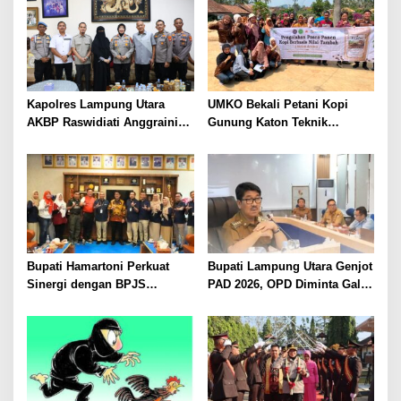
Kapolres Lampung Utara
UMKO Bekali Petani Kopi
AKBP Raswidiati Anggraini
Gunung Katon Teknik
Bergerak Cepat, Rangkul
Pascapanen, Dorong Nilai
Tokoh Masyarakat dan Adat
Jual Hasil Panen Meningkat
Perkuat Kamtibmas
Bupati Hamartoni Perkuat
Bupati Lampung Utara Genjot
Sinergi dengan BPJS
PAD 2026, OPD Diminta Gali
Kesehatan, Dorong Layanan
Sumber Pendapatan Baru
Kesehatan Makin Cepat dan
hingga Optimalkan PBB-P2
Mudah