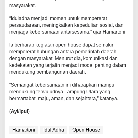
d
masyarakat.
e
n
“Iduladha menjadi momen untuk mempererat
g
persaudaraan, meningkatkan kepedulian sosial, dan
a
menjaga kebersamaan antarsesama,” ujar Hamartoni.
n
W
Ia berharap kegiatan open house dapat semakin
a
mempererat hubungan antara pemerintah daerah
r
dengan masyarakat. Menurut dia, komunikasi dan
g
kedekatan yang terjalin menjadi modal penting dalam
a
mendukung pembangunan daerah.
“Semangat kebersamaan ini diharapkan mampu
mendukung terwujudnya Lampung Utara yang
bermartabat, maju, aman, dan sejahtera,” katanya.
(
Ayi/Ipul
)
Hamartoni
Idul Adha
Open House