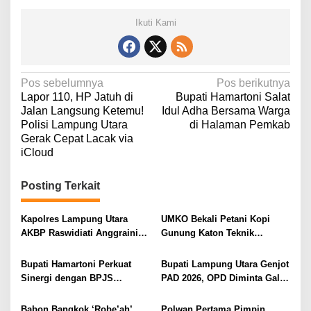
Ikuti Kami
N
Pos sebelumnya
Pos berikutnya
Lapor 110, HP Jatuh di
Bupati Hamartoni Salat
a
Jalan Langsung Ketemu!
Idul Adha Bersama Warga
v
Polisi Lampung Utara
di Halaman Pemkab
Gerak Cepat Lacak via
i
iCloud
g
a
Posting Terkait
s
i
Kapolres Lampung Utara
UMKO Bekali Petani Kopi
AKBP Raswidiati Anggraini
Gunung Katon Teknik
p
Bergerak Cepat, Rangkul
Pascapanen, Dorong Nilai
o
Tokoh Masyarakat dan Adat
Jual Hasil Panen Meningkat
Bupati Hamartoni Perkuat
Bupati Lampung Utara Genjot
Perkuat Kamtibmas
s
Sinergi dengan BPJS
PAD 2026, OPD Diminta Gali
Kesehatan, Dorong Layanan
Sumber Pendapatan Baru
Kesehatan Makin Cepat dan
hingga Optimalkan PBB-P2
Babon Bangkok ‘Robe’ah’
Polwan Pertama Pimpin