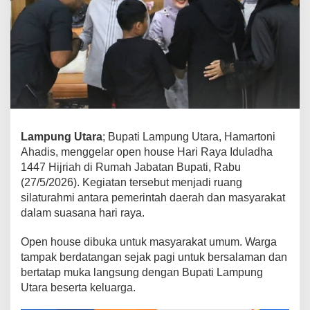
t
a
r
a
G
e
l
a
r
O
Lampung Utara
; Bupati Lampung Utara, Hamartoni
p
Ahadis, menggelar open house Hari Raya Iduladha
e
1447 Hijriah di Rumah Jabatan Bupati, Rabu
n
(27/5/2026). Kegiatan tersebut menjadi ruang
H
silaturahmi antara pemerintah daerah dan masyarakat
o
dalam suasana hari raya.
u
s
Open house dibuka untuk masyarakat umum. Warga
e
I
tampak berdatangan sejak pagi untuk bersalaman dan
d
bertatap muka langsung dengan Bupati Lampung
u
Utara beserta keluarga.
l