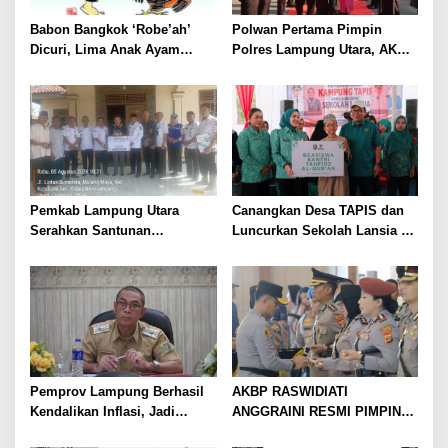
Babon Bangkok ‘Robe’ah’
Polwan Pertama Pimpin
Dicuri, Lima Anak Ayam
Polres Lampung Utara, AKBP
Menangis Piyik-Piyik, Warga
Raswidiati Disambut Tradisi
Gang Jalaba Kotabumi Heboh
Pedang Pora
Pemkab Lampung Utara
Canangkan Desa TAPIS dan
Serahkan Santunan
Luncurkan Sekolah Lansia di
Kemensos kepada Keluarga
Kampung Rukti Endah, Ketua
Korban Kebakaran
TP PKK Lampung Dorong
Pembangunan SDM Dimulai
dari Desa
Pemprov Lampung Berhasil
AKBP RASWIDIATI
Kendalikan Inflasi, Jadi
ANGGRAINI RESMI PIMPIN
Provinsi dengan Inflasi
POLRES LAMPUNG UTARA,