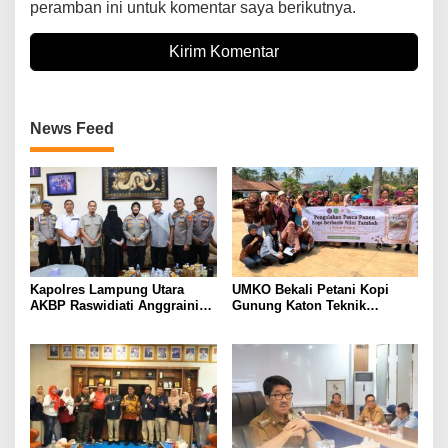
peramban ini untuk komentar saya berikutnya.
News Feed
Kapolres Lampung Utara
UMKO Bekali Petani Kopi
AKBP Raswidiati Anggraini
Gunung Katon Teknik
Bergerak Cepat, Rangkul
Pascapanen, Dorong Nilai
Tokoh Masyarakat dan Adat
Jual Hasil Panen Meningkat
Perkuat Kamtibmas