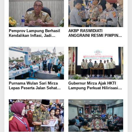
dari Desa
Pemprov Lampung Berhasil
AKBP RASWIDIATI
Kendalikan Inflasi, Jadi
ANGGRAINI RESMI PIMPIN
Provinsi dengan Inflasi
POLRES LAMPUNG UTARA,
Terendah di Sumatera
BAWA KOMITMEN PERKUAT
KAMTIBMAS DAN
PELAYANAN PRESISI
Purnama Wulan Sari Mirza
Gubernur Mirza Ajak HKTI
Lepas Peserta Jalan Sehat
Lampung Perkuat Hilirisasi
Lansia, Ajak Wujudkan
Pertanian Untuk
Lansia Sehat dan Bahagia
Kesejahteraan Petani