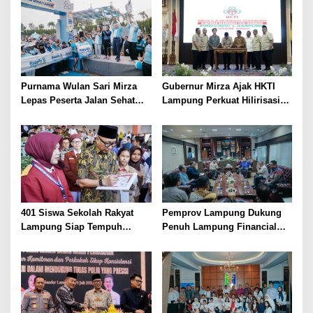
Terendah di Sumatera
BAWA KOMITMEN PERKUAT
KAMTIBMAS DAN
PELAYANAN PRESISI
Purnama Wulan Sari Mirza
Gubernur Mirza Ajak HKTI
Lepas Peserta Jalan Sehat
Lampung Perkuat Hilirisasi
Lansia, Ajak Wujudkan
Pertanian Untuk
Lansia Sehat dan Bahagia
Kesejahteraan Petani
401 Siswa Sekolah Rakyat
Pemprov Lampung Dukung
Lampung Siap Tempuh
Penuh Lampung Financial
Tahun Ajaran Baru, Gubernur
Festival, Perkuat Literasi
Dorong Lahirnya Generasi
Keuangan Generasi Muda
Emas