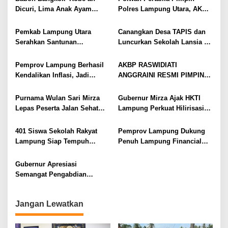
Mudah
Dicuri, Lima Anak Ayam
Polres Lampung Utara, AKBP
Menangis Piyik-Piyik, Warga
Raswidiati Disambut Tradisi
Gang Jalaba Kotabumi Heboh
Pedang Pora
Pemkab Lampung Utara
Canangkan Desa TAPIS dan
Serahkan Santunan
Luncurkan Sekolah Lansia di
Kemensos kepada Keluarga
Kampung Rukti Endah, Ketua
Korban Kebakaran
TP PKK Lampung Dorong
Pemprov Lampung Berhasil
AKBP RASWIDIATI
Pembangunan SDM Dimulai
Kendalikan Inflasi, Jadi
ANGGRAINI RESMI PIMPIN
dari Desa
Provinsi dengan Inflasi
POLRES LAMPUNG UTARA,
Terendah di Sumatera
BAWA KOMITMEN PERKUAT
Purnama Wulan Sari Mirza
Gubernur Mirza Ajak HKTI
KAMTIBMAS DAN
Lepas Peserta Jalan Sehat
Lampung Perkuat Hilirisasi
PELAYANAN PRESISI
Lansia, Ajak Wujudkan
Pertanian Untuk
Lansia Sehat dan Bahagia
Kesejahteraan Petani
401 Siswa Sekolah Rakyat
Pemprov Lampung Dukung
Lampung Siap Tempuh
Penuh Lampung Financial
Tahun Ajaran Baru, Gubernur
Festival, Perkuat Literasi
Dorong Lahirnya Generasi
Keuangan Generasi Muda
Gubernur Apresiasi
Emas
Semangat Pengabdian
Purnawirawan Polri untuk
Menjaga Stabilitas Lampung
Jangan Lewatkan