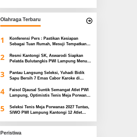
Olahraga Terbaru
1
Konferensi Pers : Pastikan Kesiapan
Sebagai Tuan Rumah, Mesuji Tempatkan
Tiga Venue Pelaksanaan Soeratin Cup
2
Piala Gubernur Lampung
Resmi Kantongi SK, Aswarodi Siapkan
Pelatda Bulutangkis PWI Lampung Menuju
Porwanas 2027
3
Pantau Langsung Seleksi, Yuhadi Bidik
Sapu Bersih 7 Emas Cabor Karoke di
Porwanas 2027
4
Faisol Djausal Suntik Semangat Atlet PWI
Lampung, Optimistis Tenis Meja Porwanas
Bidik Prestasi Nasional
5
Seleksi Tenis Meja Porwanas 2027 Tuntas,
SIWO PWI Lampung Kantongi 12 Atlet
Terbaik Bidik Medali Emas
Peristiwa