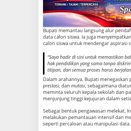
s
t
i
k
a
n
Bupati memantau langsung alur pendaftar
P
data calon siswa. Ia juga menyempatka
r
calon siswa untuk mendengar aspirasi s
o
s
e
“Saya hadir di sini untuk memastikan
s
hak pendidikan yang sama tanpa diskrimi
B
titipan, dan semua proses harus berjalan 
e
r
Dalam arahannya, Bupati menegaskan 
s
prestasi
, dan
mutasi
, sebagaimana diatu
i
meminta seluruh kepala sekolah dan pa
h
d
menjunjung tinggi kejujuran dalam set
a
n
Sebagai bentuk pengawasan melekat, In
T
melakukan pemantauan intensif dan men
r
seperti percaloan atau manipulasi data.
a
n