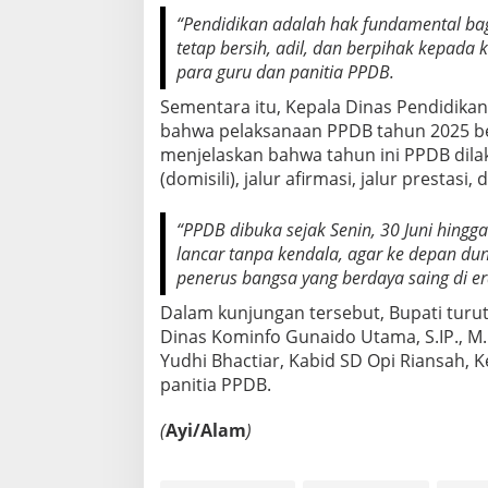
s
“Pendidikan adalah hak fundamental bagi
p
tetap bersih, adil, dan berpihak kepada
a
para guru dan panitia PPDB.
r
a
Sementara itu, Kepala Dinas Pendidik
n
bahwa pelaksanaan PPDB tahun 2025 ber
menjelaskan bahwa tahun ini PPDB dilaks
(domisili), jalur afirmasi, jalur prestasi,
“PPDB dibuka sejak Senin, 30 Juni hingga
lancar tanpa kendala, agar ke depan d
penerus bangsa yang berdaya saing di era
Dalam kunjungan tersebut, Bupati turut
Dinas Kominfo Gunaido Utama, S.IP., M.
Yudhi Bhactiar, Kabid SD Opi Riansah, K
panitia PPDB.
(
Ayi/Alam
)