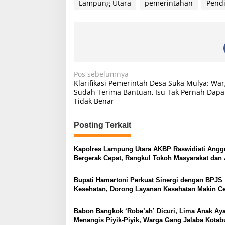
Lampung Utara
pemerintahan
Pend
N
Pos sebelumnya
Klarifikasi Pemerintah Desa Suka Mulya: Wa
a
Sudah Terima Bantuan, Isu Tak Pernah Dapa
Tidak Benar
v
i
Posting Terkait
g
a
Kapolres Lampung Utara AKBP Raswidiati Anggr
s
Bergerak Cepat, Rangkul Tokoh Masyarakat dan 
Perkuat Kamtibmas
i
Bupati Hamartoni Perkuat Sinergi dengan BPJS
p
Kesehatan, Dorong Layanan Kesehatan Makin C
dan Mudah
o
Babon Bangkok ‘Robe’ah’ Dicuri, Lima Anak A
s
Menangis Piyik-Piyik, Warga Gang Jalaba Kota