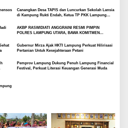
mensos
Canangkan Desa TAPIS dan Luncurkan Sekolah Lansia
di Kampung Rukti Endah, Ketua TP PKK Lampung
Dorong Pembangunan SDM Dimulai dari Desa
Jadi
AKBP RASWIDIATI ANGGRAINI RESMI PIMPIN
POLRES LAMPUNG UTARA, BAWA KOMITMEN
PERKUAT KAMTIBMAS DAN PELAYANAN PRESISI
Sehat
Gubernur Mirza Ajak HKTI Lampung Perkuat Hilirisasi
a
Pertanian Untuk Kesejahteraan Petani
uh
Pemprov Lampung Dukung Penuh Lampung Financial
Festival, Perkuat Literasi Keuangan Generasi Muda
Lampung