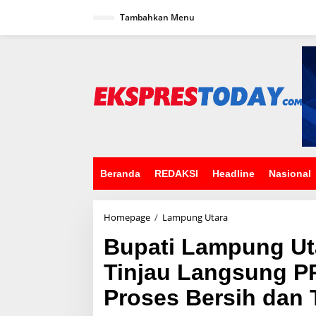
L
Tambahkan Menu
e
w
a
t
i
k
e
k
o
n
t
e
n
Beranda
REDAKSI
Headline
Nasional
Homepage
/
Lampung Utara
B
u
Bupati Lampung Ut
p
a
Tinjau Langsung P
t
i
Proses Bersih dan 
L
a