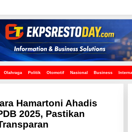
Olahraga
Politik
Otomotif
Nasional
Business
Intern
ara Hamartoni Ahadis
PDB 2025, Pastikan
Transparan