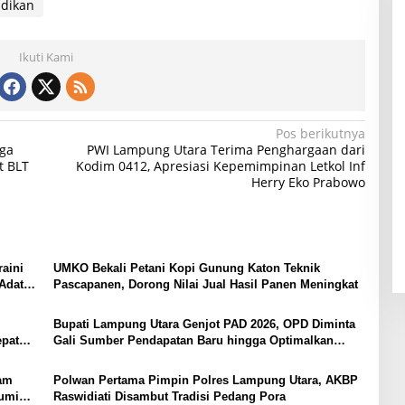
idikan
Ikuti Kami
Pos berikutnya
rga
PWI Lampung Utara Terima Penghargaan dari
t BLT
Kodim 0412, Apresiasi Kepemimpinan Letkol Inf
Herry Eko Prabowo
aini
UMKO Bekali Petani Kopi Gunung Katon Teknik
Adat
Pascapanen, Dorong Nilai Jual Hasil Panen Meningkat
Bupati Lampung Utara Genjot PAD 2026, OPD Diminta
epat
Gali Sumber Pendapatan Baru hingga Optimalkan
PBB-P2
yam
Polwan Pertama Pimpin Polres Lampung Utara, AKBP
bumi
Raswidiati Disambut Tradisi Pedang Pora