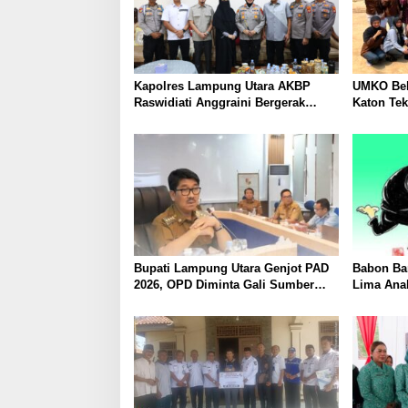
Kapolres Lampung Utara AKBP
UMKO Bek
Raswidiati Anggraini Bergerak
Katon Te
Cepat, Rangkul Tokoh Masyarakat
Nilai Jua
dan Adat Perkuat Kamtibmas
Bupati Lampung Utara Genjot PAD
Babon Ban
2026, OPD Diminta Gali Sumber
Lima Ana
Pendapatan Baru hingga
Piyik, Wa
Optimalkan PBB-P2
Heboh