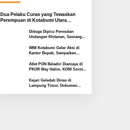
Dua Pelaku Curas yang Tewaskan
Perempuan di Kotabumi Utara
Ditangkap, Polisi Ungkap Motif
Ekonomi
Diduga Dipicu Persoalan
Undangan Khitanan, Seorang
Warga Lampung Timur Tewas
Tertembak
IMM Kotabumi Gelar Aksi di
Kantor Bupati, Sampaikan
Sembilan Tuntutan untuk
Pemkab Lampung Utara
Atlet PON Beladiri Dianiaya di
PKOR Way Halim, KONI Soroti
Lemahnya Pengamanan
Kawasan
Kejari Geledah Dinas di
Lampung Timur, Dokumen
Proyek Jalan Rp24 Miliar
Diangkut Penyidik