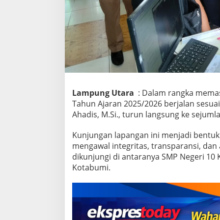
T
i
n
j
a
u
L
a
n
g
s
Lampung Utara
: Dalam rangka memas
u
Tahun Ajaran 2025/2026 berjalan sesuai
n
Ahadis, M.Si., turun langsung ke sejuml
g
P
Kunjungan lapangan ini menjadi bent
P
D
mengawal integritas, transparansi, dan 
B
dikunjungi di antaranya SMP Negeri 10
2
Kotabumi.
0
2
5
,
P
a