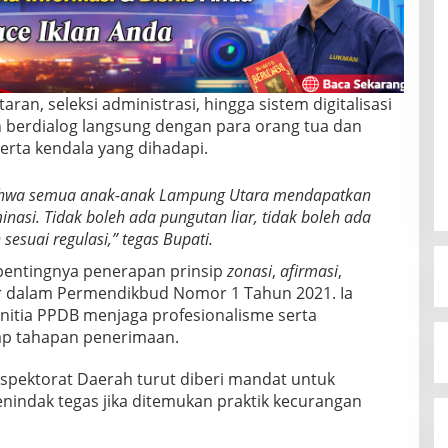
an, seleksi administrasi, hingga sistem digitalisasi
n berdialog langsung dengan para orang tua dan
erta kendala yang dihadapi.
 bahwa semua anak-anak Lampung Utara mendapatkan
nasi. Tidak boleh ada pungutan liar, tidak boleh ada
sesuai regulasi,” tegas Bupati.
pentingnya penerapan prinsip
zonasi
,
afirmasi
,
r dalam Permendikbud Nomor 1 Tahun 2021. Ia
nitia PPDB menjaga profesionalisme serta
iap tahapan penerimaan.
spektorat Daerah turut diberi mandat untuk
indak tegas jika ditemukan praktik kecurangan