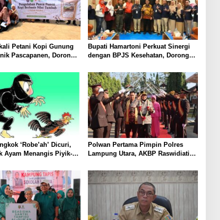
ali Petani Kopi Gunung
Bupati Hamartoni Perkuat Sinergi
knik Pascapanen, Dorong
dengan BPJS Kesehatan, Dorong
l Hasil Panen Meningkat
Layanan Kesehatan Makin Cepat
dan Mudah
gkok ‘Robe’ah’ Dicuri,
Polwan Pertama Pimpin Polres
k Ayam Menangis Piyik-
Lampung Utara, AKBP Raswidiati
rga Gang Jalaba Kotabumi
Disambut Tradisi Pedang Pora