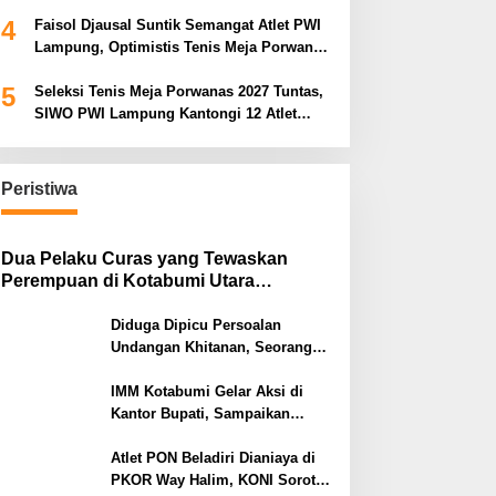
Porwanas 2027
4
Faisol Djausal Suntik Semangat Atlet PWI
Lampung, Optimistis Tenis Meja Porwanas
Bidik Prestasi Nasional
5
Seleksi Tenis Meja Porwanas 2027 Tuntas,
SIWO PWI Lampung Kantongi 12 Atlet
Terbaik Bidik Medali Emas
Peristiwa
Dua Pelaku Curas yang Tewaskan
Perempuan di Kotabumi Utara
Ditangkap, Polisi Ungkap Motif
Ekonomi
Diduga Dipicu Persoalan
Undangan Khitanan, Seorang
Warga Lampung Timur Tewas
Tertembak
IMM Kotabumi Gelar Aksi di
Kantor Bupati, Sampaikan
Sembilan Tuntutan untuk
Pemkab Lampung Utara
Atlet PON Beladiri Dianiaya di
PKOR Way Halim, KONI Soroti