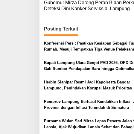
Gubernur Mirza Dorong Peran Bidan Perk
a
Deteksi Dini Kanker Serviks di Lampung
v
i
Posting Terkait
g
a
Konferensi Pers : Pastikan Kesiapan Sebagai Tu
s
Rumah, Mesuji Tempatkan Tiga Venue Pelaksan
i
Soeratin Cup Piala Gubernur Lampung
p
Bupati Lampung Utara Genjot PAD 2026, OPD Di
Gali Sumber Pendapatan Baru hingga Optimalk
o
PBB-P2
s
Herbin Sianipar Resmi Jadi Kapolresta Bandar
Lampung, Penindakan Korupsi Masuk Prioritas
Pemprov Lampung Berhasil Kendalikan Inflasi, 
Provinsi dengan Inflasi Terendah di Sumatera
Purnama Wulan Sari Mirza Lepas Peserta Jalan 
Lansia, Ajak Wujudkan Lansia Sehat dan Bahagi