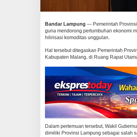
m
p
u
Bandar Lampung
— Pemerintah Provinsi
n
g
guna mendorong pertumbuhan ekonomi mel
M
hilirisasi komoditas unggulan.
a
n
Hal tersebut ditegaskan Pemerintah Prov
t
Kabupaten Malang, di Ruang Rapat Utama
a
p
k
a
n
D
a
y
a
T
a
Dalam pertemuan tersebut, Wakil Gubernu
r
dimiliki Provinsi Lampung sebagai salah 
i