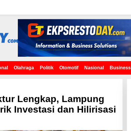
onal
Olahraga
Politik
Otomotif
Nasional
Business
uktur Lengkap, Lampung
k Investasi dan Hilirisasi