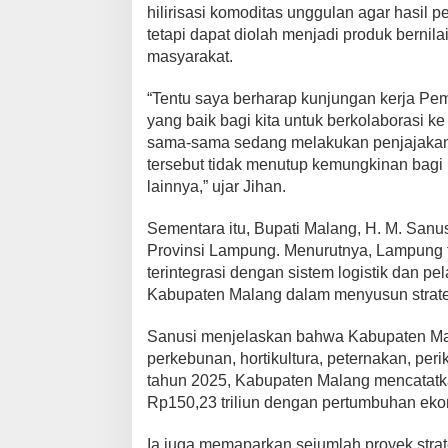
i
hilirisasi komoditas unggulan agar hasil 
tetapi dapat diolah menjadi produk bern
masyarakat.
“Tentu saya berharap kunjungan kerja Pem
yang baik bagi kita untuk berkolaborasi ke
sama-sama sedang melakukan penjajakan
tersebut tidak menutup kemungkinan bagi k
lainnya,” ujar Jihan.
Sementara itu, Bupati Malang, H. M. San
Provinsi Lampung. Menurutnya, Lampung 
terintegrasi dengan sistem logistik dan p
Kabupaten Malang dalam menyusun strat
Sanusi menjelaskan bahwa Kabupaten Malan
perkebunan, hortikultura, peternakan, per
tahun 2025, Kabupaten Malang mencatatk
Rp150,23 triliun dengan pertumbuhan eko
Ia juga memaparkan sejumlah proyek strat