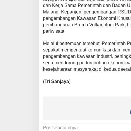
dan Kerja Sama Pemerintah dan Badan Us
Malang–Kepanjen, pengembangan RSUD K
pengembangan Kawasan Ekonomi Khusus (K
pembangunan Bromo Vulkanologi Park, hi
pariwisata.
Melalui pertemuan tersebut, Pemerintah
sepakat memperkuat komunikasi dan memb
pengembangan kawasan industri, peningkat
serta mendorong pertumbuhan ekonomi yang
kesejahteraan masyarakat di kedua daera
(
Tri Sanjaya
)
N
Pos sebelumnya