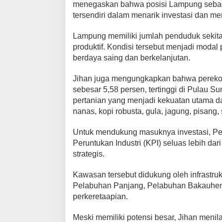
menegaskan bahwa posisi Lampung sebag
k
tersendiri dalam menarik investasi dan m
I
n
v
Lampung memiliki jumlah penduduk sekitar 
e
produktif. Kondisi tersebut menjadi mod
s
berdaya saing dan berkelanjutan.
t
a
Jihan juga mengungkapkan bahwa pereko
s
sebesar 5,58 persen, tertinggi di Pulau S
i
pertanian yang menjadi kekuatan utama da
d
nanas, kopi robusta, gula, jagung, pisang, 
a
n
Untuk mendukung masuknya investasi, P
H
Peruntukan Industri (KPI) seluas lebih dar
i
strategis.
l
i
r
Kawasan tersebut didukung oleh infrastruk
i
Pelabuhan Panjang, Pelabuhan Bakauheni,
s
perkeretaapian.
a
s
Meski memiliki potensi besar, Jihan menil