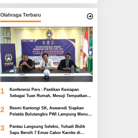
Olahraga Terbaru
1
Konferensi Pers : Pastikan Kesiapan
Sebagai Tuan Rumah, Mesuji Tempatkan
Tiga Venue Pelaksanaan Soeratin Cup
2
Piala Gubernur Lampung
Resmi Kantongi SK, Aswarodi Siapkan
Pelatda Bulutangkis PWI Lampung Menuju
Porwanas 2027
3
Pantau Langsung Seleksi, Yuhadi Bidik
Sapu Bersih 7 Emas Cabor Karoke di