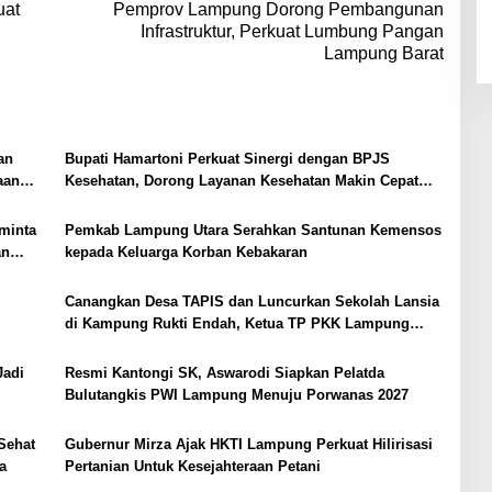
uat
Pemprov Lampung Dorong Pembangunan
Infrastruktur, Perkuat Lumbung Pangan
Lampung Barat
an
Bupati Hamartoni Perkuat Sinergi dengan BPJS
aan
Kesehatan, Dorong Layanan Kesehatan Makin Cepat
dan Mudah
minta
Pemkab Lampung Utara Serahkan Santunan Kemensos
an
kepada Keluarga Korban Kebakaran
Canangkan Desa TAPIS dan Luncurkan Sekolah Lansia
di Kampung Rukti Endah, Ketua TP PKK Lampung
Dorong Pembangunan SDM Dimulai dari Desa
Jadi
Resmi Kantongi SK, Aswarodi Siapkan Pelatda
Bulutangkis PWI Lampung Menuju Porwanas 2027
Sehat
Gubernur Mirza Ajak HKTI Lampung Perkuat Hilirisasi
a
Pertanian Untuk Kesejahteraan Petani