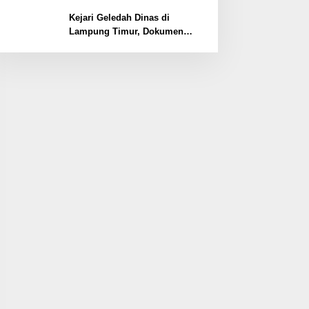
Lemahnya Pengamanan
Kawasan
Kejari Geledah Dinas di
Lampung Timur, Dokumen
Proyek Jalan Rp24 Miliar
Diangkut Penyidik