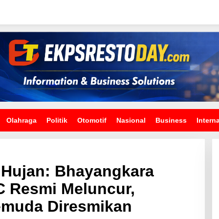
Olahraga
Politik
Otomotif
Nasional
Business
Intern
Hujan: Bhayangkara
C Resmi Meluncur,
emuda Diresmikan