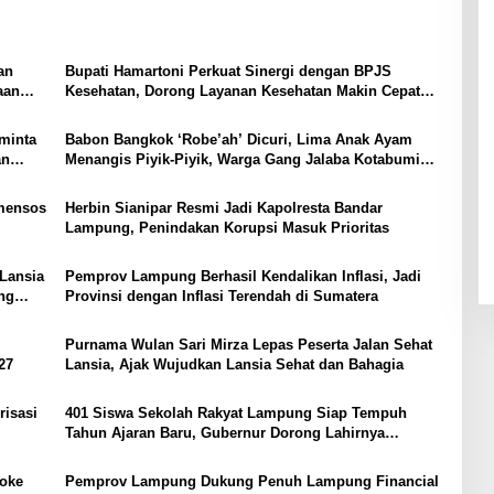
an
Bupati Hamartoni Perkuat Sinergi dengan BPJS
aan
Kesehatan, Dorong Layanan Kesehatan Makin Cepat
dan Mudah
minta
Babon Bangkok ‘Robe’ah’ Dicuri, Lima Anak Ayam
an
Menangis Piyik-Piyik, Warga Gang Jalaba Kotabumi
Heboh
mensos
Herbin Sianipar Resmi Jadi Kapolresta Bandar
Lampung, Penindakan Korupsi Masuk Prioritas
Lansia
Pemprov Lampung Berhasil Kendalikan Inflasi, Jadi
ng
Provinsi dengan Inflasi Terendah di Sumatera
Purnama Wulan Sari Mirza Lepas Peserta Jalan Sehat
27
Lansia, Ajak Wujudkan Lansia Sehat dan Bahagia
risasi
401 Siswa Sekolah Rakyat Lampung Siap Tempuh
Tahun Ajaran Baru, Gubernur Dorong Lahirnya
Generasi Emas
aoke
Pemprov Lampung Dukung Penuh Lampung Financial