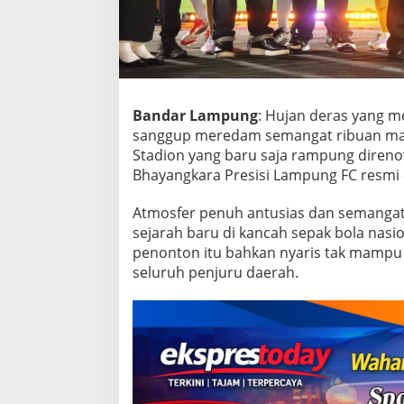
e
s
i
s
i
L
a
Bandar Lampung
: Hujan deras yang 
m
sanggup meredam semangat ribuan ma
p
u
Stadion yang baru saja rampung direno
n
Bhayangkara Presisi Lampung FC resmi d
g
F
Atmosfer penuh antusias dan semang
C
sejarah baru di kancah sepak bola nasi
R
e
penonton itu bahkan nyaris tak mamp
s
seluruh penjuru daerah.
m
i
M
e
l
u
n
c