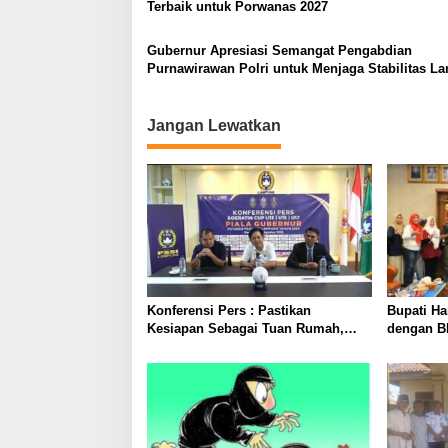
Terbaik untuk Porwanas 2027
Gubernur Apresiasi Semangat Pengabdian
Purnawirawan Polri untuk Menjaga Stabilitas 
Jangan Lewatkan
Konferensi Pers : Pastikan
Bupati Ha
Kesiapan Sebagai Tuan Rumah,
dengan B
Mesuji Tempatkan Tiga Venue
Layanan 
Pelaksanaan Soeratin Cup Piala
dan Mud
Gubernur Lampung