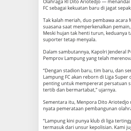
Olahraga RI Dito Ariotedjo — menandai
e
FC sebagai kekuatan baru di jagat sepak
s
m
i
Tak kalah meriah, duo pembawa acara 
k
suasana saat memperkenalkan pemain, pel
a
Meski hujan tak henti turun, keduanya 
n
suporter tetap menyala.
Dalam sambutannya, Kapolri Jenderal Po
Pemprov Lampung yang telah merenovas
“Dengan stadion baru, tim baru, dan se
Lampung FC akan reborn di Liga Super 
penting untuk mempererat persatuan s
tertib dan bermartabat,” ujarnya.
Sementara itu, Menpora Dito Ariotedjo
nyata pemerataan pembangunan olahrag
“Lampung kini punya klub di liga tertin
termasuk dari unsur kepolisian. Kami j