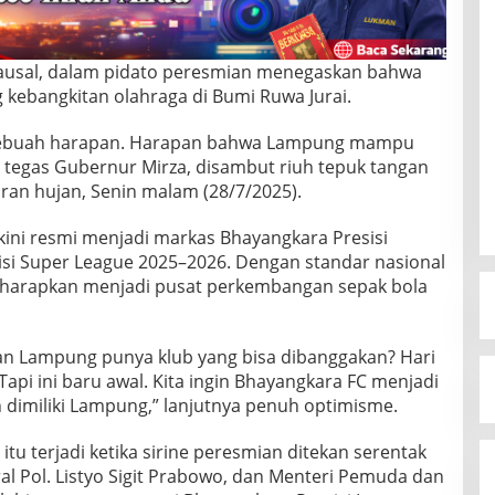
ausal, dalam pidato peresmian menegaskan bahwa
kebangkitan olahraga di Bumi Ruwa Jurai.
a sebuah harapan. Harapan bahwa Lampung mampu
,” tegas Gubernur Mirza, disambut riuh tepuk tangan
an hujan, Senin malam (28/7/2025).
ini resmi menjadi markas Bhayangkara Presisi
i Super League 2025–2026. Dengan standar nasional
 diharapkan menjadi pusat perkembangan sepak bola
an Lampung punya klub yang bisa dibanggakan? Hari
Tapi ini baru awal. Kita ingin Bhayangkara FC menjadi
 dimiliki Lampung,” lanjutnya penuh optimisme.
u terjadi ketika sirine peresmian ditekan serentak
l Pol. Listyo Sigit Prabowo, dan Menteri Pemuda dan