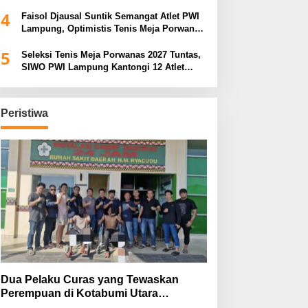
Porwanas 2027
4
Faisol Djausal Suntik Semangat Atlet PWI
Lampung, Optimistis Tenis Meja Porwanas
Bidik Prestasi Nasional
5
Seleksi Tenis Meja Porwanas 2027 Tuntas,
SIWO PWI Lampung Kantongi 12 Atlet
Terbaik Bidik Medali Emas
Peristiwa
Dua Pelaku Curas yang Tewaskan
Perempuan di Kotabumi Utara
Ditangkap, Polisi Ungkap Motif