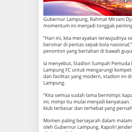
u
r
,
S
Gubernur Lampung, Rahmat Mirzani Dj
t
momentum ini menjadi tonggak penting 
a
d
“Hari ini, kita merayakan terwujudny
i
bersinar di pentas sepak bola nasional
o
n
penonton yang bertahan di bawah guyur
S
u
Ia menyebut, Stadion Sumpah Pemuda k
m
Lampung FC untuk mengarungi kompetis
p
dan fasilitas yang modern, stadion ini
a
h
Lampung.
P
e
“Kita semua sudah lama bermimpi: kap
m
ini, mimpi itu mulai menjadi kenyataan. 
u
klub terbesar dan terhebat yang pernah
d
a
D
Momen paling bersejarah dalam malam it
i
oleh Gubernur Lampung, Kapolri Jendera
r