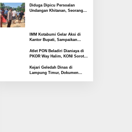
Ekonomi
Diduga Dipicu Persoalan
Undangan Khitanan, Seorang
Warga Lampung Timur Tewas
Tertembak
IMM Kotabumi Gelar Aksi di
Kantor Bupati, Sampaikan
Sembilan Tuntutan untuk
Pemkab Lampung Utara
Atlet PON Beladiri Dianiaya di
PKOR Way Halim, KONI Soroti
Lemahnya Pengamanan
Kawasan
Kejari Geledah Dinas di
Lampung Timur, Dokumen
Proyek Jalan Rp24 Miliar
Diangkut Penyidik