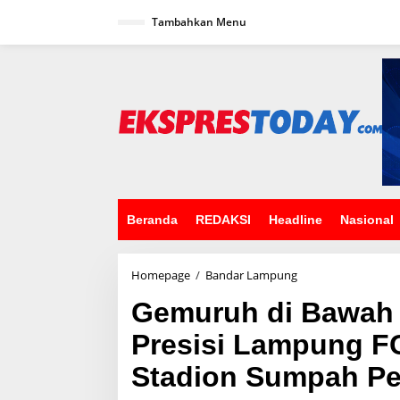
L
Tambahkan Menu
e
w
a
t
i
k
e
k
o
n
t
e
n
Beranda
REDAKSI
Headline
Nasional
Homepage
/
Bandar Lampung
G
e
Gemuruh di Bawah 
m
u
Presisi Lampung F
r
u
Stadion Sumpah P
h
d