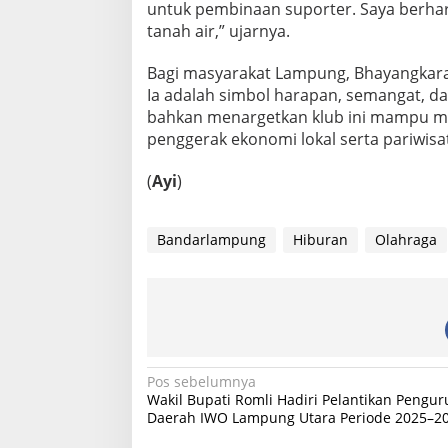
untuk pembinaan suporter. Saya berhara
tanah air,” ujarnya.
Bagi masyarakat Lampung, Bhayangkara 
Ia adalah simbol harapan, semangat, 
bahkan menargetkan klub ini mampu me
penggerak ekonomi lokal serta pariwisa
(
Ayi
)
Bandarlampung
Hiburan
Olahraga
N
Pos sebelumnya
Wakil Bupati Romli Hadiri Pelantikan Pengur
a
Daerah IWO Lampung Utara Periode 2025–2
v