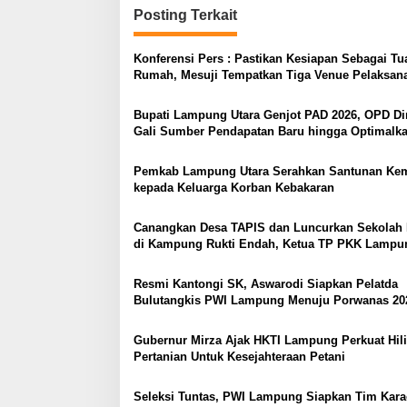
i
Posting Terkait
g
Konferensi Pers : Pastikan Kesiapan Sebagai Tu
a
Rumah, Mesuji Tempatkan Tiga Venue Pelaksan
s
Soeratin Cup Piala Gubernur Lampung
Bupati Lampung Utara Genjot PAD 2026, OPD Di
i
Gali Sumber Pendapatan Baru hingga Optimalk
p
PBB-P2
o
Pemkab Lampung Utara Serahkan Santunan Ke
kepada Keluarga Korban Kebakaran
s
Canangkan Desa TAPIS dan Luncurkan Sekolah 
di Kampung Rukti Endah, Ketua TP PKK Lampu
Dorong Pembangunan SDM Dimulai dari Desa
Resmi Kantongi SK, Aswarodi Siapkan Pelatda
Bulutangkis PWI Lampung Menuju Porwanas 20
Gubernur Mirza Ajak HKTI Lampung Perkuat Hili
Pertanian Untuk Kesejahteraan Petani
Seleksi Tuntas, PWI Lampung Siapkan Tim Kar