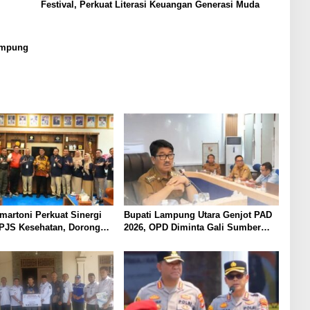
Festival, Perkuat Literasi Keuangan Generasi Muda
Lampung
martoni Perkuat Sinergi
Bupati Lampung Utara Genjot PAD
PJS Kesehatan, Dorong
2026, OPD Diminta Gali Sumber
Kesehatan Makin Cepat
Pendapatan Baru hingga
ah
Optimalkan PBB-P2