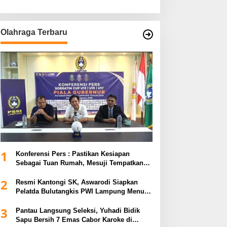
Olahraga Terbaru
1
Konferensi Pers : Pastikan Kesiapan
Sebagai Tuan Rumah, Mesuji Tempatkan
Tiga Venue Pelaksanaan Soeratin Cup
2
Piala Gubernur Lampung
Resmi Kantongi SK, Aswarodi Siapkan
Pelatda Bulutangkis PWI Lampung Menuju
Porwanas 2027
3
Pantau Langsung Seleksi, Yuhadi Bidik
Sapu Bersih 7 Emas Cabor Karoke di