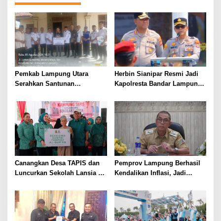
Pemkab Lampung Utara
Herbin Sianipar Resmi Jadi
Serahkan Santunan
Kapolresta Bandar Lampung,
Kemensos kepada Keluarga
Penindakan Korupsi Masuk
Korban Kebakaran
Prioritas
Canangkan Desa TAPIS dan
Pemprov Lampung Berhasil
Luncurkan Sekolah Lansia di
Kendalikan Inflasi, Jadi
Kampung Rukti Endah, Ketua
Provinsi dengan Inflasi
TP PKK Lampung Dorong
Terendah di Sumatera
Pembangunan SDM Dimulai
dari Desa