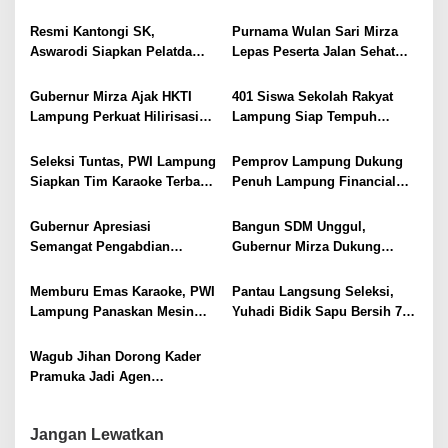
s
Kampung Rukti Endah, Ketua
Provinsi dengan Inflasi
TP PKK Lampung Dorong
Terendah di Sumatera
Resmi Kantongi SK,
Purnama Wulan Sari Mirza
Pembangunan SDM Dimulai
Aswarodi Siapkan Pelatda
Lepas Peserta Jalan Sehat
dari Desa
Bulutangkis PWI Lampung
Lansia, Ajak Wujudkan
Menuju Porwanas 2027
Lansia Sehat dan Bahagia
Gubernur Mirza Ajak HKTI
401 Siswa Sekolah Rakyat
Lampung Perkuat Hilirisasi
Lampung Siap Tempuh
Pertanian Untuk
Tahun Ajaran Baru, Gubernur
Kesejahteraan Petani
Dorong Lahirnya Generasi
Seleksi Tuntas, PWI Lampung
Pemprov Lampung Dukung
Emas
Siapkan Tim Karaoke Terbaik
Penuh Lampung Financial
untuk Porwanas 2027
Festival, Perkuat Literasi
Keuangan Generasi Muda
Gubernur Apresiasi
Bangun SDM Unggul,
Semangat Pengabdian
Gubernur Mirza Dukung
Purnawirawan Polri untuk
Pelatihan Bahasa Jerman
Menjaga Stabilitas Lampung
bagi Generasi Muda
Memburu Emas Karaoke, PWI
Pantau Langsung Seleksi,
Lampung
Lampung Panaskan Mesin
Yuhadi Bidik Sapu Bersih 7
Menuju Porwanas 2026
Emas Cabor Karoke di
Porwanas 2027
Wagub Jihan Dorong Kader
Pramuka Jadi Agen
Perubahan Melalui KPDK
2026
Jangan Lewatkan