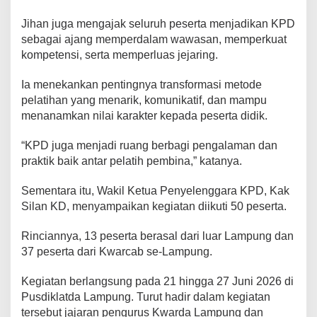
P
Jihan juga mengajak seluruh peserta menjadikan KPD
r
a
sebagai ajang memperdalam wawasan, memperkuat
m
kompetensi, serta memperluas jejaring.
u
k
Ia menekankan pentingnya transformasi metode
a
pelatihan yang menarik, komunikatif, dan mampu
menanamkan nilai karakter kepada peserta didik.
“KPD juga menjadi ruang berbagi pengalaman dan
praktik baik antar pelatih pembina,” katanya.
Sementara itu, Wakil Ketua Penyelenggara KPD, Kak
Silan KD, menyampaikan kegiatan diikuti 50 peserta.
Rinciannya, 13 peserta berasal dari luar Lampung dan
37 peserta dari Kwarcab se-Lampung.
Kegiatan berlangsung pada 21 hingga 27 Juni 2026 di
Pusdiklatda Lampung. Turut hadir dalam kegiatan
tersebut jajaran pengurus Kwarda Lampung dan