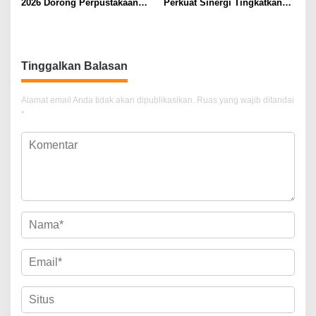
2026 Dorong Perpustakaan
Perkuat Sinergi Tingkatkan
Jadi Ruang Edukasi dan
Kesehatan Ibu dan Anak
Rekreasi Keluarga
Tinggalkan Balasan
Alamat email Anda tidak akan dipublikasikan.
Ruas yang wajib ditandai
*