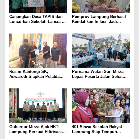
Canangkan Desa TAPIS dan
Pemprov Lampung Berhasil
Luncurkan Sekolah Lansia di
Kendalikan Inflasi, Jadi
Kampung Rukti Endah, Ketua
Provinsi dengan Inflasi
TP PKK Lampung Dorong
Terendah di Sumatera
Pembangunan SDM Dimulai
dari Desa
Resmi Kantongi SK,
Purnama Wulan Sari Mirza
Aswarodi Siapkan Pelatda
Lepas Peserta Jalan Sehat
Bulutangkis PWI Lampung
Lansia, Ajak Wujudkan
Menuju Porwanas 2027
Lansia Sehat dan Bahagia
Gubernur Mirza Ajak HKTI
401 Siswa Sekolah Rakyat
Lampung Perkuat Hilirisasi
Lampung Siap Tempuh
Pertanian Untuk
Tahun Ajaran Baru, Gubernur