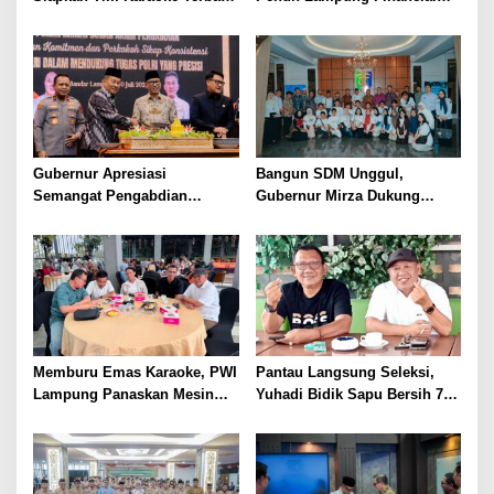
untuk Porwanas 2027
Festival, Perkuat Literasi
Keuangan Generasi Muda
Gubernur Apresiasi
Bangun SDM Unggul,
Semangat Pengabdian
Gubernur Mirza Dukung
Purnawirawan Polri untuk
Pelatihan Bahasa Jerman
Menjaga Stabilitas Lampung
bagi Generasi Muda
Lampung
Memburu Emas Karaoke, PWI
Pantau Langsung Seleksi,
Lampung Panaskan Mesin
Yuhadi Bidik Sapu Bersih 7
Menuju Porwanas 2026
Emas Cabor Karoke di
Porwanas 2027