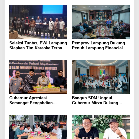
Kesejahteraan Petani
Dorong Lahirnya Generasi
Emas
Seleksi Tuntas, PWI Lampung
Pemprov Lampung Dukung
Siapkan Tim Karaoke Terbaik
Penuh Lampung Financial
untuk Porwanas 2027
Festival, Perkuat Literasi
Keuangan Generasi Muda
Gubernur Apresiasi
Bangun SDM Unggul,
Semangat Pengabdian
Gubernur Mirza Dukung
Purnawirawan Polri untuk
Pelatihan Bahasa Jerman
Menjaga Stabilitas Lampung
bagi Generasi Muda
Lampung