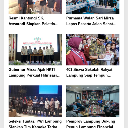
Resmi Kantongi SK,
Purnama Wulan Sari Mirza
Aswarodi Siapkan Pelatda
Lepas Peserta Jalan Sehat
Bulutangkis PWI Lampung
Lansia, Ajak Wujudkan
Menuju Porwanas 2027
Lansia Sehat dan Bahagia
Gubernur Mirza Ajak HKTI
401 Siswa Sekolah Rakyat
Lampung Perkuat Hilirisasi
Lampung Siap Tempuh
Pertanian Untuk
Tahun Ajaran Baru, Gubernur
Kesejahteraan Petani
Dorong Lahirnya Generasi
Emas
Seleksi Tuntas, PWI Lampung
Pemprov Lampung Dukung
Siapkan Tim Karaoke Terbaik
Penuh Lampung Financial