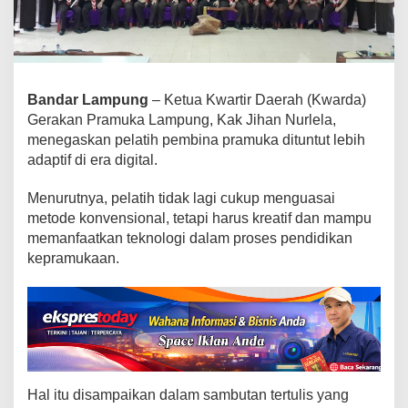
n
Z
a
m
a
Bandar Lampung
– Ketua Kwartir Daerah (Kwarda)
n
,
Gerakan Pramuka Lampung, Kak Jihan Nurlela,
K
menegaskan pelatih pembina pramuka dituntut lebih
w
adaptif di era digital.
a
r
Menurutnya, pelatih tidak lagi cukup menguasai
d
metode konvensional, tetapi harus kreatif dan mampu
a
memanfaatkan teknologi dalam proses pendidikan
L
kepramukaan.
a
m
p
u
n
g
D
o
Hal itu disampaikan dalam sambutan tertulis yang