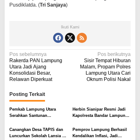
Pusdiklatda. (
Tri Sanjaya
)
Ikuti Kami
N
Pos sebelumnya
Pos berikutnya
Rakerda PAN Lampung
Sisir Tempat Hiburan
a
Utara Jadi Ajang
Malam, Propam Polres
v
Konsolidasi Besar,
Lampung Utara Cari
Relawan Diperkuat
Oknum Polisi Nakal
i
g
Posting Terkait
a
s
Pemkab Lampung Utara
Herbin Sianipar Resmi Jadi
i
Serahkan Santunan
Kapolresta Bandar Lampung,
Kemensos kepada Keluarga
Penindakan Korupsi Masuk
p
Korban Kebakaran
Prioritas
Canangkan Desa TAPIS dan
Pemprov Lampung Berhasil
o
Luncurkan Sekolah Lansia di
Kendalikan Inflasi, Jadi