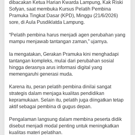
r
dibacakan Ketua Harian Kwarda Lampung, Kak Riski
o
Sofyan, saat membuka Kursus Pelatih Pembina
n
Pramuka Tingkat Dasar (KPD), Minggu (21/6/2026)
g
sore, di Aula Pusdiklatda Lampung.
T
r
“Pelatih pembina harus menjadi agen perubahan yang
a
mampu menjawab tantangan zaman,” ujarnya.
n
s
Ia mengatakan, Gerakan Pramuka kini menghadapi
f
tantangan kompleks, mulai dari perubahan sosial
o
r
hingga derasnya arus informasi digital yang
m
memengaruhi generasi muda.
a
s
Karena itu, peran pelatih pembina dinilai sangat
i
strategis dalam menjaga kualitas pendidikan
P
kepramukaan. Selain itu, pelatih juga diingatkan tetap
e
aktif sebagai pembina di gugus depan.
l
a
Pengalaman langsung dalam membina peserta didik
t
disebut menjadi modal penting untuk meningkatkan
i
kualitas materi pelatihan.
h