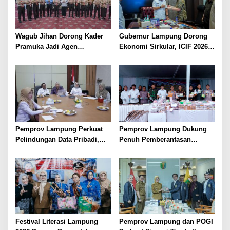
Wagub Jihan Dorong Kader
Gubernur Lampung Dorong
Pramuka Jadi Agen
Ekonomi Sirkular, ICIF 2026
Perubahan Melalui KPDK
Jadi Peluang Tarik Investasi
2026
Hijau ke Lampung
Pemprov Lampung Perkuat
Pemprov Lampung Dukung
Pelindungan Data Pribadi,
Penuh Pemberantasan
Tingkatkan Literasi
Narkotika, Perkuat Sinergi
Keamanan Siber Aparatur
Jaga Keamanan Lampung
Festival Literasi Lampung
Pemprov Lampung dan POGI