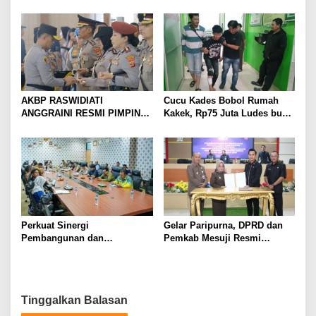
Penindakan Korupsi Masuk
Kampung Rukti Endah, Ketua
Prioritas
TP PKK Lampung Dorong
Pembangunan SDM Dimulai
dari Desa
AKBP RASWIDIATI
Cucu Kades Bobol Rumah
ANGGRAINI RESMI PIMPIN
Kakek, Rp75 Juta Ludes buat
POLRES LAMPUNG UTARA,
Judol, Diringkus dan
BAWA KOMITMEN PERKUAT
Ditembak Polisi
KAMTIBMAS DAN
PELAYANAN PRESISI
Perkuat Sinergi
Gelar Paripurna, DPRD dan
Pembangunan dan
Pemkab Mesuji Resmi
Keamanan, Pemkab dan
Menyepakati Raperda
DPRD Mesuji Gelar Rakor
Pertanggungjawaban APBD
Forkopimda
2025
Tinggalkan Balasan