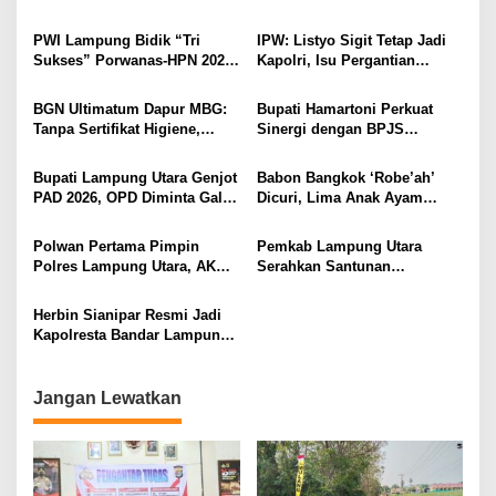
Administrasi
Lampung Mulai Tempur Sejak
Diamankan di Bakauheni,
Sekarang
Pengemudinya Prajurit TNI
PWI Lampung Bidik “Tri
IPW: Listyo Sigit Tetap Jadi
AL
Sukses” Porwanas-HPN 2027:
Kapolri, Isu Pergantian
Emas, Ekonomi, dan
Diduga Dihembuskan
Pariwisata Menggeliat
Kawanan Febrie Adriansyah
BGN Ultimatum Dapur MBG:
Bupati Hamartoni Perkuat
Tanpa Sertifikat Higiene,
Sinergi dengan BPJS
Tutup Permanen
Kesehatan, Dorong Layanan
Kesehatan Makin Cepat dan
Bupati Lampung Utara Genjot
Babon Bangkok ‘Robe’ah’
Mudah
PAD 2026, OPD Diminta Gali
Dicuri, Lima Anak Ayam
Sumber Pendapatan Baru
Menangis Piyik-Piyik, Warga
hingga Optimalkan PBB-P2
Gang Jalaba Kotabumi Heboh
Polwan Pertama Pimpin
Pemkab Lampung Utara
Polres Lampung Utara, AKBP
Serahkan Santunan
Raswidiati Disambut Tradisi
Kemensos kepada Keluarga
Pedang Pora
Korban Kebakaran
Herbin Sianipar Resmi Jadi
Kapolresta Bandar Lampung,
Penindakan Korupsi Masuk
Prioritas
Jangan Lewatkan