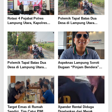
Rotasi 4 Pejabat Polres
Polemik Tapal Batas Dua
Lampung Utara, Kapolres
Desa di Lampung Utara
Raswidiati Titip Pesan:
Berujung Pemasangan Patok,
Pahami Karakter Wilayah dan
Ini Titik Batas yang
Perkuat Pelayanan
Disepakati
Polemik Tapal Batas Dua
Aspeknas Lampung Soroti
Desa di Lampung Utara
Dugaan “Pinjam Bendera”
Berakhir, Patok Wilayah
Proyek Konstruksi,
Mulang Maya–Curup
Pemenang Tender Diminta
Dipasang
Tak Sekadar Lolos
Administrasi
Target Emas di Rumah
Xpander Rental Diduga
Sendiri, Tim Catur PWI
Digelapkan dari Merak