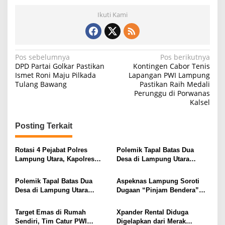
Ikuti Kami
N
Pos sebelumnya
Pos berikutnya
DPD Partai Golkar Pastikan
Kontingen Cabor Tenis
a
Ismet Roni Maju Pilkada
Lapangan PWI Lampung
Tulang Bawang
Pastikan Raih Medali
v
Perunggu di Porwanas
i
Kalsel
g
Posting Terkait
a
s
Rotasi 4 Pejabat Polres
Polemik Tapal Batas Dua
i
Lampung Utara, Kapolres
Desa di Lampung Utara
Raswidiati Titip Pesan:
Berujung Pemasangan Patok,
p
Pahami Karakter Wilayah dan
Ini Titik Batas yang
Polemik Tapal Batas Dua
Aspeknas Lampung Soroti
o
Perkuat Pelayanan
Disepakati
Desa di Lampung Utara
Dugaan “Pinjam Bendera”
s
Berakhir, Patok Wilayah
Proyek Konstruksi,
Mulang Maya–Curup
Pemenang Tender Diminta
Target Emas di Rumah
Xpander Rental Diduga
Dipasang
Tak Sekadar Lolos
Sendiri, Tim Catur PWI
Digelapkan dari Merak