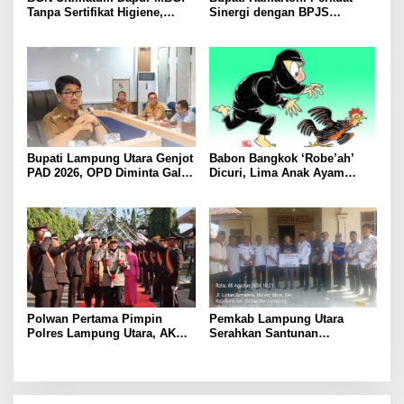
Tanpa Sertifikat Higiene,
Sinergi dengan BPJS
Tutup Permanen
Kesehatan, Dorong Layanan
Kesehatan Makin Cepat dan
Mudah
Bupati Lampung Utara Genjot
Babon Bangkok ‘Robe’ah’
PAD 2026, OPD Diminta Gali
Dicuri, Lima Anak Ayam
Sumber Pendapatan Baru
Menangis Piyik-Piyik, Warga
hingga Optimalkan PBB-P2
Gang Jalaba Kotabumi Heboh
Polwan Pertama Pimpin
Pemkab Lampung Utara
Polres Lampung Utara, AKBP
Serahkan Santunan
Raswidiati Disambut Tradisi
Kemensos kepada Keluarga
Pedang Pora
Korban Kebakaran