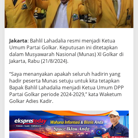
a
i
G
o
l
k
a
Jakarta
: Bahlil Lahadalia resmi menjadi Ketua
r
Umum Partai Golkar. Keputusan ini ditetapkan
T
dalam Musyawarah Nasional (Munas) XI Golkar di
e
Jakarta, Rabu (21/8/2024).
t
a
p
“Saya menanyakan apakah seluruh hadirin yang
k
hadir peserta Munas setuju untuk kita tetapkan
a
Bapak Bahlil Lahadalia menjadi Ketua Umum DPP
n
Partai Golkar periode 2024-2029,” kata Waketum
B
a
Golkar Adies Kadir.
h
l
i
l
L
a