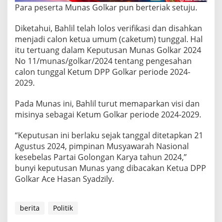
h
Para peserta Munas Golkar pun berteriak setuju.
a
d
a
Diketahui, Bahlil telah lolos verifikasi dan disahkan
l
menjadi calon ketua umum (caketum) tunggal. Hal
i
itu tertuang dalam Keputusan Munas Golkar 2024
a
No 11/munas/golkar/2024 tentang pengesahan
K
calon tunggal Ketum DPP Golkar periode 2024-
e
t
2029.
u
a
Pada Munas ini, Bahlil turut memaparkan visi dan
U
misinya sebagai Ketum Golkar periode 2024-2029.
m
u
m
“Keputusan ini berlaku sejak tanggal ditetapkan 21
Agustus 2024, pimpinan Musyawarah Nasional
kesebelas Partai Golongan Karya tahun 2024,”
bunyi keputusan Munas yang dibacakan Ketua DPP
Golkar Ace Hasan Syadzily.
berita
Politik