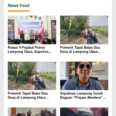
News Feed
Rotasi 4 Pejabat Polres
Polemik Tapal Batas Dua
Lampung Utara, Kapolres
Desa di Lampung Utara
Raswidiati Titip Pesan:
Berujung Pemasangan Patok,
Pahami Karakter Wilayah dan
Ini Titik Batas yang
Perkuat Pelayanan
Disepakati
Polemik Tapal Batas Dua
Aspeknas Lampung Soroti
Desa di Lampung Utara
Dugaan “Pinjam Bendera”
Berakhir, Patok Wilayah
Proyek Konstruksi,
Mulang Maya–Curup
Pemenang Tender Diminta
Dipasang
Tak Sekadar Lolos
Administrasi