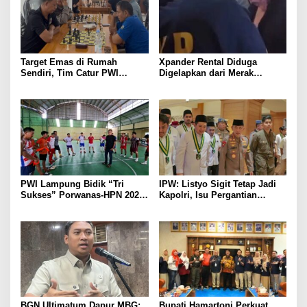
Target Emas di Rumah
Xpander Rental Diduga
Sendiri, Tim Catur PWI
Digelapkan dari Merak
Lampung Mulai Tempur Sejak
Diamankan di Bakauheni,
Sekarang
Pengemudinya Prajurit TNI
AL
PWI Lampung Bidik “Tri
IPW: Listyo Sigit Tetap Jadi
Sukses” Porwanas-HPN 2027:
Kapolri, Isu Pergantian
Emas, Ekonomi, dan
Diduga Dihembuskan
Pariwisata Menggeliat
Kawanan Febrie Adriansyah
BGN Ultimatum Dapur MBG:
Bupati Hamartoni Perkuat