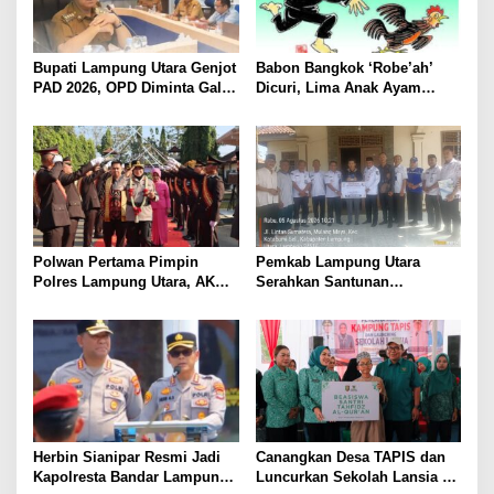
Bupati Lampung Utara Genjot
Babon Bangkok ‘Robe’ah’
PAD 2026, OPD Diminta Gali
Dicuri, Lima Anak Ayam
Sumber Pendapatan Baru
Menangis Piyik-Piyik, Warga
hingga Optimalkan PBB-P2
Gang Jalaba Kotabumi Heboh
Polwan Pertama Pimpin
Pemkab Lampung Utara
Polres Lampung Utara, AKBP
Serahkan Santunan
Raswidiati Disambut Tradisi
Kemensos kepada Keluarga
Pedang Pora
Korban Kebakaran
Herbin Sianipar Resmi Jadi
Canangkan Desa TAPIS dan
Kapolresta Bandar Lampung,
Luncurkan Sekolah Lansia di