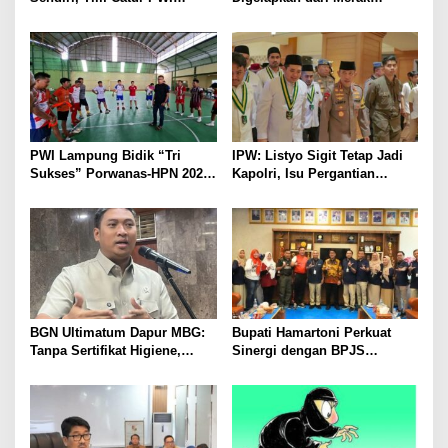
Lampung Mulai Tempur Sejak
Diamankan di Bakauheni,
Sekarang
Pengemudinya Prajurit TNI
AL
PWI Lampung Bidik “Tri
IPW: Listyo Sigit Tetap Jadi
Sukses” Porwanas-HPN 2027:
Kapolri, Isu Pergantian
Emas, Ekonomi, dan
Diduga Dihembuskan
Pariwisata Menggeliat
Kawanan Febrie Adriansyah
BGN Ultimatum Dapur MBG:
Bupati Hamartoni Perkuat
Tanpa Sertifikat Higiene,
Sinergi dengan BPJS
Tutup Permanen
Kesehatan, Dorong Layanan
Kesehatan Makin Cepat dan
Mudah