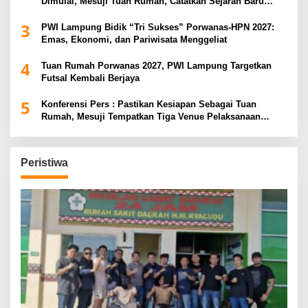
Dimulai, Mesuji Tuan Rumah, Catatkan Sejarah Baru
Kebangkitan Olahraga Di Bumi Ragab Begawe Caram
3
PWI Lampung Bidik “Tri Sukses” Porwanas-HPN 2027:
Emas, Ekonomi, dan Pariwisata Menggeliat
4
Tuan Rumah Porwanas 2027, PWI Lampung Targetkan
Futsal Kembali Berjaya
5
Konferensi Pers : Pastikan Kesiapan Sebagai Tuan
Rumah, Mesuji Tempatkan Tiga Venue Pelaksanaan
Soeratin Cup Piala Gubernur Lampung
Peristiwa