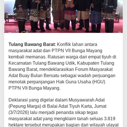
r
s
o
a
l
k
a
n
Tulang Bawang Barat
: Konflik lahan antara
,
masyarakat adat dan PTPN VII Bunga Mayang
M
kembali memanas. Ratusan warga dari empat tiyuh di
a
Kecamatan Tulang Bawang Udik, Kabupaten Tulang
s
Bawang Barat, mendeklarasikan Forum Masyarakat
y
Adat Buay Bulan Bersatu sebagai wadah perjuangan
a
menolak perpanjangan Hak Guna Usaha (HGU)
r
PTPN VII Bunga Mayang.
a
k
a
Deklarasi yang digelar dalam Musyawarah Adat
t
(Pepung Marga) di Balai Adat Tiyuh Karta, Jumat
A
(3/7/2026) lalu menjadi penanda sikap tegas
d
masyarakat adat yang mengklaim tanah seluas 3.819
a
hektare tersebut merupakan bagian dari wilayah ulayat