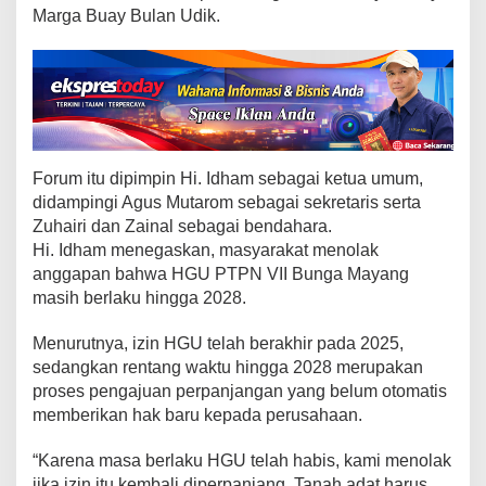
t
Marga Buay Bulan Udik.
B
u
a
y
B
u
l
a
Forum itu dipimpin Hi. Idham sebagai ketua umum,
n
didampingi Agus Mutarom sebagai sekretaris serta
B
Zuhairi dan Zainal sebagai bendahara.
e
Hi. Idham menegaskan, masyarakat menolak
n
anggapan bahwa HGU PTPN VII Bunga Mayang
t
masih berlaku hingga 2028.
u
k
Menurutnya, izin HGU telah berakhir pada 2025,
F
sedangkan rentang waktu hingga 2028 merupakan
o
proses pengajuan perpanjangan yang belum otomatis
r
memberikan hak baru kepada perusahaan.
u
m
P
“Karena masa berlaku HGU telah habis, kami menolak
e
jika izin itu kembali diperpanjang. Tanah adat harus