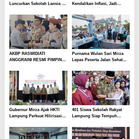
Luncurkan Sekolah Lansia di
Kendalikan Inflasi, Jadi
Kampung Rukti Endah, Ketua
Provinsi dengan Inflasi
TP PKK Lampung Dorong
Terendah di Sumatera
Pembangunan SDM Dimulai
dari Desa
AKBP RASWIDIATI
Purnama Wulan Sari Mirza
ANGGRAINI RESMI PIMPIN
Lepas Peserta Jalan Sehat
POLRES LAMPUNG UTARA,
Lansia, Ajak Wujudkan
BAWA KOMITMEN PERKUAT
Lansia Sehat dan Bahagia
KAMTIBMAS DAN
PELAYANAN PRESISI
Gubernur Mirza Ajak HKTI
401 Siswa Sekolah Rakyat
Lampung Perkuat Hilirisasi
Lampung Siap Tempuh
Pertanian Untuk
Tahun Ajaran Baru, Gubernur
Kesejahteraan Petani
Dorong Lahirnya Generasi
Emas