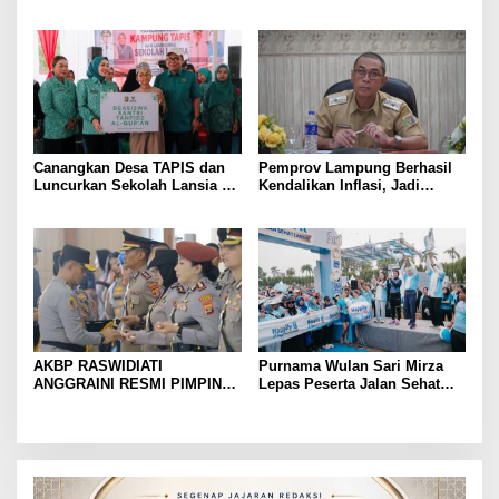
Kemensos kepada Keluarga
Penindakan Korupsi Masuk
Korban Kebakaran
Prioritas
Canangkan Desa TAPIS dan
Pemprov Lampung Berhasil
Luncurkan Sekolah Lansia di
Kendalikan Inflasi, Jadi
Kampung Rukti Endah, Ketua
Provinsi dengan Inflasi
TP PKK Lampung Dorong
Terendah di Sumatera
Pembangunan SDM Dimulai
dari Desa
AKBP RASWIDIATI
Purnama Wulan Sari Mirza
ANGGRAINI RESMI PIMPIN
Lepas Peserta Jalan Sehat
POLRES LAMPUNG UTARA,
Lansia, Ajak Wujudkan
BAWA KOMITMEN PERKUAT
Lansia Sehat dan Bahagia
KAMTIBMAS DAN
PELAYANAN PRESISI