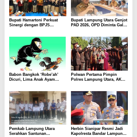
Bupati Hamartoni Perkuat
Bupati Lampung Utara Genjot
Sinergi dengan BPJS
PAD 2026, OPD Diminta Gali
Kesehatan, Dorong Layanan
Sumber Pendapatan Baru
Kesehatan Makin Cepat dan
hingga Optimalkan PBB-P2
Mudah
Babon Bangkok ‘Robe’ah’
Polwan Pertama Pimpin
Dicuri, Lima Anak Ayam
Polres Lampung Utara, AKBP
Menangis Piyik-Piyik, Warga
Raswidiati Disambut Tradisi
Gang Jalaba Kotabumi Heboh
Pedang Pora
Pemkab Lampung Utara
Herbin Sianipar Resmi Jadi
Serahkan Santunan
Kapolresta Bandar Lampung,