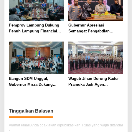
Pemprov Lampung Dukung
Gubernur Apresiasi
Penuh Lampung Financial
Semangat Pengabdian
Festival, Perkuat Literasi
Purnawirawan Polri untuk
Keuangan Generasi Muda
Menjaga Stabilitas Lampung
Bangun SDM Unggul,
Wagub Jihan Dorong Kader
Gubernur Mirza Dukung
Pramuka Jadi Agen
Pelatihan Bahasa Jerman
Perubahan Melalui KPDK
bagi Generasi Muda
2026
Lampung
Tinggalkan Balasan
Alamat email Anda tidak akan dipublikasikan.
Ruas yang wajib ditandai
*