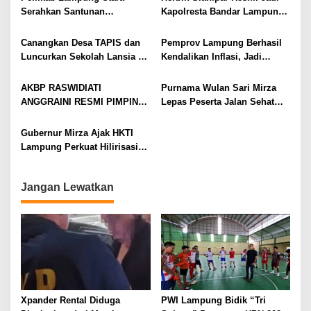
Serahkan Santunan
Kapolresta Bandar Lampung,
Kemensos kepada Keluarga
Penindakan Korupsi Masuk
Korban Kebakaran
Prioritas
Canangkan Desa TAPIS dan
Pemprov Lampung Berhasil
Luncurkan Sekolah Lansia di
Kendalikan Inflasi, Jadi
Kampung Rukti Endah, Ketua
Provinsi dengan Inflasi
TP PKK Lampung Dorong
Terendah di Sumatera
AKBP RASWIDIATI
Purnama Wulan Sari Mirza
Pembangunan SDM Dimulai
ANGGRAINI RESMI PIMPIN
Lepas Peserta Jalan Sehat
dari Desa
POLRES LAMPUNG UTARA,
Lansia, Ajak Wujudkan
BAWA KOMITMEN PERKUAT
Lansia Sehat dan Bahagia
Gubernur Mirza Ajak HKTI
KAMTIBMAS DAN
Lampung Perkuat Hilirisasi
PELAYANAN PRESISI
Pertanian Untuk
Kesejahteraan Petani
Jangan Lewatkan
Xpander Rental Diduga
PWI Lampung Bidik “Tri