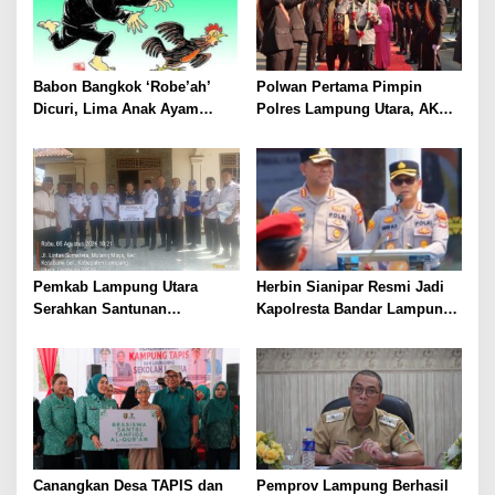
Babon Bangkok ‘Robe’ah’
Polwan Pertama Pimpin
Dicuri, Lima Anak Ayam
Polres Lampung Utara, AKBP
Menangis Piyik-Piyik, Warga
Raswidiati Disambut Tradisi
Gang Jalaba Kotabumi Heboh
Pedang Pora
Pemkab Lampung Utara
Herbin Sianipar Resmi Jadi
Serahkan Santunan
Kapolresta Bandar Lampung,
Kemensos kepada Keluarga
Penindakan Korupsi Masuk
Korban Kebakaran
Prioritas
Canangkan Desa TAPIS dan
Pemprov Lampung Berhasil