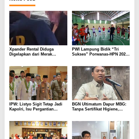
Xpander Rental Diduga
PWI Lampung Bidik “Tri
Digelapkan dari Merak
Sukses” Porwanas-HPN 2027:
Diamankan di Bakauheni,
Emas, Ekonomi, dan
Pengemudinya Prajurit TNI
Pariwisata Menggeliat
AL
IPW: Listyo Sigit Tetap Jadi
BGN Ultimatum Dapur MBG:
Kapolri, Isu Pergantian
Tanpa Sertifikat Higiene,
Diduga Dihembuskan
Tutup Permanen
Kawanan Febrie Adriansyah