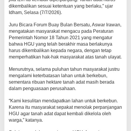
r
dikembalikan sesuai ketentuan yang berlaku,” ujar
j
Idham, Selasa (7/7/2026).
u
a
Juru Bicara Forum Buay Bulan Bersatu, Aswar Irawan,
n
mengatakan masyarakat mengacu pada Peraturan
g
Pemerintah Nomor 18 Tahun 2021 yang mengatur
a
bahwa HGU yang telah berakhir masa berlakunya
n
harus dikembalikan kepada negara, dengan tetap
d
memperhatikan hak-hak masyarakat atas tanah ulayat.
a
n
A
Menurutnya, selama puluhan tahun masyarakat justru
n
mengalami keterbatasan lahan untuk berkebun,
c
sementara ribuan hektare tanah adat masih berada
a
dalam penguasaan perusahaan.
m
D
“Kami kesulitan mendapatkan lahan untuk berkebun.
u
Karena itu masyarakat sepakat menolak perpanjangan
d
HGU agar tanah adat dapat kembali dikelola oleh
u
warga,” katanya.
k
i