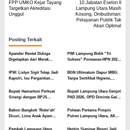
FPP UMKO Kejar Tayang
10 Jabatan Eselon II
a
Targetkan Akreditasi
Lampung Utara Masih
v
Unggul
Kosong, Ombudsman:
Pelayanan Publik Tak
i
Akan Optimal
g
a
Posting Terkait
s
i
Xpander Rental Diduga
PWI Lampung Bidik “Tri
Digelapkan dari Merak
Sukses” Porwanas-HPN 2027:
p
Diamankan di Bakauheni,
Emas, Ekonomi, dan
o
Pengemudinya Prajurit TNI
Pariwisata Menggeliat
IPW: Listyo Sigit Tetap Jadi
BGN Ultimatum Dapur MBG:
AL
s
Kapolri, Isu Pergantian
Tanpa Sertifikat Higiene,
Diduga Dihembuskan
Tutup Permanen
Kawanan Febrie Adriansyah
Bupati Hamartoni Perkuat
Bupati Lampung Utara Genjot
Sinergi dengan BPJS
PAD 2026, OPD Diminta Gali
Kesehatan, Dorong Layanan
Sumber Pendapatan Baru
Kesehatan Makin Cepat dan
hingga Optimalkan PBB-P2
Babon Bangkok ‘Robe’ah’
Polwan Pertama Pimpin
Mudah
Dicuri, Lima Anak Ayam
Polres Lampung Utara, AKBP
Menangis Piyik-Piyik, Warga
Raswidiati Disambut Tradisi
Gang Jalaba Kotabumi Heboh
Pedang Pora
Pemkab Lampung Utara
Herbin Sianipar Resmi Jadi