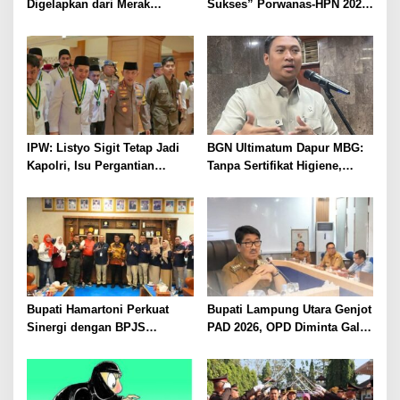
Digelapkan dari Merak
Sukses” Porwanas-HPN 2027:
Diamankan di Bakauheni,
Emas, Ekonomi, dan
Pengemudinya Prajurit TNI
Pariwisata Menggeliat
AL
IPW: Listyo Sigit Tetap Jadi
BGN Ultimatum Dapur MBG:
Kapolri, Isu Pergantian
Tanpa Sertifikat Higiene,
Diduga Dihembuskan
Tutup Permanen
Kawanan Febrie Adriansyah
Bupati Hamartoni Perkuat
Bupati Lampung Utara Genjot
Sinergi dengan BPJS
PAD 2026, OPD Diminta Gali
Kesehatan, Dorong Layanan
Sumber Pendapatan Baru
Kesehatan Makin Cepat dan
hingga Optimalkan PBB-P2
Mudah