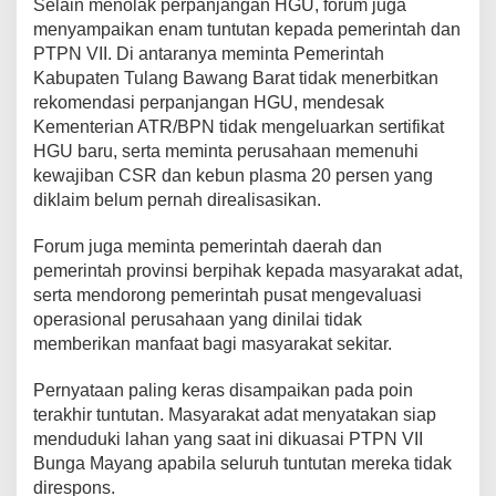
Selain menolak perpanjangan HGU, forum juga
L
menyampaikan enam tuntutan kepada pemerintah dan
a
h
PTPN VII. Di antaranya meminta Pemerintah
a
Kabupaten Tulang Bawang Barat tidak menerbitkan
n
rekomendasi perpanjangan HGU, mendesak
Kementerian ATR/BPN tidak mengeluarkan sertifikat
HGU baru, serta meminta perusahaan memenuhi
kewajiban CSR dan kebun plasma 20 persen yang
diklaim belum pernah direalisasikan.
Forum juga meminta pemerintah daerah dan
pemerintah provinsi berpihak kepada masyarakat adat,
serta mendorong pemerintah pusat mengevaluasi
operasional perusahaan yang dinilai tidak
memberikan manfaat bagi masyarakat sekitar.
Pernyataan paling keras disampaikan pada poin
terakhir tuntutan. Masyarakat adat menyatakan siap
menduduki lahan yang saat ini dikuasai PTPN VII
Bunga Mayang apabila seluruh tuntutan mereka tidak
direspons.