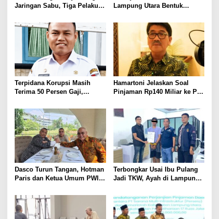
Jaringan Sabu, Tiga Pelaku
Lampung Utara Bentuk
Dibekuk
Panitia dan Susun
Kepengurusan
Terpidana Korupsi Masih
Hamartoni Jelaskan Soal
Terima 50 Persen Gaji,
Pinjaman Rp140 Miliar ke PT
BKSDM Lampung Utara;
SMI: Tanpa Terobosan,
Tunggu Keputusan BKN
Perbaikan Jalan Butuh Waktu
Bertahun-tahun
Dasco Turun Tangan, Hotman
Terbongkar Usai Ibu Pulang
Paris dan Ketua Umum PWI
Jadi TKW, Ayah di Lampung
Duduk Semeja, Isyarat Damai
Utara Diduga Cabuli Anak
Polemik Wartawan?
Kandung Selama Empat
Tahun, Nyaris Diamuk Massa