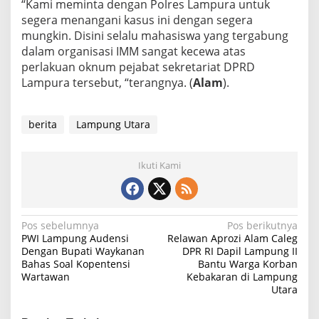
“Kami meminta dengan Polres Lampura untuk
segera menangani kasus ini dengan segera
mungkin. Disini selalu mahasiswa yang tergabung
dalam organisasi IMM sangat kecewa atas
perlakuan oknum pejabat sekretariat DPRD
Lampura tersebut, “terangnya. (
Alam
).
berita
Lampung Utara
Ikuti Kami
N
Pos sebelumnya
Pos berikutnya
PWI Lampung Audensi
Relawan Aprozi Alam Caleg
a
Dengan Bupati Waykanan
DPR RI Dapil Lampung II
Bahas Soal Kopentensi
Bantu Warga Korban
v
Wartawan
Kebakaran di Lampung
i
Utara
g