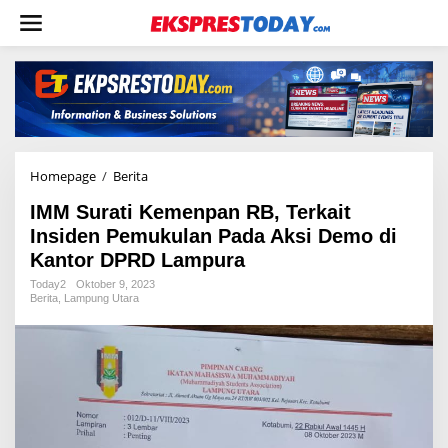
L
e
w
a
t
i
k
e
k
o
Homepage
/
Berita
I
n
M
t
IMM Surati Kemenpan RB, Terkait
M
e
S
Insiden Pemukulan Pada Aksi Demo di
n
u
Kantor DPRD Lampura
r
a
Today2
Oktober 9, 2023
Berita
,
Lampung Utara
t
i
K
e
m
e
n
p
a