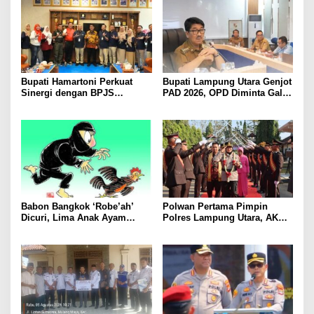
Bupati Hamartoni Perkuat
Bupati Lampung Utara Genjot
Sinergi dengan BPJS
PAD 2026, OPD Diminta Gali
Kesehatan, Dorong Layanan
Sumber Pendapatan Baru
Kesehatan Makin Cepat dan
hingga Optimalkan PBB-P2
Mudah
Babon Bangkok ‘Robe’ah’
Polwan Pertama Pimpin
Dicuri, Lima Anak Ayam
Polres Lampung Utara, AKBP
Menangis Piyik-Piyik, Warga
Raswidiati Disambut Tradisi
Gang Jalaba Kotabumi Heboh
Pedang Pora