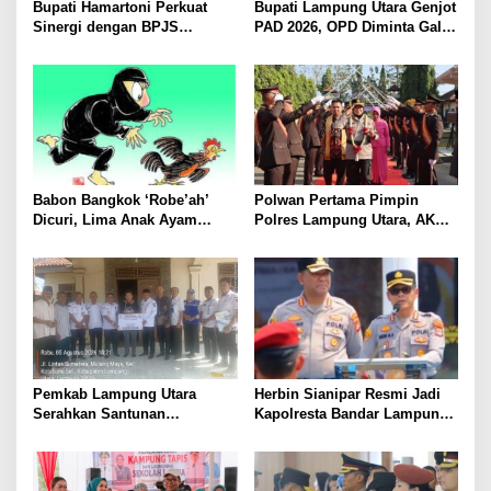
Bupati Hamartoni Perkuat
Bupati Lampung Utara Genjot
Sinergi dengan BPJS
PAD 2026, OPD Diminta Gali
Kesehatan, Dorong Layanan
Sumber Pendapatan Baru
Kesehatan Makin Cepat dan
hingga Optimalkan PBB-P2
Mudah
Babon Bangkok ‘Robe’ah’
Polwan Pertama Pimpin
Dicuri, Lima Anak Ayam
Polres Lampung Utara, AKBP
Menangis Piyik-Piyik, Warga
Raswidiati Disambut Tradisi
Gang Jalaba Kotabumi Heboh
Pedang Pora
Pemkab Lampung Utara
Herbin Sianipar Resmi Jadi
Serahkan Santunan
Kapolresta Bandar Lampung,
Kemensos kepada Keluarga
Penindakan Korupsi Masuk
Korban Kebakaran
Prioritas