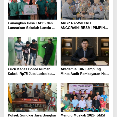
Canangkan Desa TAPIS dan
AKBP RASWIDIATI
Luncurkan Sekolah Lansia di
ANGGRAINI RESMI PIMPIN
Kampung Rukti Endah, Ketua
POLRES LAMPUNG UTARA,
TP PKK Lampung Dorong
BAWA KOMITMEN PERKUAT
Pembangunan SDM Dimulai
KAMTIBMAS DAN
dari Desa
PELAYANAN PRESISI
Cucu Kades Bobol Rumah
Akademisi UIN Lampung
Kakek, Rp75 Juta Ludes buat
Minta Audit Pembayaran Hak
Judol, Diringkus dan
ASN Terpidana Korupsi:
Ditembak Polisi
Kepastian Hukum Tak Boleh
Berlarut
Polsek Sungkai Jaya Bongkar
Menuju Muskab 2026, SMSI