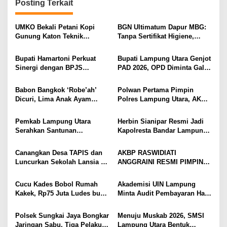
Posting Terkait
a
s
UMKO Bekali Petani Kopi
BGN Ultimatum Dapur MBG:
i
Gunung Katon Teknik
Tanpa Sertifikat Higiene,
Pascapanen, Dorong Nilai
Tutup Permanen
p
Jual Hasil Panen Meningkat
Bupati Hamartoni Perkuat
Bupati Lampung Utara Genjot
o
Sinergi dengan BPJS
PAD 2026, OPD Diminta Gali
s
Kesehatan, Dorong Layanan
Sumber Pendapatan Baru
Kesehatan Makin Cepat dan
hingga Optimalkan PBB-P2
Babon Bangkok ‘Robe’ah’
Polwan Pertama Pimpin
Mudah
Dicuri, Lima Anak Ayam
Polres Lampung Utara, AKBP
Menangis Piyik-Piyik, Warga
Raswidiati Disambut Tradisi
Gang Jalaba Kotabumi Heboh
Pedang Pora
Pemkab Lampung Utara
Herbin Sianipar Resmi Jadi
Serahkan Santunan
Kapolresta Bandar Lampung,
Kemensos kepada Keluarga
Penindakan Korupsi Masuk
Korban Kebakaran
Prioritas
Canangkan Desa TAPIS dan
AKBP RASWIDIATI
Luncurkan Sekolah Lansia di
ANGGRAINI RESMI PIMPIN
Kampung Rukti Endah, Ketua
POLRES LAMPUNG UTARA,
TP PKK Lampung Dorong
BAWA KOMITMEN PERKUAT
Cucu Kades Bobol Rumah
Akademisi UIN Lampung
Pembangunan SDM Dimulai
KAMTIBMAS DAN
Kakek, Rp75 Juta Ludes buat
Minta Audit Pembayaran Hak
dari Desa
PELAYANAN PRESISI
Judol, Diringkus dan
ASN Terpidana Korupsi:
Ditembak Polisi
Kepastian Hukum Tak Boleh
Polsek Sungkai Jaya Bongkar
Menuju Muskab 2026, SMSI
Berlarut
Jaringan Sabu, Tiga Pelaku
Lampung Utara Bentuk