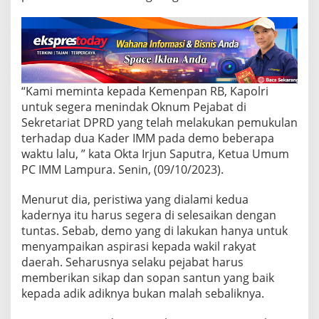
R
D
L
a
m
p
u
“Kami meminta kepada Kemenpan RB, Kapolri
r
a
untuk segera menindak Oknum Pejabat di
Sekretariat DPRD yang telah melakukan pemukulan
terhadap dua Kader IMM pada demo beberapa
waktu lalu, ” kata Okta Irjun Saputra, Ketua Umum
PC IMM Lampura. Senin, (09/10/2023).
Menurut dia, peristiwa yang dialami kedua
kadernya itu harus segera di selesaikan dengan
tuntas. Sebab, demo yang di lakukan hanya untuk
menyampaikan aspirasi kepada wakil rakyat
daerah. Seharusnya selaku pejabat harus
memberikan sikap dan sopan santun yang baik
kepada adik adiknya bukan malah sebaliknya.