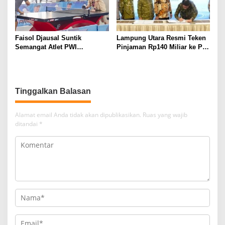
Faisol Djausal Suntik
Lampung Utara Resmi Teken
Semangat Atlet PWI
Pinjaman Rp140 Miliar ke PT
Lampung, Optimistis Tenis
SMI untuk Perbaikan 17 Ruas
Meja Porwanas Bidik Prestasi
Jalan
Nasional
Tinggalkan Balasan
Alamat email Anda tidak akan dipublikasikan.
Ruas yang wajib
ditandai
*