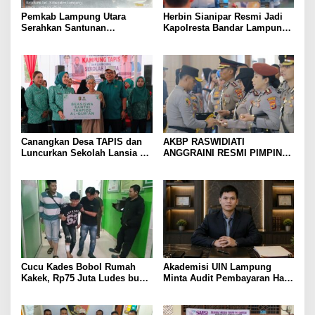
Pemkab Lampung Utara
Herbin Sianipar Resmi Jadi
Serahkan Santunan
Kapolresta Bandar Lampung,
Kemensos kepada Keluarga
Penindakan Korupsi Masuk
Korban Kebakaran
Prioritas
Canangkan Desa TAPIS dan
AKBP RASWIDIATI
Luncurkan Sekolah Lansia di
ANGGRAINI RESMI PIMPIN
Kampung Rukti Endah, Ketua
POLRES LAMPUNG UTARA,
TP PKK Lampung Dorong
BAWA KOMITMEN PERKUAT
Pembangunan SDM Dimulai
KAMTIBMAS DAN
dari Desa
PELAYANAN PRESISI
Cucu Kades Bobol Rumah
Akademisi UIN Lampung
Kakek, Rp75 Juta Ludes buat
Minta Audit Pembayaran Hak
Judol, Diringkus dan
ASN Terpidana Korupsi:
Ditembak Polisi
Kepastian Hukum Tak Boleh
Berlarut