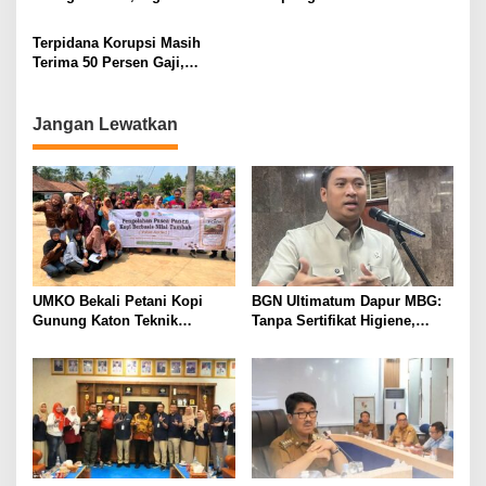
Dibekuk
Panitia dan Susun
Kepengurusan
Terpidana Korupsi Masih
Terima 50 Persen Gaji,
BKSDM Lampung Utara;
Tunggu Keputusan BKN
Jangan Lewatkan
UMKO Bekali Petani Kopi
BGN Ultimatum Dapur MBG:
Gunung Katon Teknik
Tanpa Sertifikat Higiene,
Pascapanen, Dorong Nilai
Tutup Permanen
Jual Hasil Panen Meningkat