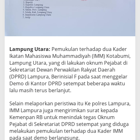
l
a
n
P
a
d
a
A
k
Lampung Utara:
Pemukulan terhadap dua Kader
s
Ikatan Mahasiswa Muhammadiyah (IMM) Kotabumi,
i
D
Lampung Utara, yang di lakukan oknum Pejabat di
e
Sekretariat Dewan Perwakilan Rakyat Daerah
m
(DPRD) Lampura, Berinisial F pada saat menggelar
o
Demo di Kantor DPRD setempat beberapa waktu
d
lalu masih terus berlanjut.
i
K
a
Selain melaporkan peristiwa itu Ke polres Lampura,
n
IMM Lampura juga mengirimkan surat kepada
t
Kemenpan RB untuk menindak tegas Oknum
o
Pejabat di Sekretariat DPRD setempat yang diduga
r
D
melakukan pemukulan terhadap dua Kader IMM
P
pada saat demo berlangsung.