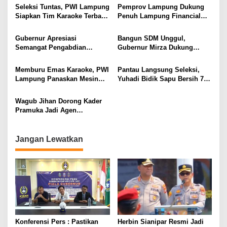
Kesejahteraan Petani
Dorong Lahirnya Generasi
Seleksi Tuntas, PWI Lampung
Pemprov Lampung Dukung
Emas
Siapkan Tim Karaoke Terbaik
Penuh Lampung Financial
untuk Porwanas 2027
Festival, Perkuat Literasi
Keuangan Generasi Muda
Gubernur Apresiasi
Bangun SDM Unggul,
Semangat Pengabdian
Gubernur Mirza Dukung
Purnawirawan Polri untuk
Pelatihan Bahasa Jerman
Menjaga Stabilitas Lampung
bagi Generasi Muda
Memburu Emas Karaoke, PWI
Pantau Langsung Seleksi,
Lampung
Lampung Panaskan Mesin
Yuhadi Bidik Sapu Bersih 7
Menuju Porwanas 2026
Emas Cabor Karoke di
Porwanas 2027
Wagub Jihan Dorong Kader
Pramuka Jadi Agen
Perubahan Melalui KPDK
2026
Jangan Lewatkan
Konferensi Pers : Pastikan
Herbin Sianipar Resmi Jadi