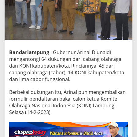
a
n
,
A
r
i
n
a
l
Bandarlampung
: Gubernur Arinal Djunaidi
J
mengantongi 64 dukungan dari cabang olahraga
a
dan KONI kabupaten/kota. Rinciannya: 45 dari
d
i
cabang olahraga (cabor), 14 KONI kabupaten/kota
C
dan lima cabor fungsional.
a
l
Berbekal dukungan itu, Arinal pun mengembalikan
o
formulir pendaftaran bakal calon ketua Komite
n
T
Olahraga Nasional Indonesia (KONI) Lampung,
u
Selasa (14-2-2023).
n
g
g
a