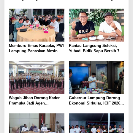
Purnawirawan Polri untuk
Pelatihan Bahasa Jerman
Menjaga Stabilitas Lampung
bagi Generasi Muda
Lampung
Memburu Emas Karaoke, PWI
Pantau Langsung Seleksi,
Lampung Panaskan Mesin
Yuhadi Bidik Sapu Bersih 7
Menuju Porwanas 2026
Emas Cabor Karoke di
Porwanas 2027
Wagub Jihan Dorong Kader
Gubernur Lampung Dorong
Pramuka Jadi Agen
Ekonomi Sirkular, ICIF 2026
Perubahan Melalui KPDK
Jadi Peluang Tarik Investasi
2026
Hijau ke Lampung