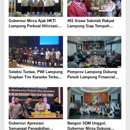
Gubernur Mirza Ajak HKTI
401 Siswa Sekolah Rakyat
Lampung Perkuat Hilirisasi
Lampung Siap Tempuh
Pertanian Untuk
Tahun Ajaran Baru, Gubernur
Kesejahteraan Petani
Dorong Lahirnya Generasi
Emas
Seleksi Tuntas, PWI Lampung
Pemprov Lampung Dukung
Siapkan Tim Karaoke Terbaik
Penuh Lampung Financial
untuk Porwanas 2027
Festival, Perkuat Literasi
Keuangan Generasi Muda
Gubernur Apresiasi
Bangun SDM Unggul,
Semangat Pengabdian
Gubernur Mirza Dukung