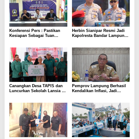
Konferensi Pers : Pastikan
Herbin Sianipar Resmi Jadi
Kesiapan Sebagai Tuan
Kapolresta Bandar Lampung,
Rumah, Mesuji Tempatkan
Penindakan Korupsi Masuk
Tiga Venue Pelaksanaan
Prioritas
Soeratin Cup Piala Gubernur
Lampung
Canangkan Desa TAPIS dan
Pemprov Lampung Berhasil
Luncurkan Sekolah Lansia di
Kendalikan Inflasi, Jadi
Kampung Rukti Endah, Ketua
Provinsi dengan Inflasi
TP PKK Lampung Dorong
Terendah di Sumatera
Pembangunan SDM Dimulai
dari Desa