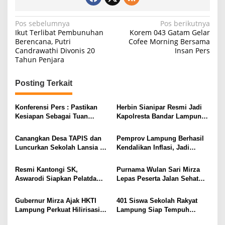
N
Pos sebelumnya
Pos berikutnya
Ikut Terlibat Pembunuhan
Korem 043 Gatam Gelar
a
Berencana, Putri
Cofee Morning Bersama
Candrawathi Divonis 20
Insan Pers
v
Tahun Penjara
i
g
Posting Terkait
a
s
Konferensi Pers : Pastikan
Herbin Sianipar Resmi Jadi
Kesiapan Sebagai Tuan
Kapolresta Bandar Lampung,
i
Rumah, Mesuji Tempatkan
Penindakan Korupsi Masuk
Tiga Venue Pelaksanaan
Prioritas
p
Canangkan Desa TAPIS dan
Pemprov Lampung Berhasil
Soeratin Cup Piala Gubernur
Luncurkan Sekolah Lansia di
Kendalikan Inflasi, Jadi
o
Lampung
Kampung Rukti Endah, Ketua
Provinsi dengan Inflasi
s
TP PKK Lampung Dorong
Terendah di Sumatera
Resmi Kantongi SK,
Purnama Wulan Sari Mirza
Pembangunan SDM Dimulai
Aswarodi Siapkan Pelatda
Lepas Peserta Jalan Sehat
dari Desa
Bulutangkis PWI Lampung
Lansia, Ajak Wujudkan
Menuju Porwanas 2027
Lansia Sehat dan Bahagia
Gubernur Mirza Ajak HKTI
401 Siswa Sekolah Rakyat
Lampung Perkuat Hilirisasi
Lampung Siap Tempuh
Pertanian Untuk
Tahun Ajaran Baru, Gubernur