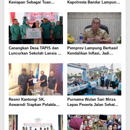
Kesiapan Sebagai Tuan
Kapolresta Bandar Lampung,
Rumah, Mesuji Tempatkan
Penindakan Korupsi Masuk
Tiga Venue Pelaksanaan
Prioritas
Soeratin Cup Piala Gubernur
Lampung
Canangkan Desa TAPIS dan
Pemprov Lampung Berhasil
Luncurkan Sekolah Lansia di
Kendalikan Inflasi, Jadi
Kampung Rukti Endah, Ketua
Provinsi dengan Inflasi
TP PKK Lampung Dorong
Terendah di Sumatera
Pembangunan SDM Dimulai
dari Desa
Resmi Kantongi SK,
Purnama Wulan Sari Mirza
Aswarodi Siapkan Pelatda
Lepas Peserta Jalan Sehat
Bulutangkis PWI Lampung
Lansia, Ajak Wujudkan
Menuju Porwanas 2027
Lansia Sehat dan Bahagia