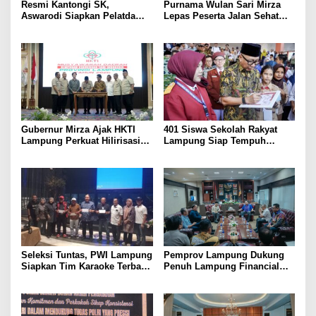
Resmi Kantongi SK,
Purnama Wulan Sari Mirza
Aswarodi Siapkan Pelatda
Lepas Peserta Jalan Sehat
Bulutangkis PWI Lampung
Lansia, Ajak Wujudkan
Menuju Porwanas 2027
Lansia Sehat dan Bahagia
Gubernur Mirza Ajak HKTI
401 Siswa Sekolah Rakyat
Lampung Perkuat Hilirisasi
Lampung Siap Tempuh
Pertanian Untuk
Tahun Ajaran Baru, Gubernur
Kesejahteraan Petani
Dorong Lahirnya Generasi
Emas
Seleksi Tuntas, PWI Lampung
Pemprov Lampung Dukung
Siapkan Tim Karaoke Terbaik
Penuh Lampung Financial
untuk Porwanas 2027
Festival, Perkuat Literasi
Keuangan Generasi Muda