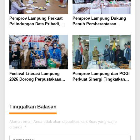
Pemprov Lampung Perkuat
Pemprov Lampung Dukung
Pelindungan Data Pribadi,
Penuh Pemberantasan
Tingkatkan Literasi
Narkotika, Perkuat Sinergi
Keamanan Siber Aparatur
Jaga Keamanan Lampung
Festival Literasi Lampung
Pemprov Lampung dan POGI
2026 Dorong Perpustakaan
Perkuat Sinergi Tingkatkan
Jadi Ruang Edukasi dan
Kesehatan Ibu dan Anak
Rekreasi Keluarga
Tinggalkan Balasan
Alamat email Anda tidak akan dipublikasikan.
Ruas yang wajib
ditandai
*