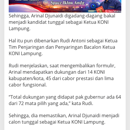
l
K
e
Sehingga, Arinal Djunaidi digadang-dagang bakal
t
u
menjadi kandidat tunggal sebagai Ketua KONI
a
Lampung.
K
O
Hal itu pun dibenarkan Rudi Antoni sebagai Ketua
N
Tim Penjaringan dan Penyaringan Bacalon Ketua
I
L
KONI Lampung.
a
m
Rudi menjelaskan, saat mengembalikan formulir,
p
Arinal mendapatkan dukungan dari 14 KONI
u
kabupaten/kota, 45 dari cabor prestasi dan lima
n
g
cabor fungsional.
“Total dukungan yang didapat pak gubernur ada 64
dari 72 mata pilih yang ada,” kata Rudi.
Sehingga, dia memastikan, Arinal Djunaidi menjadi
calon tunggal sebagai Ketua KONI Lampung.