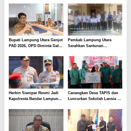
Tiga Venue Pelaksanaan
Kesehatan Makin Cepat dan
Soeratin Cup Piala Gubernur
Mudah
Lampung
Bupati Lampung Utara Genjot
Pemkab Lampung Utara
PAD 2026, OPD Diminta Gali
Serahkan Santunan
Sumber Pendapatan Baru
Kemensos kepada Keluarga
hingga Optimalkan PBB-P2
Korban Kebakaran
Herbin Sianipar Resmi Jadi
Canangkan Desa TAPIS dan
Kapolresta Bandar Lampung,
Luncurkan Sekolah Lansia di
Penindakan Korupsi Masuk
Kampung Rukti Endah, Ketua
Prioritas
TP PKK Lampung Dorong
Pembangunan SDM Dimulai
dari Desa