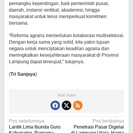
pemangku kepentingan, baik pemerintah pusat,
daerah, instansi vertikal, akademisi, hingga
masyarakat untuk terus memperkuat komitmen
bersama.
“Reforma agraria memerlukan kolaborasi multisektoral.
Dengan kerja sama yang solid, kita yakin tujuan
negara untuk menciptakan keadilan agraria dan
meningkatkan kesejahteraan masyarakat di Provinsi
Lampung dapat terwujud,” tutupnya.
(
Tri Sanjaya
)
Ikuti Kami
N
Pos sebelumnya
Pos berikutnya
Lantik Lima Ibunda Guru
Penetrasi Pasar Digelar
a
Kabupaten, Purnama
di Lampung Utara, Harga