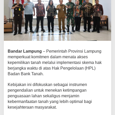
i
s
e
k
t
o
r
a
l
D
Bandar Lampung
– Pemerintah Provinsi Lampung
i
memperkuat komitmen dalam menata akses
p
kepemilikan tanah melalui implementasi skema hak
e
berjangka waktu di atas Hak Pengelolaan (HPL)
r
Badan Bank Tanah.
k
u
Kebijakan ini difokuskan sebagai instrumen
a
t
pengendalian untuk menekan ketimpangan
,
penguasaan lahan sekaligus menjamin
L
kebermanfaatan tanah yang lebih optimal bagi
a
kesejahteraan masyarakat.
m