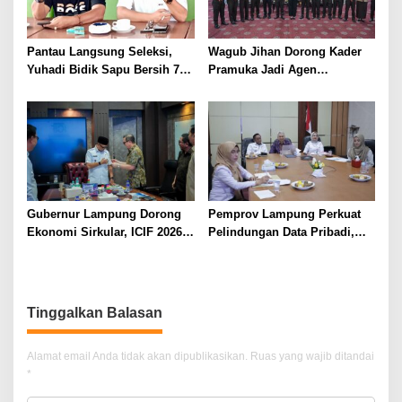
Pantau Langsung Seleksi,
Wagub Jihan Dorong Kader
Yuhadi Bidik Sapu Bersih 7
Pramuka Jadi Agen
Emas Cabor Karoke di
Perubahan Melalui KPDK
Porwanas 2027
2026
Gubernur Lampung Dorong
Pemprov Lampung Perkuat
Ekonomi Sirkular, ICIF 2026
Pelindungan Data Pribadi,
Jadi Peluang Tarik Investasi
Tingkatkan Literasi
Hijau ke Lampung
Keamanan Siber Aparatur
Tinggalkan Balasan
Alamat email Anda tidak akan dipublikasikan.
Ruas yang wajib ditandai
*