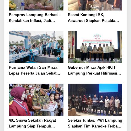
Pemprov Lampung Berhasil
Resmi Kantongi SK,
Kendalikan Inflasi, Jadi
Aswarodi Siapkan Pelatda
Provinsi dengan Inflasi
Bulutangkis PWI Lampung
Terendah di Sumatera
Menuju Porwanas 2027
Purnama Wulan Sari Mirza
Gubernur Mirza Ajak HKTI
Lepas Peserta Jalan Sehat
Lampung Perkuat Hilirisasi
Lansia, Ajak Wujudkan
Pertanian Untuk
Lansia Sehat dan Bahagia
Kesejahteraan Petani
401 Siswa Sekolah Rakyat
Seleksi Tuntas, PWI Lampung
Lampung Siap Tempuh
Siapkan Tim Karaoke Terbaik