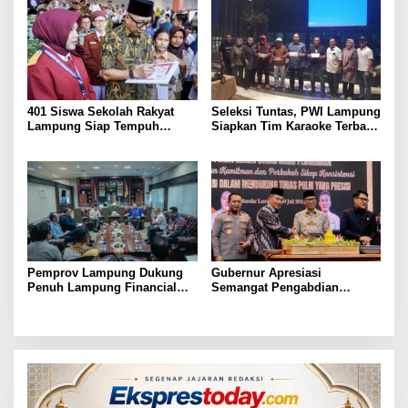
401 Siswa Sekolah Rakyat
Seleksi Tuntas, PWI Lampung
Lampung Siap Tempuh
Siapkan Tim Karaoke Terbaik
Tahun Ajaran Baru, Gubernur
untuk Porwanas 2027
Dorong Lahirnya Generasi
Emas
Pemprov Lampung Dukung
Gubernur Apresiasi
Penuh Lampung Financial
Semangat Pengabdian
Festival, Perkuat Literasi
Purnawirawan Polri untuk
Keuangan Generasi Muda
Menjaga Stabilitas Lampung