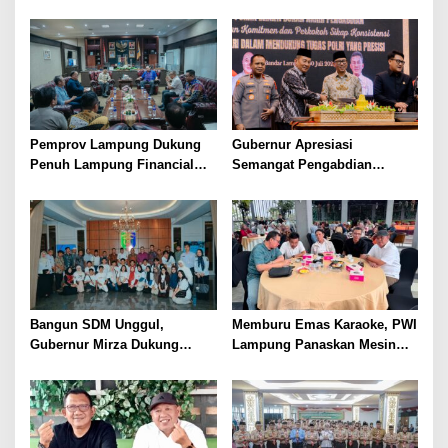
Tahun Ajaran Baru, Gubernur
untuk Porwanas 2027
Dorong Lahirnya Generasi
Emas
Pemprov Lampung Dukung
Gubernur Apresiasi
Penuh Lampung Financial
Semangat Pengabdian
Festival, Perkuat Literasi
Purnawirawan Polri untuk
Keuangan Generasi Muda
Menjaga Stabilitas Lampung
Bangun SDM Unggul,
Memburu Emas Karaoke, PWI
Gubernur Mirza Dukung
Lampung Panaskan Mesin
Pelatihan Bahasa Jerman
Menuju Porwanas 2026
bagi Generasi Muda
Lampung