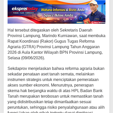
p
u
n
g
W
u
Hal tersebut ditegaskan oleh Sekretaris Daerah
j
Provinsi Lampung, Marindo Kurniawan, saat membuka
u
d
Rapat Koordinasi (Rakor) Gugus Tugas Reforma
k
Agraria (GTRA) Provinsi Lampung Tahun Anggaran
a
2026 di Aula Kantor Wilayah BPN Provinsi Lampung,
n
Selasa (09/06/2026).
R
e
Sekdaprov menjelaskan bahwa reforma agraria bukan
f
sekadar penataan aset tanah semata, melainkan
o
instrumen strategis untuk menciptakan pemerataan
r
akses sumber ekonomi. Menurutnya, penerapan
m
skema hak berjangka waktu di atas HPL Badan Bank
a
Tanah merupakan terobosan untuk memastikan tanah
A
g
yang didistribusikan tetap dimanfaatkan sesuai
r
peruntukan, sehingga risiko penyalahgunaan atau alih
a
fungsi lahan oleh pihak tertentu dapat dimitigasi.