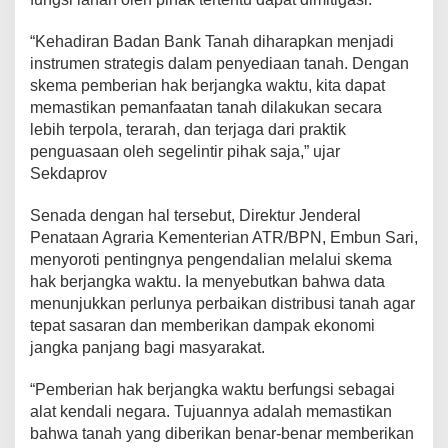
r
i
“Kehadiran Badan Bank Tanah diharapkan menjadi
a
instrumen strategis dalam penyediaan tanah. Dengan
u
skema pemberian hak berjangka waktu, kita dapat
n
memastikan pemanfaatan tanah dilakukan secara
t
lebih terpola, terarah, dan terjaga dari praktik
u
penguasaan oleh segelintir pihak saja,” ujar
k
Sekdaprov
K
e
s
Senada dengan hal tersebut, Direktur Jenderal
e
Penataan Agraria Kementerian ATR/BPN, Embun Sari,
j
menyoroti pentingnya pengendalian melalui skema
a
hak berjangka waktu. Ia menyebutkan bahwa data
h
menunjukkan perlunya perbaikan distribusi tanah agar
t
tepat sasaran dan memberikan dampak ekonomi
e
jangka panjang bagi masyarakat.
r
a
“Pemberian hak berjangka waktu berfungsi sebagai
a
alat kendali negara. Tujuannya adalah memastikan
n
bahwa tanah yang diberikan benar-benar memberikan
R