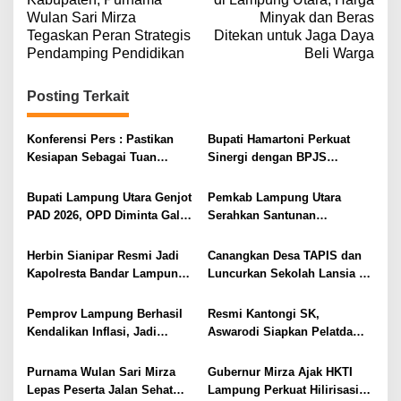
v
Wulan Sari Mirza
Minyak dan Beras
Tegaskan Peran Strategis
Ditekan untuk Jaga Daya
i
Pendamping Pendidikan
Beli Warga
g
a
Posting Terkait
s
i
Konferensi Pers : Pastikan
Bupati Hamartoni Perkuat
Kesiapan Sebagai Tuan
Sinergi dengan BPJS
p
Rumah, Mesuji Tempatkan
Kesehatan, Dorong Layanan
o
Tiga Venue Pelaksanaan
Kesehatan Makin Cepat dan
Bupati Lampung Utara Genjot
Pemkab Lampung Utara
Soeratin Cup Piala Gubernur
Mudah
s
PAD 2026, OPD Diminta Gali
Serahkan Santunan
Lampung
Sumber Pendapatan Baru
Kemensos kepada Keluarga
hingga Optimalkan PBB-P2
Korban Kebakaran
Herbin Sianipar Resmi Jadi
Canangkan Desa TAPIS dan
Kapolresta Bandar Lampung,
Luncurkan Sekolah Lansia di
Penindakan Korupsi Masuk
Kampung Rukti Endah, Ketua
Prioritas
TP PKK Lampung Dorong
Pemprov Lampung Berhasil
Resmi Kantongi SK,
Pembangunan SDM Dimulai
Kendalikan Inflasi, Jadi
Aswarodi Siapkan Pelatda
dari Desa
Provinsi dengan Inflasi
Bulutangkis PWI Lampung
Terendah di Sumatera
Menuju Porwanas 2027
Purnama Wulan Sari Mirza
Gubernur Mirza Ajak HKTI
Lepas Peserta Jalan Sehat
Lampung Perkuat Hilirisasi