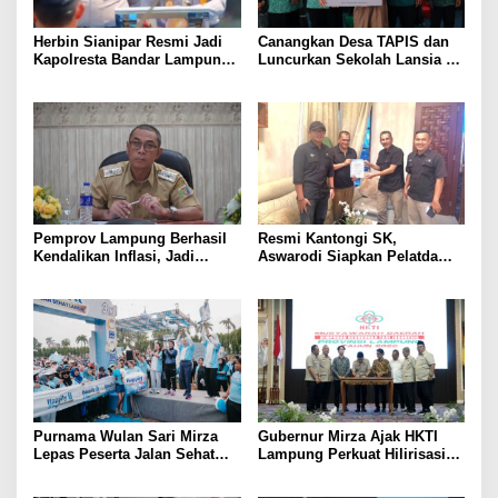
Herbin Sianipar Resmi Jadi
Canangkan Desa TAPIS dan
Kapolresta Bandar Lampung,
Luncurkan Sekolah Lansia di
Penindakan Korupsi Masuk
Kampung Rukti Endah, Ketua
Prioritas
TP PKK Lampung Dorong
Pembangunan SDM Dimulai
dari Desa
Pemprov Lampung Berhasil
Resmi Kantongi SK,
Kendalikan Inflasi, Jadi
Aswarodi Siapkan Pelatda
Provinsi dengan Inflasi
Bulutangkis PWI Lampung
Terendah di Sumatera
Menuju Porwanas 2027
Purnama Wulan Sari Mirza
Gubernur Mirza Ajak HKTI
Lepas Peserta Jalan Sehat
Lampung Perkuat Hilirisasi
Lansia, Ajak Wujudkan
Pertanian Untuk
Lansia Sehat dan Bahagia
Kesejahteraan Petani