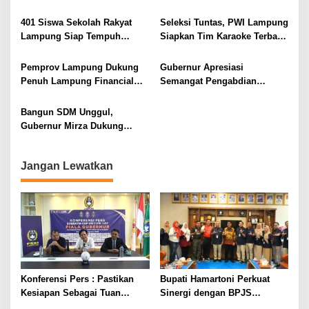
Lansia, Ajak Wujudkan
Pertanian Untuk
Lansia Sehat dan Bahagia
Kesejahteraan Petani
401 Siswa Sekolah Rakyat
Seleksi Tuntas, PWI Lampung
Lampung Siap Tempuh
Siapkan Tim Karaoke Terbaik
Tahun Ajaran Baru, Gubernur
untuk Porwanas 2027
Dorong Lahirnya Generasi
Pemprov Lampung Dukung
Gubernur Apresiasi
Emas
Penuh Lampung Financial
Semangat Pengabdian
Festival, Perkuat Literasi
Purnawirawan Polri untuk
Keuangan Generasi Muda
Menjaga Stabilitas Lampung
Bangun SDM Unggul,
Gubernur Mirza Dukung
Pelatihan Bahasa Jerman
bagi Generasi Muda
Jangan Lewatkan
Lampung
Konferensi Pers : Pastikan
Bupati Hamartoni Perkuat
Kesiapan Sebagai Tuan
Sinergi dengan BPJS
Rumah, Mesuji Tempatkan
Kesehatan, Dorong Layanan