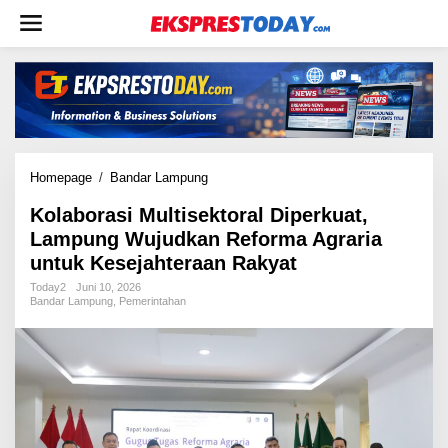
L
e
w
a
t
i
k
e
k
Homepage
/
Bandar Lampung
K
o
o
n
Kolaborasi Multisektoral Diperkuat,
l
t
Lampung Wujudkan Reforma Agraria
a
e
b
untuk Kesejahteraan Rakyat
n
o
Today2
Juni 10, 2026
r
Bandar Lampung
,
Pemerintahan
a
s
i
M
u
l
t