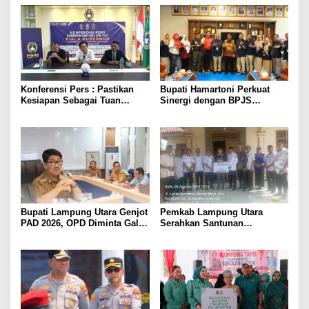
Konferensi Pers : Pastikan
Bupati Hamartoni Perkuat
Kesiapan Sebagai Tuan
Sinergi dengan BPJS
Rumah, Mesuji Tempatkan
Kesehatan, Dorong Layanan
Tiga Venue Pelaksanaan
Kesehatan Makin Cepat dan
Soeratin Cup Piala Gubernur
Mudah
Lampung
Bupati Lampung Utara Genjot
Pemkab Lampung Utara
PAD 2026, OPD Diminta Gali
Serahkan Santunan
Sumber Pendapatan Baru
Kemensos kepada Keluarga
hingga Optimalkan PBB-P2
Korban Kebakaran