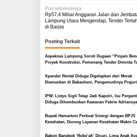
N
Pos sebelumnya
Rp57,4 Miliar Anggaran Jalan dan Jembat
a
Lampung Utara Mengendap, Tender Terta
v
di Barjas
i
Posting Terkait
g
a
Aspeknas Lampung Soroti Dugaan “Pinjam Ben
s
Proyek Konstruksi, Pemenang Tender Diminta T
i
Sekadar Lolos Administrasi
p
Xpander Rental Diduga Digelapkan dari Merak
Diamankan di Bakauheni, Pengemudinya Prajuri
o
AL
s
IPW: Listyo Sigit Tetap Jadi Kapolri, Isu Pergant
Diduga Dihembuskan Kawanan Febrie Adriansy
Bupati Hamartoni Perkuat Sinergi dengan BPJS
Kesehatan, Dorong Layanan Kesehatan Makin C
dan Mudah
Babon Bangkok ‘Robe’ah’ Dicuri, Lima Anak A