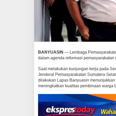
n
g
u
a
t
a
n
K
e
a
BANYUASIN
— Lembaga Pemasyarakatan 
m
dalam agenda reformasi pemasyarakatan d
a
n
Saat melakukan kunjungan kerja pada Seni
a
Jenderal Pemasyarakatan Sumatera Selata
n
dilakukan Lapas Banyuasin menunjukkan
,
meningkatkan kualitas pembinaan warga 
K
a
k
a
n
w