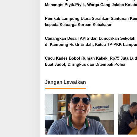
Menangis Piyik-Piyik, Warga Gang Jalaba Kota
Heboh
Pemkab Lampung Utara Serahkan Santunan Ke
kepada Keluarga Korban Kebakaran
Canangkan Desa TAPIS dan Luncurkan Sekolah 
di Kampung Rukti Endah, Ketua TP PKK Lampu
Dorong Pembangunan SDM Dimulai dari Desa
Cucu Kades Bobol Rumah Kakek, Rp75 Juta Lud
buat Judol, Diringkus dan Ditembak Polisi
Jangan Lewatkan