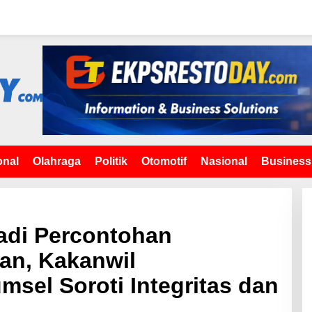
onal
Olahraga
Politik
Otomotif
Nasional
Business
adi Percontohan
an, Kakanwil
sel Soroti Integritas dan