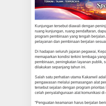
i
l
P
e
m
Kunjungan tersebut diawali dengan peninja
a
s
ruang kunjungan, ruang pendaftaran, dapur
y
program pembinaan yang tengah berjalan. 
a
pelayanan dan pembinaan berjalan sesuai
r
a
Di hadapan seluruh jajaran pegawai, Kepal
k
memaparkan kondisi terkini lembaga yang
a
pembinaan, peningkatan layanan publik, 
t
dilakukan sepanjang tahun ini.
a
n
Salah satu perhatian utama Kakanwil ad
S
pengawasan melalui pemasangan alat pena
u
tersebut sejalan dengan program priorita
m
s
celah penyalahgunaan alat komunikasi di 
e
l
“Penguatan keamanan harus berjalan beri