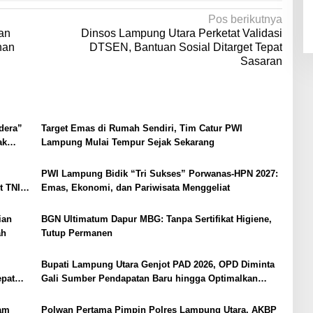
Pos berikutnya
an
Dinsos Lampung Utara Perketat Validasi
han
DTSEN, Bantuan Sosial Ditarget Tepat
Sasaran
dera”
Target Emas di Rumah Sendiri, Tim Catur PWI
ak
Lampung Mulai Tempur Sejak Sekarang
PWI Lampung Bidik “Tri Sukses” Porwanas-HPN 2027:
t TNI
Emas, Ekonomi, dan Pariwisata Menggeliat
ian
BGN Ultimatum Dapur MBG: Tanpa Sertifikat Higiene,
ah
Tutup Permanen
Bupati Lampung Utara Genjot PAD 2026, OPD Diminta
epat
Gali Sumber Pendapatan Baru hingga Optimalkan
PBB-P2
yam
Polwan Pertama Pimpin Polres Lampung Utara, AKBP