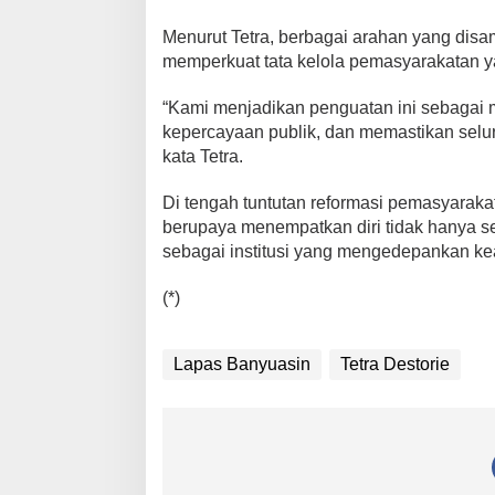
y
Menurut Tetra, berbagai arahan yang di
a
n
memperkuat tata kelola pemasyarakatan ya
a
n
“Kami menjadikan penguatan ini sebagai m
G
kepercayaan publik, dan memastikan selur
r
kata Tetra.
a
t
Di tengah tuntutan reformasi pemasyaraka
i
berupaya menempatkan diri tidak hanya s
s
sebagai institusi yang mengedepankan kea
(*)
Lapas Banyuasin
Tetra Destorie