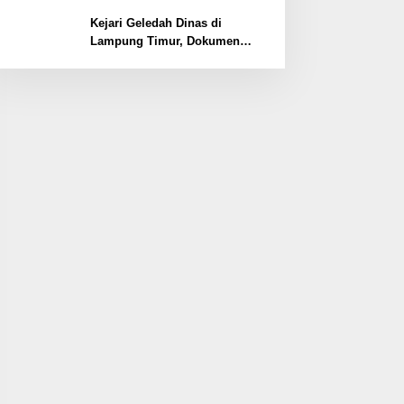
Lemahnya Pengamanan
Kawasan
Kejari Geledah Dinas di
Lampung Timur, Dokumen
Proyek Jalan Rp24 Miliar
Diangkut Penyidik