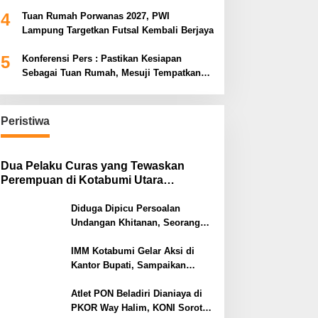
Pariwisata Menggeliat
4
Tuan Rumah Porwanas 2027, PWI
Lampung Targetkan Futsal Kembali Berjaya
5
Konferensi Pers : Pastikan Kesiapan
Sebagai Tuan Rumah, Mesuji Tempatkan
Tiga Venue Pelaksanaan Soeratin Cup
Piala Gubernur Lampung
Peristiwa
Dua Pelaku Curas yang Tewaskan
Perempuan di Kotabumi Utara
Ditangkap, Polisi Ungkap Motif
Ekonomi
Diduga Dipicu Persoalan
Undangan Khitanan, Seorang
Warga Lampung Timur Tewas
Tertembak
IMM Kotabumi Gelar Aksi di
Kantor Bupati, Sampaikan
Sembilan Tuntutan untuk
Pemkab Lampung Utara
Atlet PON Beladiri Dianiaya di
PKOR Way Halim, KONI Soroti