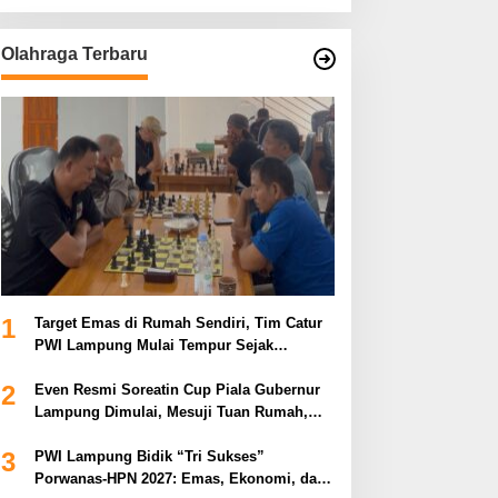
Olahraga Terbaru
1
Target Emas di Rumah Sendiri, Tim Catur
PWI Lampung Mulai Tempur Sejak
Sekarang
2
Even Resmi Soreatin Cup Piala Gubernur
Lampung Dimulai, Mesuji Tuan Rumah,
Catatkan Sejarah Baru Kebangkitan
3
Olahraga Di Bumi Ragab Begawe Caram
PWI Lampung Bidik “Tri Sukses”
Porwanas-HPN 2027: Emas, Ekonomi, dan