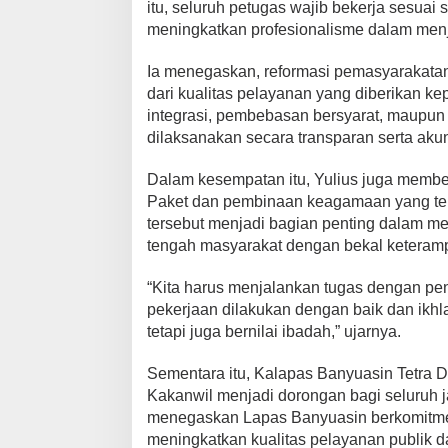
S
itu, seluruh petugas wajib bekerja sesuai 
o
meningkatkan profesionalisme dalam menja
r
o
Ia menegaskan, reformasi pemasyarakatan 
t
dari kualitas pelayanan yang diberikan k
i
integrasi, pembebasan bersyarat, maupun 
I
dilaksanakan secara transparan serta akun
n
t
Dalam kesempatan itu, Yulius juga member
e
Paket dan pembinaan keagamaan yang ter
g
r
tersebut menjadi bagian penting dalam 
i
tengah masyarakat dengan bekal keterampila
t
a
“Kita harus menjalankan tugas dengan p
s
pekerjaan dilakukan dengan baik dan ikhl
d
tetapi juga bernilai ibadah,” ujarnya.
a
n
Sementara itu, Kalapas Banyuasin Tetra 
P
Kakanwil menjadi dorongan bagi seluruh 
e
menegaskan Lapas Banyuasin berkomitmen
l
meningkatkan kualitas pelayanan publik 
a