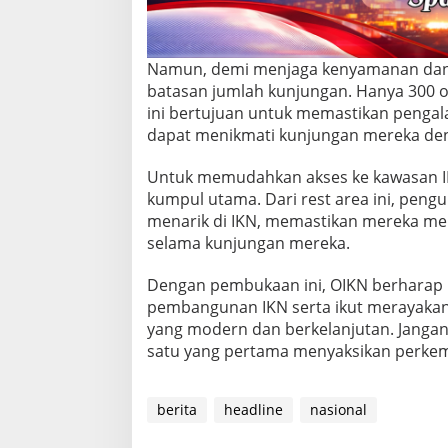
u
K
o
t
Namun, demi menjaga kenyamanan da
a
batasan jumlah kunjungan. Hanya 300 o
N
ini bertujuan untuk memastikan pengal
u
dapat menikmati kunjungan mereka deng
s
a
n
Untuk memudahkan akses ke kawasan IKN
t
kumpul utama. Dari rest area ini, pen
a
menarik di IKN, memastikan mereka me
r
selama kunjungan mereka.
a
(
I
Dengan pembukaan ini, OIKN berharap
K
pembangunan IKN serta ikut merayakan 
N
yang modern dan berkelanjutan. Jangan
)
satu yang pertama menyaksikan perkem
M
u
l
a
berita
headline
nasional
i
1