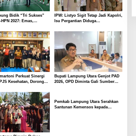
ung Bidik “Tri Sukses”
IPW: Listyo Sigit Tetap Jadi Kapolri,
-HPN 2027: Emas,
Isu Pergantian Diduga
dan Pariwisata
Dihembuskan Kawanan Febrie
at
Adriansyah
martoni Perkuat Sinergi
Bupati Lampung Utara Genjot PAD
PJS Kesehatan, Dorong
2026, OPD Diminta Gali Sumber
Kesehatan Makin Cepat
Pendapatan Baru hingga
ah
Optimalkan PBB-P2
Pemkab Lampung Utara Serahkan
Santunan Kemensos kepada
Keluarga Korban Kebakaran