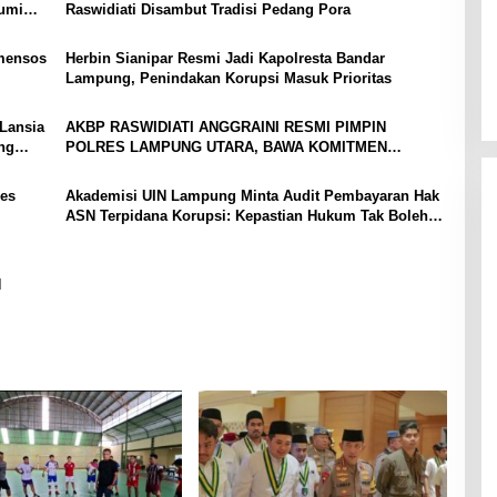
bumi
Raswidiati Disambut Tradisi Pedang Pora
mensos
Herbin Sianipar Resmi Jadi Kapolresta Bandar
Lampung, Penindakan Korupsi Masuk Prioritas
Lansia
AKBP RASWIDIATI ANGGRAINI RESMI PIMPIN
ng
POLRES LAMPUNG UTARA, BAWA KOMITMEN
PERKUAT KAMTIBMAS DAN PELAYANAN PRESISI
es
Akademisi UIN Lampung Minta Audit Pembayaran Hak
ASN Terpidana Korupsi: Kepastian Hukum Tak Boleh
Berlarut
N