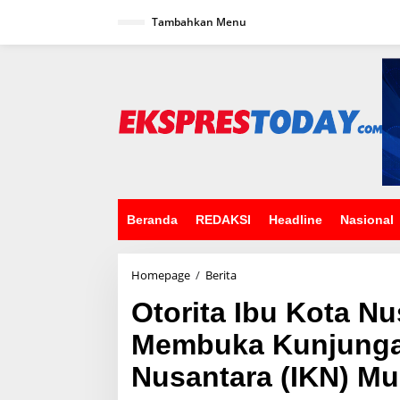
L
Tambahkan Menu
e
w
a
t
i
k
e
k
o
n
t
e
n
Beranda
REDAKSI
Headline
Nasional
Homepage
/
Berita
O
t
Otorita Ibu Kota N
o
r
Membuka Kunjunga
i
t
Nusantara (IKN) Mu
a
I