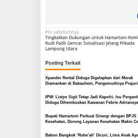
6
S
e
p
t
e
N
Pos sebelumnya
m
Tingkatkan Dukungan untuk Hamartoni-Roml
a
b
Rudi Padli Gencar Sosialisasi Jelang Pilkada
e
Lampung Utara
v
r
i
2
Posting Terkait
0
g
2
a
4
Xpander Rental Diduga Digelapkan dari Merak
s
Diamankan di Bakauheni, Pengemudinya Prajuri
AL
i
IPW: Listyo Sigit Tetap Jadi Kapolri, Isu Pergant
p
Diduga Dihembuskan Kawanan Febrie Adriansy
o
Bupati Hamartoni Perkuat Sinergi dengan BPJS
s
Kesehatan, Dorong Layanan Kesehatan Makin C
dan Mudah
Babon Bangkok ‘Robe’ah’ Dicuri, Lima Anak A