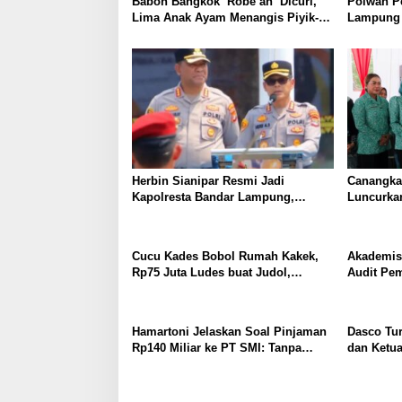
Babon Bangkok ‘Robe’ah’ Dicuri,
Polwan P
Lima Anak Ayam Menangis Piyik-
Lampung 
Piyik, Warga Gang Jalaba Kotabumi
Disambut 
Heboh
Herbin Sianipar Resmi Jadi
Canangka
Kapolresta Bandar Lampung,
Luncurkan
Penindakan Korupsi Masuk
Kampung 
Prioritas
PKK Lam
Pembangu
Cucu Kades Bobol Rumah Kakek,
Akademis
Desa
Rp75 Juta Ludes buat Judol,
Audit Pe
Diringkus dan Ditembak Polisi
Terpidana
Hukum Tak
Hamartoni Jelaskan Soal Pinjaman
Dasco Tu
Rp140 Miliar ke PT SMI: Tanpa
dan Ketu
Terobosan, Perbaikan Jalan Butuh
Semeja, I
Waktu Bertahun-tahun
Wartawan