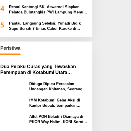
Tiga Venue Pelaksanaan Soeratin Cup
4
Piala Gubernur Lampung
Resmi Kantongi SK, Aswarodi Siapkan
Pelatda Bulutangkis PWI Lampung Menuju
Porwanas 2027
5
Pantau Langsung Seleksi, Yuhadi Bidik
Sapu Bersih 7 Emas Cabor Karoke di
Porwanas 2027
Peristiwa
Dua Pelaku Curas yang Tewaskan
Perempuan di Kotabumi Utara
Ditangkap, Polisi Ungkap Motif
Ekonomi
Diduga Dipicu Persoalan
Undangan Khitanan, Seorang
Warga Lampung Timur Tewas
Tertembak
IMM Kotabumi Gelar Aksi di
Kantor Bupati, Sampaikan
Sembilan Tuntutan untuk
Pemkab Lampung Utara
Atlet PON Beladiri Dianiaya di
PKOR Way Halim, KONI Soroti
Lemahnya Pengamanan