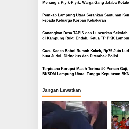
Menangis Piyik-Piyik, Warga Gang Jalaba Kota
Heboh
Pemkab Lampung Utara Serahkan Santunan Ke
kepada Keluarga Korban Kebakaran
Canangkan Desa TAPIS dan Luncurkan Sekolah 
di Kampung Rukti Endah, Ketua TP PKK Lampu
Dorong Pembangunan SDM Dimulai dari Desa
Cucu Kades Bobol Rumah Kakek, Rp75 Juta Lud
buat Judol, Diringkus dan Ditembak Polisi
Terpidana Korupsi Masih Terima 50 Persen Gaji,
BKSDM Lampung Utara; Tunggu Keputusan BK
Jangan Lewatkan