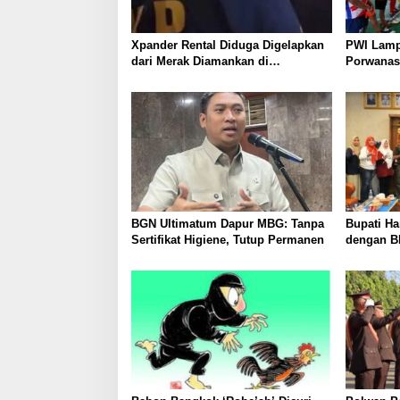
Xpander Rental Diduga Digelapkan
PWI Lamp
dari Merak Diamankan di
Porwanas
Bakauheni, Pengemudinya Prajurit
Ekonomi, 
TNI AL
Menggeli
BGN Ultimatum Dapur MBG: Tanpa
Bupati Ha
Sertifikat Higiene, Tutup Permanen
dengan B
Layanan 
dan Mud