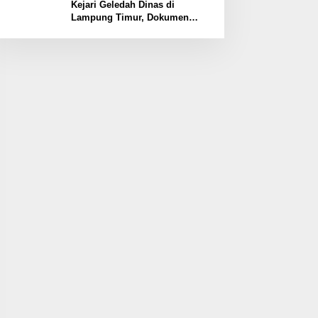
Kawasan
Kejari Geledah Dinas di
Lampung Timur, Dokumen
Proyek Jalan Rp24 Miliar
Diangkut Penyidik