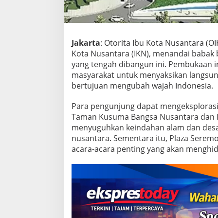
i
M
e
m
b
Jakarta
: Otorita Ibu Kota Nusantara 
u
Kota Nusantara (IKN), menandai babak
k
yang tengah dibangun ini. Pembukaan 
a
K
masyarakat untuk menyaksikan langsu
u
bertujuan mengubah wajah Indonesia.
n
j
Para pengunjung dapat mengeksplorasi 
u
Taman Kusuma Bangsa Nusantara dan 
n
g
menyuguhkan keindahan alam dan desa
a
nusantara. Sementara itu, Plaza Seremo
n
acara-acara penting yang akan mengh
U
m
u
m
k
e
I
b