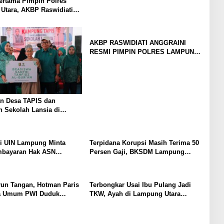
ertama Pimpin Polres
Utara, AKBP Raswidiati
Tradisi Pedang Pora
AKBP RASWIDIATI ANGGRAINI
RESMI PIMPIN POLRES LAMPUNG
UTARA, BAWA KOMITMEN
PERKUAT KAMTIBMAS DAN
PELAYANAN PRESISI
n Desa TAPIS dan
 Sekolah Lansia di
Rukti Endah, Ketua TP
pung Dorong
nan SDM Dimulai dari
i UIN Lampung Minta
Terpidana Korupsi Masih Terima 50
mbayaran Hak ASN
Persen Gaji, BKSDM Lampung
 Korupsi: Kepastian
Utara; Tunggu Keputusan BKN
 Boleh Berlarut
run Tangan, Hotman Paris
Terbongkar Usai Ibu Pulang Jadi
a Umum PWI Duduk
TKW, Ayah di Lampung Utara
syarat Damai Polemik
Diduga Cabuli Anak Kandung
?
Selama Empat Tahun, Nyaris
Diamuk Massa