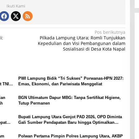
Ikuti Kami
Pos berikutnya
i:
Pilkada Lampung Utara; Romli Tunjukkan
Kepedulian dan Visi Pembangunan dalam
Sosialisasi di Desa Kota Napal
PWI Lampung Bidik “Tri Sukses” Porwanas-HPN 2027:
t TNI
Emas, Ekonomi, dan Pariwisata Menggeliat
ian
BGN Ultimatum Dapur MBG: Tanpa Sertifikat Higiene,
ah
Tutup Permanen
Bupati Lampung Utara Genjot PAD 2026, OPD Diminta
epat
Gali Sumber Pendapatan Baru hingga Optimalkan
PBB-P2
yam
Polwan Pertama Pimpin Polres Lampung Utara, AKBP