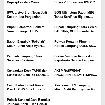
Digelapkan dari Merak
Sukses” Porwanas-HPN 2027:
i
Diamankan di Bakauheni,
Emas, Ekonomi, dan
Pengemudinya Prajurit TNI
Pariwisata Menggeliat
p
IPW: Listyo Sigit Tetap Jadi
BGN Ultimatum Dapur MBG:
AL
Kapolri, Isu Pergantian
Tanpa Sertifikat Higiene,
o
Diduga Dihembuskan
Tutup Permanen
s
Kawanan Febrie Adriansyah
Bupati Hamartoni Perkuat
Bupati Lampung Utara Genjot
Sinergi dengan BPJS
PAD 2026, OPD Diminta Gali
Kesehatan, Dorong Layanan
Sumber Pendapatan Baru
Kesehatan Makin Cepat dan
hingga Optimalkan PBB-P2
Babon Bangkok ‘Robe’ah’
Polwan Pertama Pimpin
Mudah
Dicuri, Lima Anak Ayam
Polres Lampung Utara, AKBP
Menangis Piyik-Piyik, Warga
Raswidiati Disambut Tradisi
Gang Jalaba Kotabumi Heboh
Pedang Pora
Pemkab Lampung Utara
Herbin Sianipar Resmi Jadi
Serahkan Santunan
Kapolresta Bandar Lampung,
Kemensos kepada Keluarga
Penindakan Korupsi Masuk
Korban Kebakaran
Prioritas
Canangkan Desa TAPIS dan
AKBP RASWIDIATI
Luncurkan Sekolah Lansia di
ANGGRAINI RESMI PIMPIN
Kampung Rukti Endah, Ketua
POLRES LAMPUNG UTARA,
TP PKK Lampung Dorong
BAWA KOMITMEN PERKUAT
Cucu Kades Bobol Rumah
Akademisi UIN Lampung
Pembangunan SDM Dimulai
KAMTIBMAS DAN
Kakek, Rp75 Juta Ludes buat
Minta Audit Pembayaran Hak
dari Desa
PELAYANAN PRESISI
Judol, Diringkus dan
ASN Terpidana Korupsi:
Ditembak Polisi
Kepastian Hukum Tak Boleh
Polsek Sungkai Jaya Bongkar
Berlarut
Jaringan Sabu, Tiga Pelaku