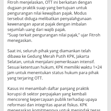
n
Fitroh menjelaskan, OTT ini berkaitan dengan
g
dugaan praktik suap yang bertujuan untuk
u
pengurangan nilai kewajiban pajak. Modus
r
tersebut diduga melibatkan penyalahgunaan
a
n
kewenangan aparat pajak dengan imbalan
g
sejumlah uang dari wajib pajak.
a
“Suap terkait pengurangan nilai pajak,” ujar Fitroh
n
menegaskan.
P
a
j
Saat ini, seluruh pihak yang diamankan telah
a
dibawa ke Gedung Merah Putih KPK, Jakarta
k
Selatan, untuk menjalani pemeriksaan intensif.
Sesuai ketentuan hukum, KPK memiliki waktu 1×24
jam untuk menentukan status hukum para pihak
yang terjaring OTT.
Kasus ini menambah daftar panjang praktik
korupsi di sektor perpajakan yang kembali
mencoreng kepercayaan publik terhadap upaya
reformasi dan integritas aparat fiskus. KPK
menegaskan komitmennya untuk menindak tegas