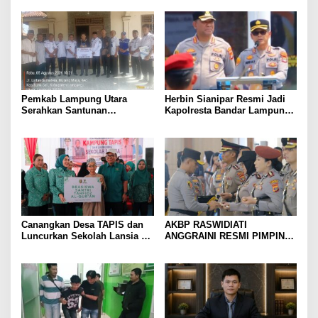
Gang Jalaba Kotabumi Heboh
Pedang Pora
Pemkab Lampung Utara
Herbin Sianipar Resmi Jadi
Serahkan Santunan
Kapolresta Bandar Lampung,
Kemensos kepada Keluarga
Penindakan Korupsi Masuk
Korban Kebakaran
Prioritas
Canangkan Desa TAPIS dan
AKBP RASWIDIATI
Luncurkan Sekolah Lansia di
ANGGRAINI RESMI PIMPIN
Kampung Rukti Endah, Ketua
POLRES LAMPUNG UTARA,
TP PKK Lampung Dorong
BAWA KOMITMEN PERKUAT
Pembangunan SDM Dimulai
KAMTIBMAS DAN
dari Desa
PELAYANAN PRESISI