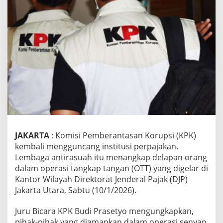
j
a
k
J
a
k
u
t
,
D
e
l
a
p
a
JAKARTA
: Komisi Pemberantasan Korupsi (KPK)
n
kembali mengguncang institusi perpajakan.
O
Lembaga antirasuah itu menangkap delapan orang
r
dalam operasi tangkap tangan (OTT) yang digelar di
a
Kantor Wilayah Direktorat Jenderal Pajak (DJP)
n
g
Jakarta Utara, Sabtu (10/1/2026).
D
i
Juru Bicara KPK Budi Prasetyo mengungkapkan,
a
pihak-pihak yang diamankan dalam operasi senyap