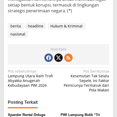
setiap bentuk korupsi, termasuk di lingkungan
strategis penerimaan negara. (*)
berita
headline
Hukum & Kriminal
nasional
Ikuti Kami
N
Pos sebelumnya
Pos berikutnya
Lampung Utara Raih Trofi
Kesemutan Tak Selalu
a
Abyakta Anugerah
Sepele, Ini Faktor
Kebudayaan PWI 2026
Pemicunya Termasuk dari
v
Pola Makan
i
g
Posting Terkait
a
s
Xpander Rental Diduga
PWI Lampung Bidik “Tri