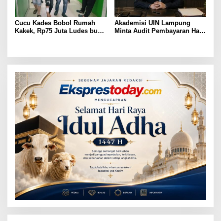
Cucu Kades Bobol Rumah
Akademisi UIN Lampung
Kakek, Rp75 Juta Ludes buat
Minta Audit Pembayaran Hak
Judol, Diringkus dan
ASN Terpidana Korupsi:
Ditembak Polisi
Kepastian Hukum Tak Boleh
Berlarut