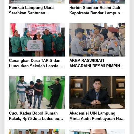
Pemkab Lampung Utara
Herbin Sianipar Resmi Jadi
Serahkan Santunan
Kapolresta Bandar Lampung,
Kemensos kepada Keluarga
Penindakan Korupsi Masuk
Korban Kebakaran
Prioritas
Canangkan Desa TAPIS dan
AKBP RASWIDIATI
Luncurkan Sekolah Lansia di
ANGGRAINI RESMI PIMPIN
Kampung Rukti Endah, Ketua
POLRES LAMPUNG UTARA,
TP PKK Lampung Dorong
BAWA KOMITMEN PERKUAT
Pembangunan SDM Dimulai
KAMTIBMAS DAN
dari Desa
PELAYANAN PRESISI
Cucu Kades Bobol Rumah
Akademisi UIN Lampung
Kakek, Rp75 Juta Ludes buat
Minta Audit Pembayaran Hak
Judol, Diringkus dan
ASN Terpidana Korupsi:
Ditembak Polisi
Kepastian Hukum Tak Boleh