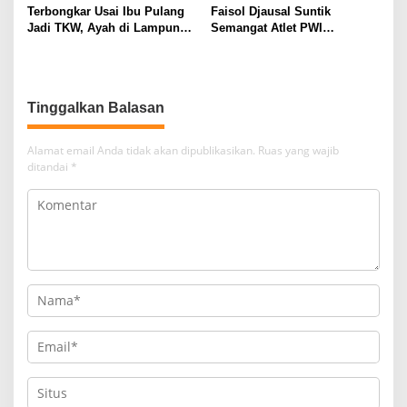
Terbongkar Usai Ibu Pulang
Faisol Djausal Suntik
Jadi TKW, Ayah di Lampung
Semangat Atlet PWI
Utara Diduga Cabuli Anak
Lampung, Optimistis Tenis
Kandung Selama Empat
Meja Porwanas Bidik Prestasi
Tahun, Nyaris Diamuk Massa
Nasional
Tinggalkan Balasan
Alamat email Anda tidak akan dipublikasikan.
Ruas yang wajib
ditandai
*