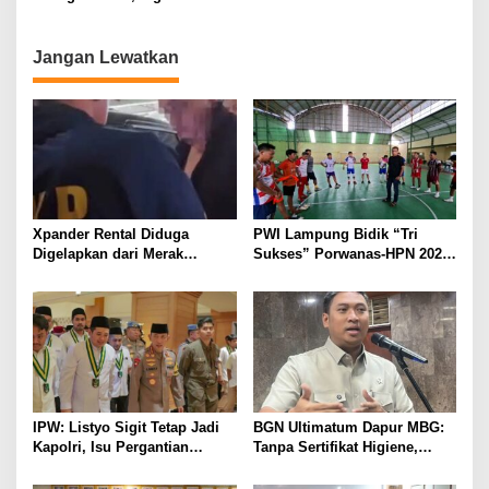
Dibekuk
Jangan Lewatkan
Xpander Rental Diduga
PWI Lampung Bidik “Tri
Digelapkan dari Merak
Sukses” Porwanas-HPN 2027:
Diamankan di Bakauheni,
Emas, Ekonomi, dan
Pengemudinya Prajurit TNI
Pariwisata Menggeliat
AL
IPW: Listyo Sigit Tetap Jadi
BGN Ultimatum Dapur MBG:
Kapolri, Isu Pergantian
Tanpa Sertifikat Higiene,
Diduga Dihembuskan
Tutup Permanen
Kawanan Febrie Adriansyah