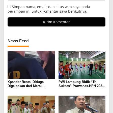
Simpan nama, email, dan situs web saya pada
peramban ini untuk komentar saya berikutnya.
News Feed
Xpander Rental Diduga
PWI Lampung Bidik “Tri
Digelapkan dari Merak
Sukses” Porwanas-HPN 2027:
Diamankan di Bakauheni,
Emas, Ekonomi, dan
Pengemudinya Prajurit TNI
Pariwisata Menggeliat
AL