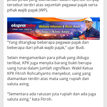
m
tersebut terdiri atas sejumlah pegawai pajak serta
a
n
pihak wajib pajak (WP).
k
a
n
T
e
r
k
“Yang ditangkap beberapa pegawai pajak dan
a
beberapa dari pihak wajib pajak,” ujar Budi.
i
t
D
Selain mengamankan para pihak yang diduga
u
terlibat, KPK juga menyita barang bukti berupa
g
uang tunai dalam jumlah signifikan. Wakil Ketua
a
KPK Fitroh Rohcahyanto menyebut, uang yang
a
n
diamankan terdiri atas mata uang rupiah dan
S
valuta asing.
u
a
“Sementara ada ratusan juta rupiah dan ada juga
p
valuta asing,” kata Fitroh.
P
e