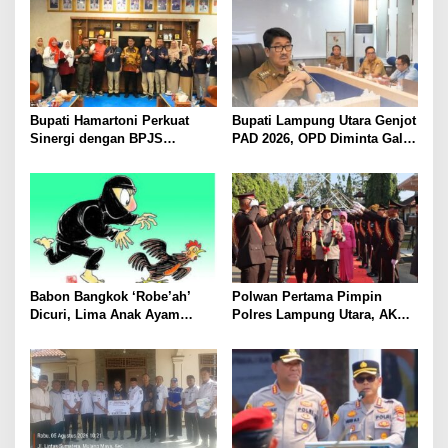
Bupati Hamartoni Perkuat
Bupati Lampung Utara Genjot
Sinergi dengan BPJS
PAD 2026, OPD Diminta Gali
Kesehatan, Dorong Layanan
Sumber Pendapatan Baru
Kesehatan Makin Cepat dan
hingga Optimalkan PBB-P2
Mudah
Babon Bangkok ‘Robe’ah’
Polwan Pertama Pimpin
Dicuri, Lima Anak Ayam
Polres Lampung Utara, AKBP
Menangis Piyik-Piyik, Warga
Raswidiati Disambut Tradisi
Gang Jalaba Kotabumi Heboh
Pedang Pora