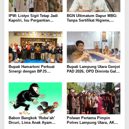
IPW: Listyo Sigit Tetap Jadi
BGN Ultimatum Dapur MBG:
Kapolri, Isu Pergantian
Tanpa Sertifikat Higiene,
Diduga Dihembuskan
Tutup Permanen
Kawanan Febrie Adriansyah
Bupati Hamartoni Perkuat
Bupati Lampung Utara Genjot
Sinergi dengan BPJS
PAD 2026, OPD Diminta Gali
Kesehatan, Dorong Layanan
Sumber Pendapatan Baru
Kesehatan Makin Cepat dan
hingga Optimalkan PBB-P2
Mudah
Babon Bangkok ‘Robe’ah’
Polwan Pertama Pimpin
Dicuri, Lima Anak Ayam
Polres Lampung Utara, AKBP
Menangis Piyik-Piyik, Warga
Raswidiati Disambut Tradisi