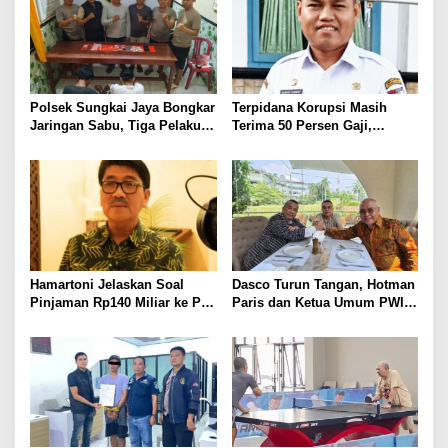
Berlarut
Polsek Sungkai Jaya Bongkar
Terpidana Korupsi Masih
Jaringan Sabu, Tiga Pelaku
Terima 50 Persen Gaji,
Dibekuk
BKSDM Lampung Utara;
Tunggu Keputusan BKN
Hamartoni Jelaskan Soal
Dasco Turun Tangan, Hotman
Pinjaman Rp140 Miliar ke PT
Paris dan Ketua Umum PWI
SMI: Tanpa Terobosan,
Duduk Semeja, Isyarat Damai
Perbaikan Jalan Butuh Waktu
Polemik Wartawan?
Bertahun-tahun