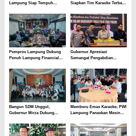
Lampung Siap Tempuh
Siapkan Tim Karaoke Terbaik
Tahun Ajaran Baru, Gubernur
untuk Porwanas 2027
Dorong Lahirnya Generasi
Emas
Pemprov Lampung Dukung
Gubernur Apresiasi
Penuh Lampung Financial
Semangat Pengabdian
Festival, Perkuat Literasi
Purnawirawan Polri untuk
Keuangan Generasi Muda
Menjaga Stabilitas Lampung
Bangun SDM Unggul,
Memburu Emas Karaoke, PWI
Gubernur Mirza Dukung
Lampung Panaskan Mesin
Pelatihan Bahasa Jerman
Menuju Porwanas 2026
bagi Generasi Muda
Lampung