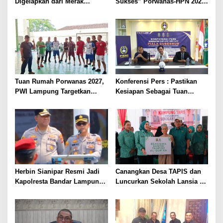
Digelapkan dari Merak
Sukses” Porwanas-HPN 2027:
Diamankan di Bakauheni,
Emas, Ekonomi, dan
Pengemudinya Prajurit TNI
Pariwisata Menggeliat
AL
Tuan Rumah Porwanas 2027,
Konferensi Pers : Pastikan
PWI Lampung Targetkan
Kesiapan Sebagai Tuan
Futsal Kembali Berjaya
Rumah, Mesuji Tempatkan
Tiga Venue Pelaksanaan
Soeratin Cup Piala Gubernur
Lampung
Herbin Sianipar Resmi Jadi
Canangkan Desa TAPIS dan
Kapolresta Bandar Lampung,
Luncurkan Sekolah Lansia di
Penindakan Korupsi Masuk
Kampung Rukti Endah, Ketua
Prioritas
TP PKK Lampung Dorong
Pembangunan SDM Dimulai
dari Desa