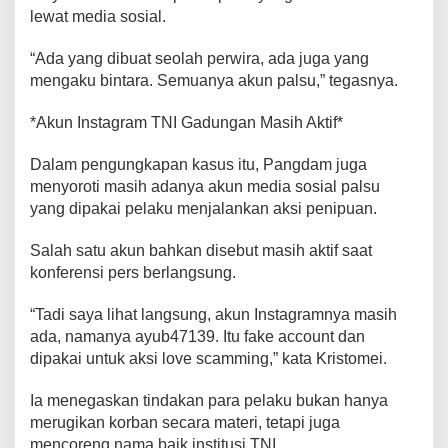
r
lewat media sosial.
i
t
“Ada yang dibuat seolah perwira, ada juga yang
T
mengaku bintara. Semuanya akun palsu,” tegasnya.
N
I
*Akun Instagram TNI Gadungan Masih Aktif*
Dalam pengungkapan kasus itu, Pangdam juga
menyoroti masih adanya akun media sosial palsu
yang dipakai pelaku menjalankan aksi penipuan.
Salah satu akun bahkan disebut masih aktif saat
konferensi pers berlangsung.
“Tadi saya lihat langsung, akun Instagramnya masih
ada, namanya ayub47139. Itu fake account dan
dipakai untuk aksi love scamming,” kata Kristomei.
Ia menegaskan tindakan para pelaku bukan hanya
merugikan korban secara materi, tetapi juga
mencoreng nama baik institusi TNI.