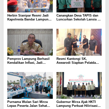
Herbin Sianipar Resmi Jadi
Canangkan Desa TAPIS dan
Kapolresta Bandar Lampung,
Luncurkan Sekolah Lansia di
Penindakan Korupsi Masuk
Kampung Rukti Endah, Ketua
Prioritas
TP PKK Lampung Dorong
Pembangunan SDM Dimulai
dari Desa
Pemprov Lampung Berhasil
Resmi Kantongi SK,
Kendalikan Inflasi, Jadi
Aswarodi Siapkan Pelatda
Provinsi dengan Inflasi
Bulutangkis PWI Lampung
Terendah di Sumatera
Menuju Porwanas 2027
Purnama Wulan Sari Mirza
Gubernur Mirza Ajak HKTI
Lepas Peserta Jalan Sehat
Lampung Perkuat Hilirisasi