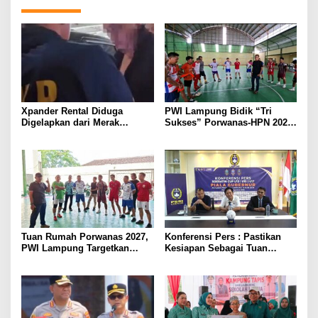
Xpander Rental Diduga
PWI Lampung Bidik “Tri
Digelapkan dari Merak
Sukses” Porwanas-HPN 2027:
Diamankan di Bakauheni,
Emas, Ekonomi, dan
Pengemudinya Prajurit TNI
Pariwisata Menggeliat
AL
Tuan Rumah Porwanas 2027,
Konferensi Pers : Pastikan
PWI Lampung Targetkan
Kesiapan Sebagai Tuan
Futsal Kembali Berjaya
Rumah, Mesuji Tempatkan
Tiga Venue Pelaksanaan
Soeratin Cup Piala Gubernur
Lampung