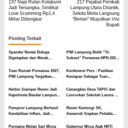
137 Napi Rutan Kotabumi
217 Pejabat Pemkab
a
Jadi Tersangka, Sindikat
Lampung Utara Dilantik,
v
Love Scamming Rp1,4
Sekda Minta Langsung
Miliar Dibongkar
“Berlari” Wujudkan Visi
i
Bupati
g
a
Posting Terkait
s
i
Xpander Rental Diduga
PWI Lampung Bidik “Tri
Digelapkan dari Merak
Sukses” Porwanas-HPN 2027:
p
Diamankan di Bakauheni,
Emas, Ekonomi, dan
o
Pengemudinya Prajurit TNI
Pariwisata Menggeliat
Tuan Rumah Porwanas 2027,
Konferensi Pers : Pastikan
AL
s
PWI Lampung Targetkan
Kesiapan Sebagai Tuan
Futsal Kembali Berjaya
Rumah, Mesuji Tempatkan
Tiga Venue Pelaksanaan
Herbin Sianipar Resmi Jadi
Canangkan Desa TAPIS dan
Soeratin Cup Piala Gubernur
Kapolresta Bandar Lampung,
Luncurkan Sekolah Lansia di
Lampung
Penindakan Korupsi Masuk
Kampung Rukti Endah, Ketua
Prioritas
TP PKK Lampung Dorong
Pemprov Lampung Berhasil
Resmi Kantongi SK,
Pembangunan SDM Dimulai
Kendalikan Inflasi, Jadi
Aswarodi Siapkan Pelatda
dari Desa
Provinsi dengan Inflasi
Bulutangkis PWI Lampung
Terendah di Sumatera
Menuju Porwanas 2027
Purnama Wulan Sari Mirza
Gubernur Mirza Ajak HKTI