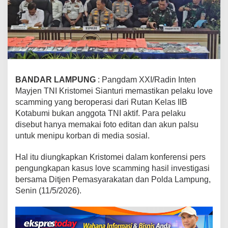
e
n
i
n
t
a
n
P
BANDAR LAMPUNG
: Pangdam XXI/Radin Inten
a
Mayjen TNI Kristomei Sianturi memastikan pelaku love
s
scamming yang beroperasi dari Rutan Kelas IIB
t
Kotabumi bukan anggota TNI aktif. Para pelaku
i
disebut hanya memakai foto editan dan akun palsu
k
untuk menipu korban di media sosial.
a
n
Hal itu diungkapkan Kristomei dalam konferensi pers
P
pengungkapan kasus love scamming hasil investigasi
e
l
bersama Ditjen Pemasyarakatan dan Polda Lampung,
a
Senin (11/5/2026).
k
u
"