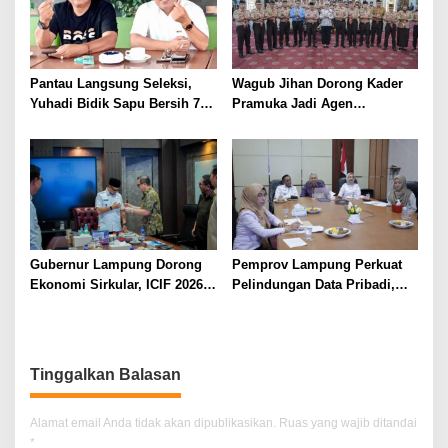
Pantau Langsung Seleksi,
Wagub Jihan Dorong Kader
Yuhadi Bidik Sapu Bersih 7
Pramuka Jadi Agen
Emas Cabor Karoke di
Perubahan Melalui KPDK
Porwanas 2027
2026
Gubernur Lampung Dorong
Pemprov Lampung Perkuat
Ekonomi Sirkular, ICIF 2026
Pelindungan Data Pribadi,
Jadi Peluang Tarik Investasi
Tingkatkan Literasi
Hijau ke Lampung
Keamanan Siber Aparatur
Tinggalkan Balasan
Alamat email Anda tidak akan dipublikasikan.
Ruas yang wajib ditandai
*