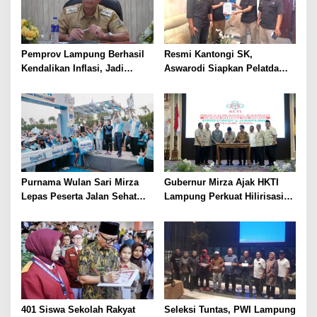
Pemprov Lampung Berhasil
Resmi Kantongi SK,
Kendalikan Inflasi, Jadi
Aswarodi Siapkan Pelatda
Provinsi dengan Inflasi
Bulutangkis PWI Lampung
Terendah di Sumatera
Menuju Porwanas 2027
Purnama Wulan Sari Mirza
Gubernur Mirza Ajak HKTI
Lepas Peserta Jalan Sehat
Lampung Perkuat Hilirisasi
Lansia, Ajak Wujudkan
Pertanian Untuk
Lansia Sehat dan Bahagia
Kesejahteraan Petani
401 Siswa Sekolah Rakyat
Seleksi Tuntas, PWI Lampung