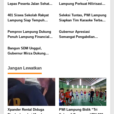
Lepas Peserta Jalan Sehat
Lampung Perkuat Hilirisasi
Lansia, Ajak Wujudkan
Pertanian Untuk
Lansia Sehat dan Bahagia
Kesejahteraan Petani
401 Siswa Sekolah Rakyat
Seleksi Tuntas, PWI Lampung
Lampung Siap Tempuh
Siapkan Tim Karaoke Terbaik
Tahun Ajaran Baru, Gubernur
untuk Porwanas 2027
Dorong Lahirnya Generasi
Pemprov Lampung Dukung
Gubernur Apresiasi
Emas
Penuh Lampung Financial
Semangat Pengabdian
Festival, Perkuat Literasi
Purnawirawan Polri untuk
Keuangan Generasi Muda
Menjaga Stabilitas Lampung
Bangun SDM Unggul,
Gubernur Mirza Dukung
Pelatihan Bahasa Jerman
bagi Generasi Muda
Jangan Lewatkan
Lampung
Xpander Rental Diduga
PWI Lampung Bidik “Tri