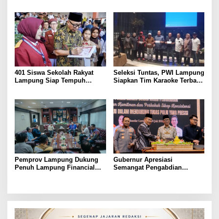
Lansia, Ajak Wujudkan
Pertanian Untuk
Lansia Sehat dan Bahagia
Kesejahteraan Petani
401 Siswa Sekolah Rakyat
Seleksi Tuntas, PWI Lampung
Lampung Siap Tempuh
Siapkan Tim Karaoke Terbaik
Tahun Ajaran Baru, Gubernur
untuk Porwanas 2027
Dorong Lahirnya Generasi
Emas
Pemprov Lampung Dukung
Gubernur Apresiasi
Penuh Lampung Financial
Semangat Pengabdian
Festival, Perkuat Literasi
Purnawirawan Polri untuk
Keuangan Generasi Muda
Menjaga Stabilitas Lampung