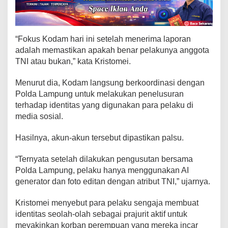
L
o
v
e
“Fokus Kodam hari ini setelah menerima laporan
S
adalah memastikan apakah benar pelakunya anggota
c
TNI atau bukan,” kata Kristomei.
a
m
Menurut dia, Kodam langsung berkoordinasi dengan
m
i
Polda Lampung untuk melakukan penelusuran
n
terhadap identitas yang digunakan para pelaku di
g
media sosial.
"
B
Hasilnya, akun-akun tersebut dipastikan palsu.
u
k
“Ternyata setelah dilakukan pengusutan bersama
a
Polda Lampung, pelaku hanya menggunakan AI
n
generator dan foto editan dengan atribut TNI,” ujarnya.
P
r
Kristomei menyebut para pelaku sengaja membuat
a
identitas seolah-olah sebagai prajurit aktif untuk
j
meyakinkan korban perempuan yang mereka incar
u