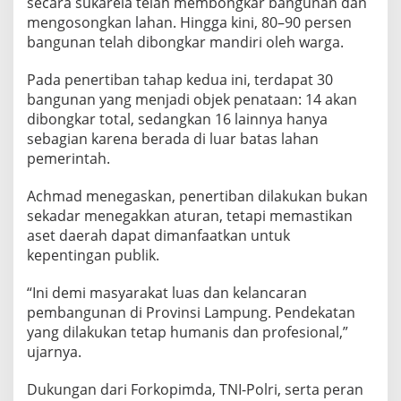
secara sukarela telah membongkar bangunan dan
i
s
mengosongkan lahan. Hingga kini, 80–90 persen
bangunan telah dibongkar mandiri oleh warga.
Pada penertiban tahap kedua ini, terdapat 30
bangunan yang menjadi objek penataan: 14 akan
dibongkar total, sedangkan 16 lainnya hanya
sebagian karena berada di luar batas lahan
pemerintah.
Achmad menegaskan, penertiban dilakukan bukan
sekadar menegakkan aturan, tetapi memastikan
aset daerah dapat dimanfaatkan untuk
kepentingan publik.
“Ini demi masyarakat luas dan kelancaran
pembangunan di Provinsi Lampung. Pendekatan
yang dilakukan tetap humanis dan profesional,”
ujarnya.
Dukungan dari Forkopimda, TNI-Polri, serta peran