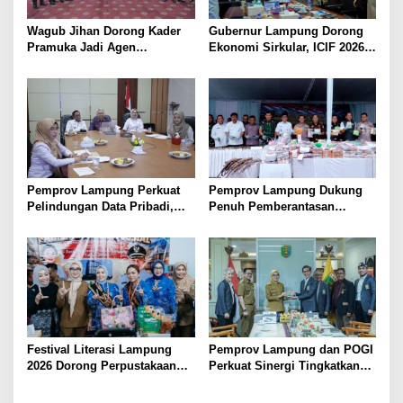
Wagub Jihan Dorong Kader
Gubernur Lampung Dorong
Pramuka Jadi Agen
Ekonomi Sirkular, ICIF 2026
Perubahan Melalui KPDK
Jadi Peluang Tarik Investasi
2026
Hijau ke Lampung
Pemprov Lampung Perkuat
Pemprov Lampung Dukung
Pelindungan Data Pribadi,
Penuh Pemberantasan
Tingkatkan Literasi
Narkotika, Perkuat Sinergi
Keamanan Siber Aparatur
Jaga Keamanan Lampung
Festival Literasi Lampung
Pemprov Lampung dan POGI
2026 Dorong Perpustakaan
Perkuat Sinergi Tingkatkan
Jadi Ruang Edukasi dan
Kesehatan Ibu dan Anak
Rekreasi Keluarga