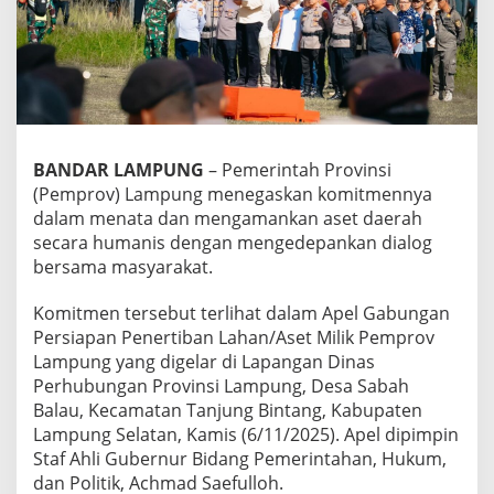
n
j
u
t
k
a
n
P
BANDAR LAMPUNG
– Pemerintah Provinsi
e
(Pemprov) Lampung menegaskan komitmennya
n
dalam menata dan mengamankan aset daerah
e
r
secara humanis dengan mengedepankan dialog
t
bersama masyarakat.
i
b
Komitmen tersebut terlihat dalam Apel Gabungan
a
Persiapan Penertiban Lahan/Aset Milik Pemprov
n
A
Lampung yang digelar di Lapangan Dinas
s
Perhubungan Provinsi Lampung, Desa Sabah
e
Balau, Kecamatan Tanjung Bintang, Kabupaten
t
Lampung Selatan, Kamis (6/11/2025). Apel dipimpin
T
a
Staf Ahli Gubernur Bidang Pemerintahan, Hukum,
h
dan Politik, Achmad Saefulloh.