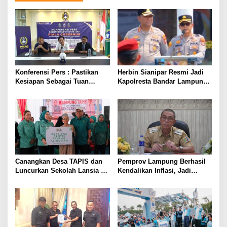
Konferensi Pers : Pastikan
Herbin Sianipar Resmi Jadi
Kesiapan Sebagai Tuan
Kapolresta Bandar Lampung,
Rumah, Mesuji Tempatkan
Penindakan Korupsi Masuk
Tiga Venue Pelaksanaan
Prioritas
Soeratin Cup Piala Gubernur
Lampung
Canangkan Desa TAPIS dan
Pemprov Lampung Berhasil
Luncurkan Sekolah Lansia di
Kendalikan Inflasi, Jadi
Kampung Rukti Endah, Ketua
Provinsi dengan Inflasi
TP PKK Lampung Dorong
Terendah di Sumatera
Pembangunan SDM Dimulai
dari Desa