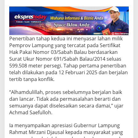
a
p
I
I
d
e
n
Penertiban tahap kedua ini menyasar lahan milik
g
a
Pemprov Lampung yang tercatat pada Sertifikat
n
Hak Pakai Nomor 03/Sabah Balau berdasarkan
P
Surat Ukur Nomor 691/Sabah Balau/2014 seluas
e
599.508 meter persegi. Tahap pertama penertiban
n
telah dilakukan pada 12 Februari 2025 dan berjalan
d
e
tertib tanpa konflik.
k
a
“Alhamdulillah, proses sebelumnya berjalan baik
t
dan lancar. Tidak ada permasalahan berarti dan
a
semuanya dapat diselesaikan secara damai,” ujar
n
H
Achmad Saefulloh.
u
m
Ia menyampaikan apresiasi Gubernur Lampung
a
Rahmat Mirzani Djausal kepada masyarakat yang
n