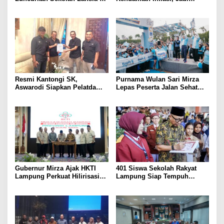
Kampung Rukti Endah, Ketua
Provinsi dengan Inflasi
TP PKK Lampung Dorong
Terendah di Sumatera
Pembangunan SDM Dimulai
dari Desa
Resmi Kantongi SK,
Purnama Wulan Sari Mirza
Aswarodi Siapkan Pelatda
Lepas Peserta Jalan Sehat
Bulutangkis PWI Lampung
Lansia, Ajak Wujudkan
Menuju Porwanas 2027
Lansia Sehat dan Bahagia
Gubernur Mirza Ajak HKTI
401 Siswa Sekolah Rakyat
Lampung Perkuat Hilirisasi
Lampung Siap Tempuh
Pertanian Untuk
Tahun Ajaran Baru, Gubernur
Kesejahteraan Petani
Dorong Lahirnya Generasi
Emas