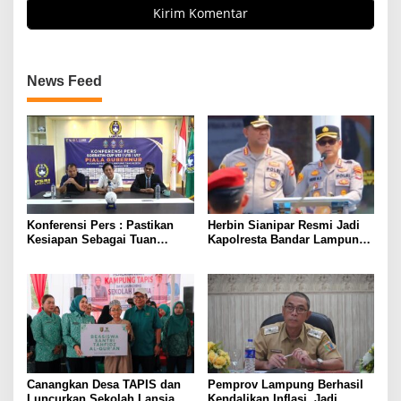
News Feed
Konferensi Pers : Pastikan
Herbin Sianipar Resmi Jadi
Kesiapan Sebagai Tuan
Kapolresta Bandar Lampung,
Rumah, Mesuji Tempatkan
Penindakan Korupsi Masuk
Tiga Venue Pelaksanaan
Prioritas
Soeratin Cup Piala Gubernur
Lampung
Canangkan Desa TAPIS dan
Pemprov Lampung Berhasil
Luncurkan Sekolah Lansia di
Kendalikan Inflasi, Jadi