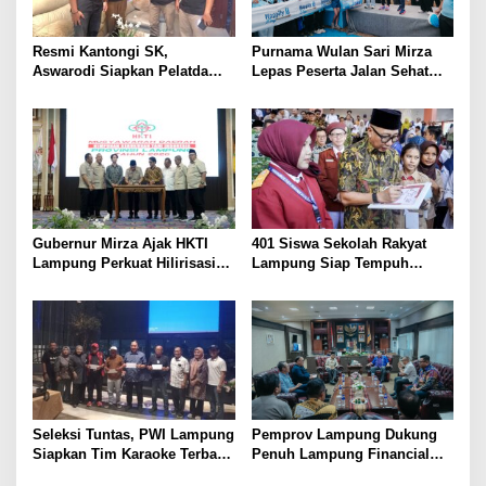
Resmi Kantongi SK,
Purnama Wulan Sari Mirza
Aswarodi Siapkan Pelatda
Lepas Peserta Jalan Sehat
Bulutangkis PWI Lampung
Lansia, Ajak Wujudkan
Menuju Porwanas 2027
Lansia Sehat dan Bahagia
Gubernur Mirza Ajak HKTI
401 Siswa Sekolah Rakyat
Lampung Perkuat Hilirisasi
Lampung Siap Tempuh
Pertanian Untuk
Tahun Ajaran Baru, Gubernur
Kesejahteraan Petani
Dorong Lahirnya Generasi
Emas
Seleksi Tuntas, PWI Lampung
Pemprov Lampung Dukung
Siapkan Tim Karaoke Terbaik
Penuh Lampung Financial
untuk Porwanas 2027
Festival, Perkuat Literasi