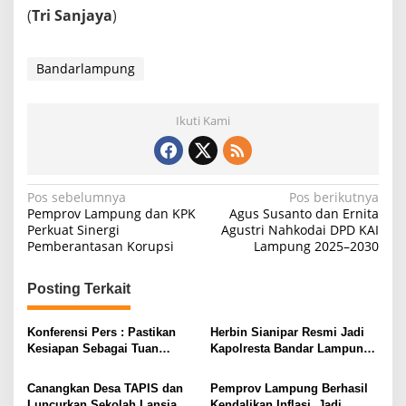
(
Tri Sanjaya
)
Bandarlampung
Ikuti Kami
N
Pos sebelumnya
Pos berikutnya
Pemprov Lampung dan KPK
Agus Susanto dan Ernita
a
Perkuat Sinergi
Agustri Nahkodai DPD KAI
Pemberantasan Korupsi
Lampung 2025–2030
v
i
Posting Terkait
g
a
Konferensi Pers : Pastikan
Herbin Sianipar Resmi Jadi
s
Kesiapan Sebagai Tuan
Kapolresta Bandar Lampung,
Rumah, Mesuji Tempatkan
Penindakan Korupsi Masuk
i
Tiga Venue Pelaksanaan
Prioritas
Canangkan Desa TAPIS dan
Pemprov Lampung Berhasil
Soeratin Cup Piala Gubernur
p
Luncurkan Sekolah Lansia di
Kendalikan Inflasi, Jadi