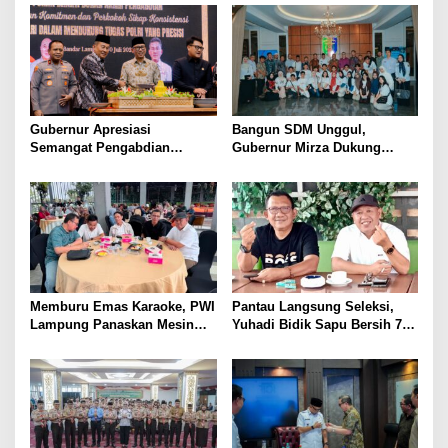
Keuangan Generasi Muda
Gubernur Apresiasi
Bangun SDM Unggul,
Semangat Pengabdian
Gubernur Mirza Dukung
Purnawirawan Polri untuk
Pelatihan Bahasa Jerman
Menjaga Stabilitas Lampung
bagi Generasi Muda
Lampung
Memburu Emas Karaoke, PWI
Pantau Langsung Seleksi,
Lampung Panaskan Mesin
Yuhadi Bidik Sapu Bersih 7
Menuju Porwanas 2026
Emas Cabor Karoke di
Porwanas 2027