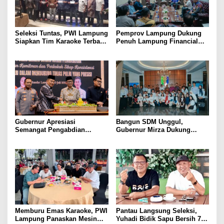
Seleksi Tuntas, PWI Lampung
Pemprov Lampung Dukung
Siapkan Tim Karaoke Terbaik
Penuh Lampung Financial
untuk Porwanas 2027
Festival, Perkuat Literasi
Keuangan Generasi Muda
Gubernur Apresiasi
Bangun SDM Unggul,
Semangat Pengabdian
Gubernur Mirza Dukung
Purnawirawan Polri untuk
Pelatihan Bahasa Jerman
Menjaga Stabilitas Lampung
bagi Generasi Muda
Lampung
Memburu Emas Karaoke, PWI
Pantau Langsung Seleksi,
Lampung Panaskan Mesin
Yuhadi Bidik Sapu Bersih 7