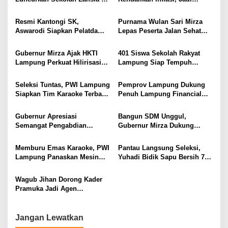
Lampung
Kampung Rukti Endah, Ketua
Provinsi dengan Inflasi
o
TP PKK Lampung Dorong
Terendah di Sumatera
Resmi Kantongi SK,
Purnama Wulan Sari Mirza
s
Pembangunan SDM Dimulai
Aswarodi Siapkan Pelatda
Lepas Peserta Jalan Sehat
dari Desa
Bulutangkis PWI Lampung
Lansia, Ajak Wujudkan
Menuju Porwanas 2027
Lansia Sehat dan Bahagia
Gubernur Mirza Ajak HKTI
401 Siswa Sekolah Rakyat
Lampung Perkuat Hilirisasi
Lampung Siap Tempuh
Pertanian Untuk
Tahun Ajaran Baru, Gubernur
Kesejahteraan Petani
Dorong Lahirnya Generasi
Seleksi Tuntas, PWI Lampung
Pemprov Lampung Dukung
Emas
Siapkan Tim Karaoke Terbaik
Penuh Lampung Financial
untuk Porwanas 2027
Festival, Perkuat Literasi
Keuangan Generasi Muda
Gubernur Apresiasi
Bangun SDM Unggul,
Semangat Pengabdian
Gubernur Mirza Dukung
Purnawirawan Polri untuk
Pelatihan Bahasa Jerman
Menjaga Stabilitas Lampung
bagi Generasi Muda
Memburu Emas Karaoke, PWI
Pantau Langsung Seleksi,
Lampung
Lampung Panaskan Mesin
Yuhadi Bidik Sapu Bersih 7
Menuju Porwanas 2026
Emas Cabor Karoke di
Porwanas 2027
Wagub Jihan Dorong Kader
Pramuka Jadi Agen
Perubahan Melalui KPDK
2026
Jangan Lewatkan