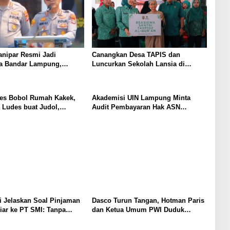
anipar Resmi Jadi
Canangkan Desa TAPIS dan
ta Bandar Lampung,
Luncurkan Sekolah Lansia di
an Korupsi Masuk
Kampung Rukti Endah, Ketua TP
PKK Lampung Dorong
Pembangunan SDM Dimulai dari
es Bobol Rumah Kakek,
Akademisi UIN Lampung Minta
Desa
 Ludes buat Judol,
Audit Pembayaran Hak ASN
 dan Ditembak Polisi
Terpidana Korupsi: Kepastian
Hukum Tak Boleh Berlarut
 Jelaskan Soal Pinjaman
Dasco Turun Tangan, Hotman Paris
iar ke PT SMI: Tanpa
dan Ketua Umum PWI Duduk
, Perbaikan Jalan Butuh
Semeja, Isyarat Damai Polemik
rtahun-tahun
Wartawan?