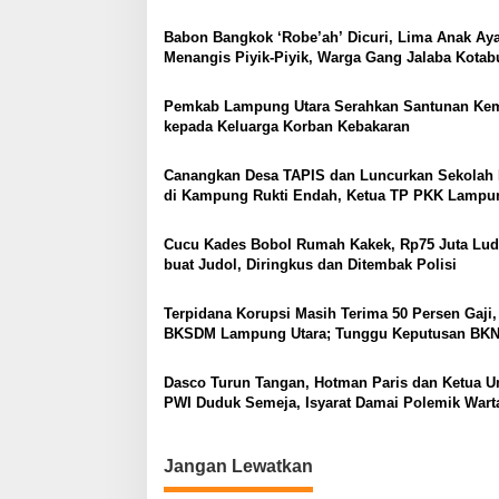
p
dan Mudah
o
Babon Bangkok ‘Robe’ah’ Dicuri, Lima Anak A
Menangis Piyik-Piyik, Warga Gang Jalaba Kota
s
Heboh
Pemkab Lampung Utara Serahkan Santunan Ke
kepada Keluarga Korban Kebakaran
Canangkan Desa TAPIS dan Luncurkan Sekolah 
di Kampung Rukti Endah, Ketua TP PKK Lampu
Dorong Pembangunan SDM Dimulai dari Desa
Cucu Kades Bobol Rumah Kakek, Rp75 Juta Lud
buat Judol, Diringkus dan Ditembak Polisi
Terpidana Korupsi Masih Terima 50 Persen Gaji,
BKSDM Lampung Utara; Tunggu Keputusan BK
Dasco Turun Tangan, Hotman Paris dan Ketua
PWI Duduk Semeja, Isyarat Damai Polemik War
Jangan Lewatkan