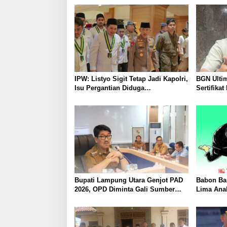
IPW: Listyo Sigit Tetap Jadi Kapolri,
BGN Ulti
Isu Pergantian Diduga
Sertifika
Dihembuskan Kawanan Febrie
Adriansyah
Bupati Lampung Utara Genjot PAD
Babon Ban
2026, OPD Diminta Gali Sumber
Lima Ana
Pendapatan Baru hingga
Piyik, Wa
Optimalkan PBB-P2
Heboh