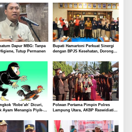
matum Dapur MBG: Tanpa
Bupati Hamartoni Perkuat Sinergi
t Higiene, Tutup Permanen
dengan BPJS Kesehatan, Dorong
Layanan Kesehatan Makin Cepat
dan Mudah
gkok ‘Robe’ah’ Dicuri,
Polwan Pertama Pimpin Polres
k Ayam Menangis Piyik-
Lampung Utara, AKBP Raswidiati
rga Gang Jalaba Kotabumi
Disambut Tradisi Pedang Pora