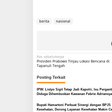
berita
nasional
N
Pos sebelumnya
Presiden Prabowo Tinjau Lokasi Bencana di
a
Tapanuli Tengah
v
i
Posting Terkait
g
IPW: Listyo Sigit Tetap Jadi Kapolri, Isu Pergant
a
Diduga Dihembuskan Kawanan Febrie Adriansy
s
Bupati Hamartoni Perkuat Sinergi dengan BPJS
i
Kesehatan, Dorong Layanan Kesehatan Makin C