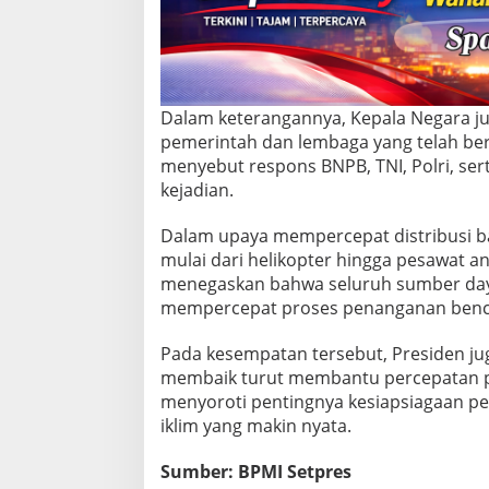
a
n
k
e
W
i
Dalam keterangannya, Kepala Negara j
l
pemerintah dan lembaga yang telah be
a
menyebut respons BNPB, TNI, Polri, serta
y
a
kejadian.
h
T
Dalam upaya mempercepat distribusi b
e
mulai dari helikopter hingga pesawat an
r
menegaskan bahwa seluruh sumber daya
i
s
mempercepat proses penanganan benc
o
l
Pada kesempatan tersebut, Presiden j
i
membaik turut membantu percepatan pe
r
menyoroti pentingnya kesiapsiagaan 
iklim yang makin nyata.
Sumber: BPMI Setpres