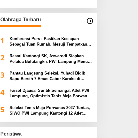
Olahraga Terbaru
1
Konferensi Pers : Pastikan Kesiapan
Sebagai Tuan Rumah, Mesuji Tempatkan
Tiga Venue Pelaksanaan Soeratin Cup
2
Piala Gubernur Lampung
Resmi Kantongi SK, Aswarodi Siapkan
Pelatda Bulutangkis PWI Lampung Menuju
Porwanas 2027
3
Pantau Langsung Seleksi, Yuhadi Bidik
Sapu Bersih 7 Emas Cabor Karoke di
Porwanas 2027
4
Faisol Djausal Suntik Semangat Atlet PWI
Lampung, Optimistis Tenis Meja Porwanas
Bidik Prestasi Nasional
5
Seleksi Tenis Meja Porwanas 2027 Tuntas,
SIWO PWI Lampung Kantongi 12 Atlet
Terbaik Bidik Medali Emas
Peristiwa