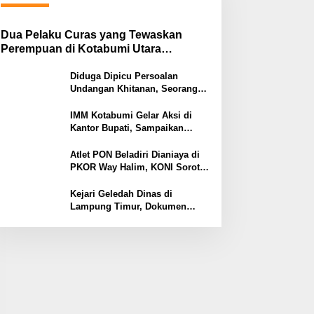
Dua Pelaku Curas yang Tewaskan
Perempuan di Kotabumi Utara
Ditangkap, Polisi Ungkap Motif
Ekonomi
Diduga Dipicu Persoalan
Undangan Khitanan, Seorang
Warga Lampung Timur Tewas
Tertembak
IMM Kotabumi Gelar Aksi di
Kantor Bupati, Sampaikan
Sembilan Tuntutan untuk
Pemkab Lampung Utara
Atlet PON Beladiri Dianiaya di
PKOR Way Halim, KONI Soroti
Lemahnya Pengamanan
Kawasan
Kejari Geledah Dinas di
Lampung Timur, Dokumen
Proyek Jalan Rp24 Miliar
Diangkut Penyidik