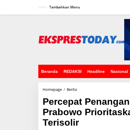
L
Tambahkan Menu
e
w
a
t
i
k
e
k
o
n
t
e
n
Beranda
REDAKSI
Headline
Nasional
Homepage
/
Berita
P
e
Percepat Penangan
r
c
Prabowo Prioritask
e
p
Terisolir
a
t