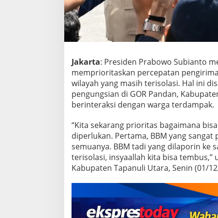
n
P
r
a
b
o
w
Jakarta
: Presiden Prabowo Subianto m
o
memprioritaskan percepatan pengirima
P
r
wilayah yang masih terisolasi. Hal ini 
i
pengungsian di GOR Pandan, Kabupaten 
o
berinteraksi dengan warga terdampak.
r
i
“Kita sekarang prioritas bagaimana bi
t
a
diperlukan. Pertama, BBM yang sangat pen
s
semuanya. BBM tadi yang dilaporin ke 
k
terisolasi, insyaallah kita bisa tembus,
a
Kabupaten Tapanuli Utara, Senin (01/12
n
B
a
n
t
u