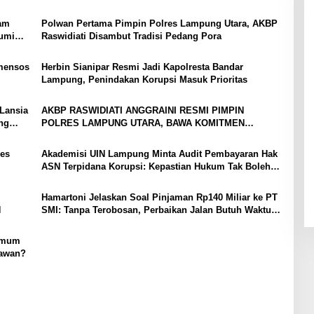
PBB-P2
yam
Polwan Pertama Pimpin Polres Lampung Utara, AKBP
bumi
Raswidiati Disambut Tradisi Pedang Pora
mensos
Herbin Sianipar Resmi Jadi Kapolresta Bandar
Lampung, Penindakan Korupsi Masuk Prioritas
Lansia
AKBP RASWIDIATI ANGGRAINI RESMI PIMPIN
ng
POLRES LAMPUNG UTARA, BAWA KOMITMEN
PERKUAT KAMTIBMAS DAN PELAYANAN PRESISI
es
Akademisi UIN Lampung Minta Audit Pembayaran Hak
ASN Terpidana Korupsi: Kepastian Hukum Tak Boleh
Berlarut
Hamartoni Jelaskan Soal Pinjaman Rp140 Miliar ke PT
N
SMI: Tanpa Terobosan, Perbaikan Jalan Butuh Waktu
Bertahun-tahun
 Umum
tawan?