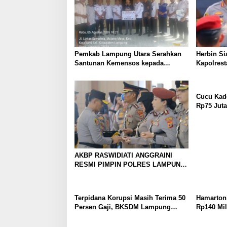
Pemkab Lampung Utara Serahkan
Herbin Si
Santunan Kemensos kepada
Kapolres
Keluarga Korban Kebakaran
Penindak
Prioritas
Cucu Kad
Rp75 Juta
Diringkus
AKBP RASWIDIATI ANGGRAINI
RESMI PIMPIN POLRES LAMPUNG
UTARA, BAWA KOMITMEN
PERKUAT KAMTIBMAS DAN
PELAYANAN PRESISI
Terpidana Korupsi Masih Terima 50
Hamartoni
Persen Gaji, BKSDM Lampung
Rp140 Mil
Utara; Tunggu Keputusan BKN
Terobosan
Waktu Be