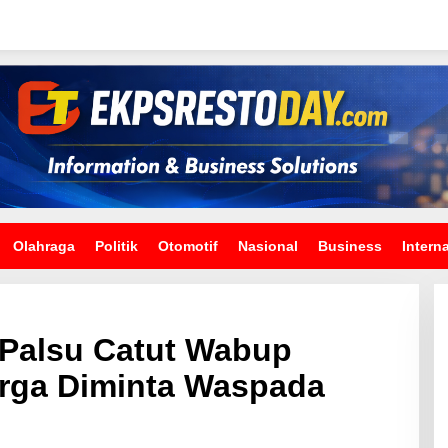
Olahraga
Politik
Otomotif
Nasional
Business
Intern
 Palsu Catut Wabup
rga Diminta Waspada