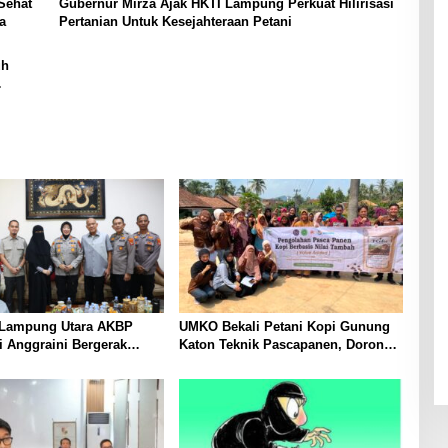
Sehat
Gubernur Mirza Ajak HKTI Lampung Perkuat Hilirisasi
a
Pertanian Untuk Kesejahteraan Petani
uh
 Lampung Utara AKBP
UMKO Bekali Petani Kopi Gunung
i Anggraini Bergerak
Katon Teknik Pascapanen, Dorong
ngkul Tokoh Masyarakat
Nilai Jual Hasil Panen Meningkat
 Perkuat Kamtibmas