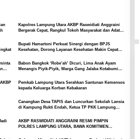
ian
Kapolres Lampung Utara AKBP Raswidiati Anggraini
ah
Bergerak Cepat, Rangkul Tokoh Masyarakat dan Adat
Perkuat Kamtibmas
Bupati Hamartoni Perkuat Sinergi dengan BPJS
ingkat
Kesehatan, Dorong Layanan Kesehatan Makin Cepat
dan Mudah
minta
Babon Bangkok ‘Robe’ah’ Dicuri, Lima Anak Ayam
an
Menangis Piyik-Piyik, Warga Gang Jalaba Kotabumi
Heboh
, AKBP
Pemkab Lampung Utara Serahkan Santunan Kemensos
kepada Keluarga Korban Kebakaran
Canangkan Desa TAPIS dan Luncurkan Sekolah Lansia
di Kampung Rukti Endah, Ketua TP PKK Lampung
Dorong Pembangunan SDM Dimulai dari Desa
Jadi
AKBP RASWIDIATI ANGGRAINI RESMI PIMPIN
POLRES LAMPUNG UTARA, BAWA KOMITMEN
PERKUAT KAMTIBMAS DAN PELAYANAN PRESISI