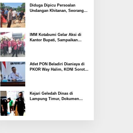
Ekonomi
Diduga Dipicu Persoalan
Undangan Khitanan, Seorang
Warga Lampung Timur Tewas
Tertembak
IMM Kotabumi Gelar Aksi di
Kantor Bupati, Sampaikan
Sembilan Tuntutan untuk
Pemkab Lampung Utara
Atlet PON Beladiri Dianiaya di
PKOR Way Halim, KONI Soroti
Lemahnya Pengamanan
Kawasan
Kejari Geledah Dinas di
Lampung Timur, Dokumen
Proyek Jalan Rp24 Miliar
Diangkut Penyidik