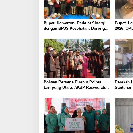
Bupati Hamartoni Perkuat Sinergi
Bupati L
dengan BPJS Kesehatan, Dorong
2026, OP
Layanan Kesehatan Makin Cepat
Pendapat
dan Mudah
Optimalk
Polwan Pertama Pimpin Polres
Pemkab L
Lampung Utara, AKBP Raswidiati
Santunan
Disambut Tradisi Pedang Pora
Keluarga