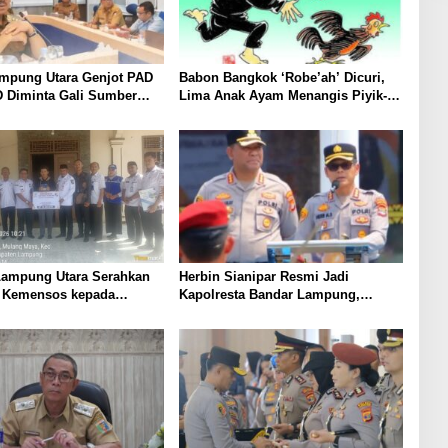
ampung Utara Genjot PAD
Babon Bangkok ‘Robe’ah’ Dicuri,
D Diminta Gali Sumber
Lima Anak Ayam Menangis Piyik-
an Baru hingga
Piyik, Warga Gang Jalaba Kotabumi
an PBB-P2
Heboh
ampung Utara Serahkan
Herbin Sianipar Resmi Jadi
 Kemensos kepada
Kapolresta Bandar Lampung,
 Korban Kebakaran
Penindakan Korupsi Masuk
Prioritas