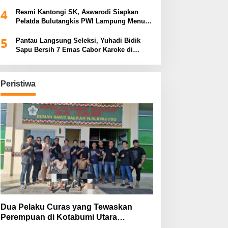
Tiga Venue Pelaksanaan Soeratin Cup
4
Piala Gubernur Lampung
Resmi Kantongi SK, Aswarodi Siapkan
Pelatda Bulutangkis PWI Lampung Menuju
Porwanas 2027
5
Pantau Langsung Seleksi, Yuhadi Bidik
Sapu Bersih 7 Emas Cabor Karoke di
Porwanas 2027
Peristiwa
Dua Pelaku Curas yang Tewaskan
Perempuan di Kotabumi Utara
Ditangkap, Polisi Ungkap Motif