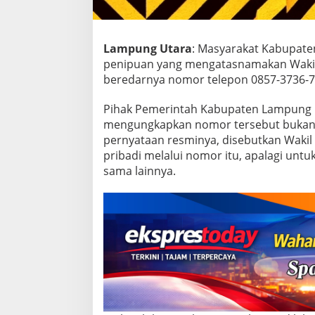
s
p
a
d
Lampung Utara
: Masyarakat Kabupat
a
penipuan yang mengatasnamakan Wakil 
beredarnya nomor telepon 0857-3736-7
Pihak Pemerintah Kabupaten Lampung 
mengungkapkan nomor tersebut bukan m
pernyataan resminya, disebutkan Wakil
pribadi melalui nomor itu, apalagi unt
sama lainnya.