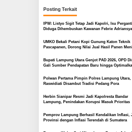
i
Posting Terkait
g
a
IPW: Listyo Sigit Tetap Jadi Kapolri, Isu Pergant
s
Diduga Dihembuskan Kawanan Febrie Adriansy
i
UMKO Bekali Petani Kopi Gunung Katon Teknik
p
Pascapanen, Dorong Nilai Jual Hasil Panen Men
o
Bupati Lampung Utara Genjot PAD 2026, OPD Di
s
Gali Sumber Pendapatan Baru hingga Optimalk
PBB-P2
Polwan Pertama Pimpin Polres Lampung Utara
Raswidiati Disambut Tradisi Pedang Pora
Herbin Sianipar Resmi Jadi Kapolresta Bandar
Lampung, Penindakan Korupsi Masuk Prioritas
Pemprov Lampung Berhasil Kendalikan Inflasi, 
Provinsi dengan Inflasi Terendah di Sumatera