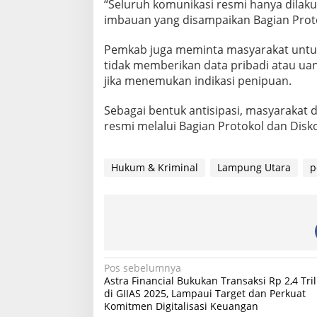
“Seluruh komunikasi resmi hanya dilakuk
imbauan yang disampaikan Bagian Proto
Pemkab juga meminta masyarakat untu
tidak memberikan data pribadi atau ua
jika menemukan indikasi penipuan.
Sebagai bentuk antisipasi, masyarakat 
resmi melalui Bagian Protokol dan Dis
Hukum & Kriminal
Lampung Utara
p
N
Pos sebelumnya
Astra Financial Bukukan Transaksi Rp 2,4 Tri
a
di GIIAS 2025, Lampaui Target dan Perkuat
Komitmen Digitalisasi Keuangan
v