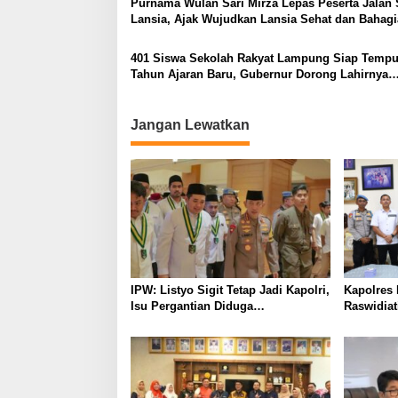
Purnama Wulan Sari Mirza Lepas Peserta Jalan 
Lansia, Ajak Wujudkan Lansia Sehat dan Bahagi
401 Siswa Sekolah Rakyat Lampung Siap Temp
Tahun Ajaran Baru, Gubernur Dorong Lahirnya
Generasi Emas
Jangan Lewatkan
IPW: Listyo Sigit Tetap Jadi Kapolri,
Kapolres
Isu Pergantian Diduga
Raswidiat
Dihembuskan Kawanan Febrie
Cepat, Ra
Adriansyah
dan Adat