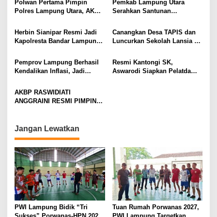
Polwan Pertama Pimpin
Pemkab Lampung Utara
Polres Lampung Utara, AKBP
Serahkan Santunan
Raswidiati Disambut Tradisi
Kemensos kepada Keluarga
Pedang Pora
Korban Kebakaran
Herbin Sianipar Resmi Jadi
Canangkan Desa TAPIS dan
Kapolresta Bandar Lampung,
Luncurkan Sekolah Lansia di
Penindakan Korupsi Masuk
Kampung Rukti Endah, Ketua
Prioritas
TP PKK Lampung Dorong
Pemprov Lampung Berhasil
Resmi Kantongi SK,
Pembangunan SDM Dimulai
Kendalikan Inflasi, Jadi
Aswarodi Siapkan Pelatda
dari Desa
Provinsi dengan Inflasi
Bulutangkis PWI Lampung
Terendah di Sumatera
Menuju Porwanas 2027
AKBP RASWIDIATI
ANGGRAINI RESMI PIMPIN
POLRES LAMPUNG UTARA,
BAWA KOMITMEN PERKUAT
KAMTIBMAS DAN
Jangan Lewatkan
PELAYANAN PRESISI
PWI Lampung Bidik “Tri
Tuan Rumah Porwanas 2027,
Sukses” Porwanas-HPN 2027:
PWI Lampung Targetkan