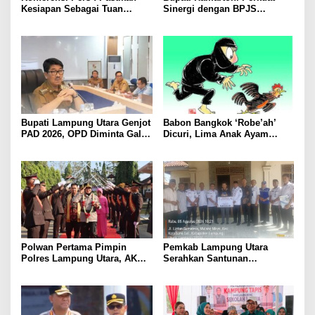
Kesiapan Sebagai Tuan
Sinergi dengan BPJS
Rumah, Mesuji Tempatkan
Kesehatan, Dorong Layanan
Tiga Venue Pelaksanaan
Kesehatan Makin Cepat dan
Soeratin Cup Piala Gubernur
Mudah
Lampung
Bupati Lampung Utara Genjot
Babon Bangkok ‘Robe’ah’
PAD 2026, OPD Diminta Gali
Dicuri, Lima Anak Ayam
Sumber Pendapatan Baru
Menangis Piyik-Piyik, Warga
hingga Optimalkan PBB-P2
Gang Jalaba Kotabumi Heboh
Polwan Pertama Pimpin
Pemkab Lampung Utara
Polres Lampung Utara, AKBP
Serahkan Santunan
Raswidiati Disambut Tradisi
Kemensos kepada Keluarga
Pedang Pora
Korban Kebakaran