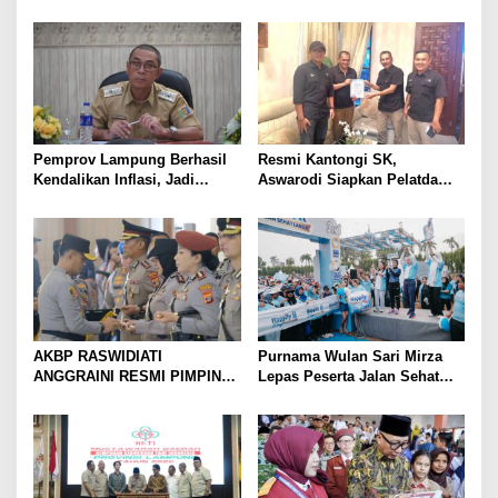
Penindakan Korupsi Masuk
Kampung Rukti Endah, Ketua
Prioritas
TP PKK Lampung Dorong
Pembangunan SDM Dimulai
dari Desa
Pemprov Lampung Berhasil
Resmi Kantongi SK,
Kendalikan Inflasi, Jadi
Aswarodi Siapkan Pelatda
Provinsi dengan Inflasi
Bulutangkis PWI Lampung
Terendah di Sumatera
Menuju Porwanas 2027
AKBP RASWIDIATI
Purnama Wulan Sari Mirza
ANGGRAINI RESMI PIMPIN
Lepas Peserta Jalan Sehat
POLRES LAMPUNG UTARA,
Lansia, Ajak Wujudkan
BAWA KOMITMEN PERKUAT
Lansia Sehat dan Bahagia
KAMTIBMAS DAN
PELAYANAN PRESISI