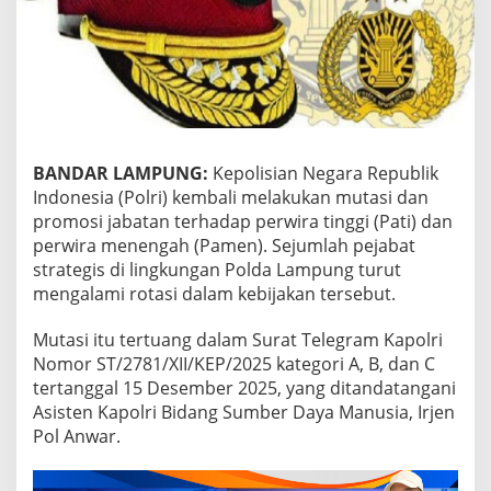
-
b
e
s
a
r
a
n
BANDAR LAMPUNG:
Kepolisian Negara Republik
,
Indonesia (Polri) kembali melakukan mutasi dan
S
e
promosi jabatan terhadap perwira tinggi (Pati) dan
j
perwira menengah (Pamen). Sejumlah pejabat
u
strategis di lingkungan Polda Lampung turut
m
mengalami rotasi dalam kebijakan tersebut.
l
a
h
Mutasi itu tertuang dalam Surat Telegram Kapolri
P
Nomor ST/2781/XII/KEP/2025 kategori A, B, dan C
e
tertanggal 15 Desember 2025, yang ditandatangani
j
Asisten Kapolri Bidang Sumber Daya Manusia, Irjen
a
b
Pol Anwar.
a
t