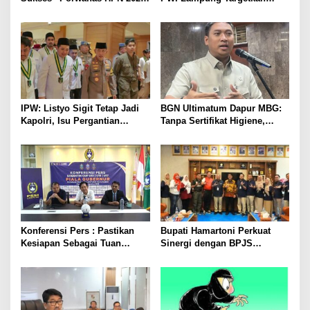
Emas, Ekonomi, dan
Futsal Kembali Berjaya
Pariwisata Menggeliat
IPW: Listyo Sigit Tetap Jadi
BGN Ultimatum Dapur MBG:
Kapolri, Isu Pergantian
Tanpa Sertifikat Higiene,
Diduga Dihembuskan
Tutup Permanen
Kawanan Febrie Adriansyah
Konferensi Pers : Pastikan
Bupati Hamartoni Perkuat
Kesiapan Sebagai Tuan
Sinergi dengan BPJS
Rumah, Mesuji Tempatkan
Kesehatan, Dorong Layanan
Tiga Venue Pelaksanaan
Kesehatan Makin Cepat dan
Soeratin Cup Piala Gubernur
Mudah
Lampung