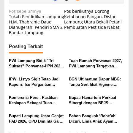
N
Pos sebelumnya
Pos berikutnya
Dorong
Tokoh Pendidikan Lampung
Ketahanan Pangan, Distan
a
H.M. Thabranie Daud
Lampung Utara Bekali Petani
Dianugerahi Pendiri SMA 2
Pembuatan Pestisida Nabati
v
Bandar Lampung
i
g
Posting Terkait
a
s
PWI Lampung Bidik “Tri
Tuan Rumah Porwanas 2027,
Sukses” Porwanas-HPN 2027:
PWI Lampung Targetkan
i
Emas, Ekonomi, dan
Futsal Kembali Berjaya
Pariwisata Menggeliat
p
IPW: Listyo Sigit Tetap Jadi
BGN Ultimatum Dapur MBG:
Kapolri, Isu Pergantian
Tanpa Sertifikat Higiene,
o
Diduga Dihembuskan
Tutup Permanen
s
Kawanan Febrie Adriansyah
Konferensi Pers : Pastikan
Bupati Hamartoni Perkuat
Kesiapan Sebagai Tuan
Sinergi dengan BPJS
Rumah, Mesuji Tempatkan
Kesehatan, Dorong Layanan
Tiga Venue Pelaksanaan
Kesehatan Makin Cepat dan
Bupati Lampung Utara Genjot
Babon Bangkok ‘Robe’ah’
Soeratin Cup Piala Gubernur
Mudah
PAD 2026, OPD Diminta Gali
Dicuri, Lima Anak Ayam
Lampung
Sumber Pendapatan Baru
Menangis Piyik-Piyik, Warga
hingga Optimalkan PBB-P2
Gang Jalaba Kotabumi Heboh