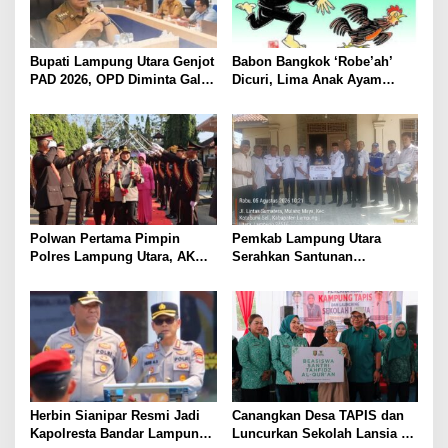
Bupati Lampung Utara Genjot
Babon Bangkok ‘Robe’ah’
PAD 2026, OPD Diminta Gali
Dicuri, Lima Anak Ayam
Sumber Pendapatan Baru
Menangis Piyik-Piyik, Warga
hingga Optimalkan PBB-P2
Gang Jalaba Kotabumi Heboh
Polwan Pertama Pimpin
Pemkab Lampung Utara
Polres Lampung Utara, AKBP
Serahkan Santunan
Raswidiati Disambut Tradisi
Kemensos kepada Keluarga
Pedang Pora
Korban Kebakaran
Herbin Sianipar Resmi Jadi
Canangkan Desa TAPIS dan
Kapolresta Bandar Lampung,
Luncurkan Sekolah Lansia di