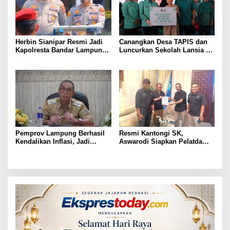
Herbin Sianipar Resmi Jadi
Canangkan Desa TAPIS dan
Kapolresta Bandar Lampung,
Luncurkan Sekolah Lansia di
Penindakan Korupsi Masuk
Kampung Rukti Endah, Ketua
Prioritas
TP PKK Lampung Dorong
Pembangunan SDM Dimulai
dari Desa
Pemprov Lampung Berhasil
Resmi Kantongi SK,
Kendalikan Inflasi, Jadi
Aswarodi Siapkan Pelatda
Provinsi dengan Inflasi
Bulutangkis PWI Lampung
Terendah di Sumatera
Menuju Porwanas 2027