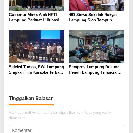
Gubernur Mirza Ajak HKTI
401 Siswa Sekolah Rakyat
Lampung Perkuat Hilirisasi
Lampung Siap Tempuh
Pertanian Untuk
Tahun Ajaran Baru, Gubernur
Kesejahteraan Petani
Dorong Lahirnya Generasi
Emas
Seleksi Tuntas, PWI Lampung
Pemprov Lampung Dukung
Siapkan Tim Karaoke Terbaik
Penuh Lampung Financial
untuk Porwanas 2027
Festival, Perkuat Literasi
Keuangan Generasi Muda
Tinggalkan Balasan
Alamat email Anda tidak akan dipublikasikan.
Ruas yang wajib
ditandai
*