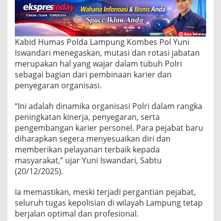
S
t
r
a
t
Kabid Humas Polda Lampung Kombes Pol Yuni
e
Iswandari menegaskan, mutasi dan rotasi jabatan
g
i
merupakan hal yang wajar dalam tubuh Polri
s
sebagai bagian dari pembinaan karier dan
P
penyegaran organisasi.
o
l
“Ini adalah dinamika organisasi Polri dalam rangka
d
a
peningkatan kinerja, penyegaran, serta
L
pengembangan karier personel. Para pejabat baru
a
diharapkan segera menyesuaikan diri dan
m
memberikan pelayanan terbaik kepada
p
masyarakat,” ujar Yuni Iswandari, Sabtu
u
n
(20/12/2025).
g
B
Ia memastikan, meski terjadi pergantian pejabat,
e
seluruh tugas kepolisian di wilayah Lampung tetap
r
berjalan optimal dan profesional.
g