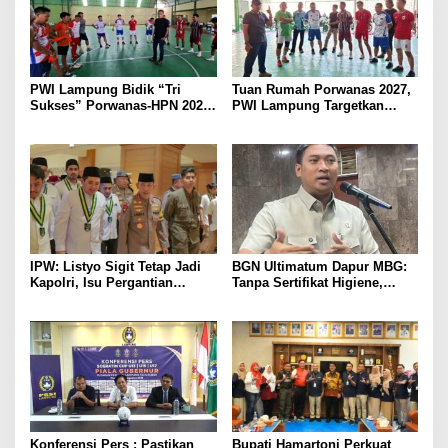
PWI Lampung Bidik “Tri
Tuan Rumah Porwanas 2027,
Sukses” Porwanas-HPN 2027:
PWI Lampung Targetkan
Emas, Ekonomi, dan
Futsal Kembali Berjaya
Pariwisata Menggeliat
IPW: Listyo Sigit Tetap Jadi
BGN Ultimatum Dapur MBG:
Kapolri, Isu Pergantian
Tanpa Sertifikat Higiene,
Diduga Dihembuskan
Tutup Permanen
Kawanan Febrie Adriansyah
Konferensi Pers : Pastikan
Bupati Hamartoni Perkuat