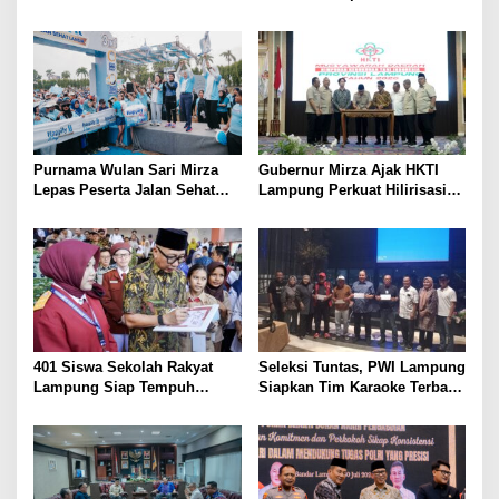
Provinsi dengan Inflasi
Bulutangkis PWI Lampung
Terendah di Sumatera
Menuju Porwanas 2027
Purnama Wulan Sari Mirza
Gubernur Mirza Ajak HKTI
Lepas Peserta Jalan Sehat
Lampung Perkuat Hilirisasi
Lansia, Ajak Wujudkan
Pertanian Untuk
Lansia Sehat dan Bahagia
Kesejahteraan Petani
401 Siswa Sekolah Rakyat
Seleksi Tuntas, PWI Lampung
Lampung Siap Tempuh
Siapkan Tim Karaoke Terbaik
Tahun Ajaran Baru, Gubernur
untuk Porwanas 2027
Dorong Lahirnya Generasi
Emas