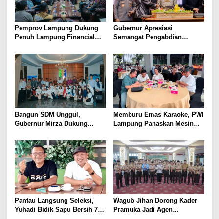
Pemprov Lampung Dukung
Gubernur Apresiasi
Penuh Lampung Financial
Semangat Pengabdian
Festival, Perkuat Literasi
Purnawirawan Polri untuk
Keuangan Generasi Muda
Menjaga Stabilitas Lampung
Bangun SDM Unggul,
Memburu Emas Karaoke, PWI
Gubernur Mirza Dukung
Lampung Panaskan Mesin
Pelatihan Bahasa Jerman
Menuju Porwanas 2026
bagi Generasi Muda
Lampung
Pantau Langsung Seleksi,
Wagub Jihan Dorong Kader
Yuhadi Bidik Sapu Bersih 7
Pramuka Jadi Agen
Emas Cabor Karoke di
Perubahan Melalui KPDK