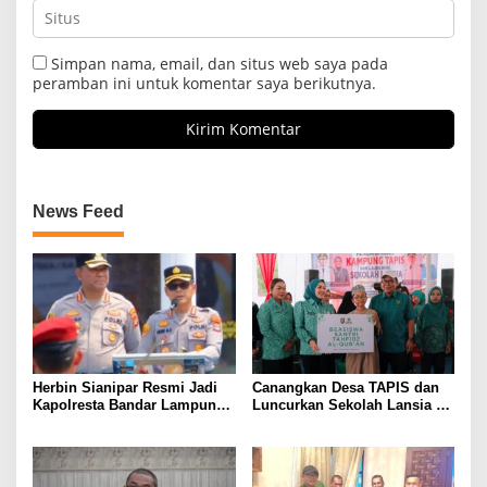
Simpan nama, email, dan situs web saya pada
peramban ini untuk komentar saya berikutnya.
News Feed
Herbin Sianipar Resmi Jadi
Canangkan Desa TAPIS dan
Kapolresta Bandar Lampung,
Luncurkan Sekolah Lansia di
Penindakan Korupsi Masuk
Kampung Rukti Endah, Ketua
Prioritas
TP PKK Lampung Dorong
Pembangunan SDM Dimulai
dari Desa