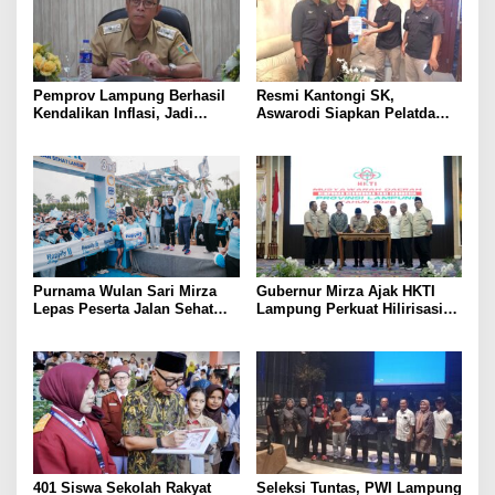
Pemprov Lampung Berhasil
Resmi Kantongi SK,
Kendalikan Inflasi, Jadi
Aswarodi Siapkan Pelatda
Provinsi dengan Inflasi
Bulutangkis PWI Lampung
Terendah di Sumatera
Menuju Porwanas 2027
Purnama Wulan Sari Mirza
Gubernur Mirza Ajak HKTI
Lepas Peserta Jalan Sehat
Lampung Perkuat Hilirisasi
Lansia, Ajak Wujudkan
Pertanian Untuk
Lansia Sehat dan Bahagia
Kesejahteraan Petani
401 Siswa Sekolah Rakyat
Seleksi Tuntas, PWI Lampung