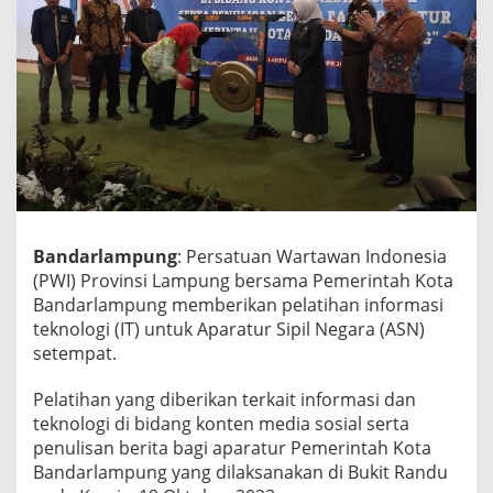
k
o
t
B
a
n
d
a
r
l
a
m
Bandarlampung
: Persatuan Wartawan Indonesia
p
u
(PWI) Provinsi Lampung bersama Pemerintah Kota
n
Bandarlampung memberikan pelatihan informasi
g
teknologi (IT) untuk Aparatur Sipil Negara (ASN)
B
setempat.
e
r
i
Pelatihan yang diberikan terkait informasi dan
k
teknologi di bidang konten media sosial serta
a
penulisan berita bagi aparatur Pemerintah Kota
n
Bandarlampung yang dilaksanakan di Bukit Randu
P