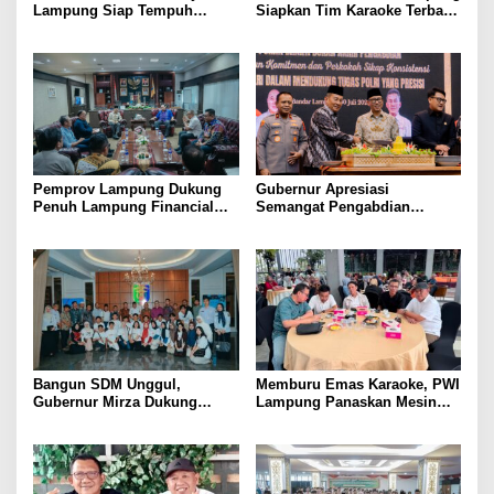
Lampung Siap Tempuh
Siapkan Tim Karaoke Terbaik
Tahun Ajaran Baru, Gubernur
untuk Porwanas 2027
Dorong Lahirnya Generasi
Emas
Pemprov Lampung Dukung
Gubernur Apresiasi
Penuh Lampung Financial
Semangat Pengabdian
Festival, Perkuat Literasi
Purnawirawan Polri untuk
Keuangan Generasi Muda
Menjaga Stabilitas Lampung
Bangun SDM Unggul,
Memburu Emas Karaoke, PWI
Gubernur Mirza Dukung
Lampung Panaskan Mesin
Pelatihan Bahasa Jerman
Menuju Porwanas 2026
bagi Generasi Muda
Lampung