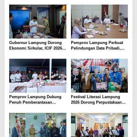
Porwanas 2027
2026
Gubernur Lampung Dorong
Pemprov Lampung Perkuat
Ekonomi Sirkular, ICIF 2026
Pelindungan Data Pribadi,
Jadi Peluang Tarik Investasi
Tingkatkan Literasi
Hijau ke Lampung
Keamanan Siber Aparatur
Pemprov Lampung Dukung
Festival Literasi Lampung
Penuh Pemberantasan
2026 Dorong Perpustakaan
Narkotika, Perkuat Sinergi
Jadi Ruang Edukasi dan
Jaga Keamanan Lampung
Rekreasi Keluarga