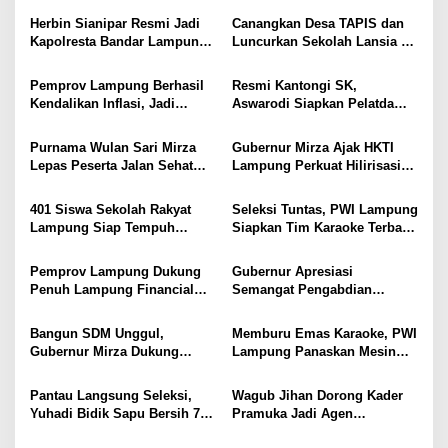
s
Herbin Sianipar Resmi Jadi
Canangkan Desa TAPIS dan
i
Kapolresta Bandar Lampung,
Luncurkan Sekolah Lansia di
Penindakan Korupsi Masuk
Kampung Rukti Endah, Ketua
p
Prioritas
TP PKK Lampung Dorong
Pemprov Lampung Berhasil
Resmi Kantongi SK,
o
Pembangunan SDM Dimulai
Kendalikan Inflasi, Jadi
Aswarodi Siapkan Pelatda
dari Desa
s
Provinsi dengan Inflasi
Bulutangkis PWI Lampung
Terendah di Sumatera
Menuju Porwanas 2027
Purnama Wulan Sari Mirza
Gubernur Mirza Ajak HKTI
Lepas Peserta Jalan Sehat
Lampung Perkuat Hilirisasi
Lansia, Ajak Wujudkan
Pertanian Untuk
Lansia Sehat dan Bahagia
Kesejahteraan Petani
401 Siswa Sekolah Rakyat
Seleksi Tuntas, PWI Lampung
Lampung Siap Tempuh
Siapkan Tim Karaoke Terbaik
Tahun Ajaran Baru, Gubernur
untuk Porwanas 2027
Dorong Lahirnya Generasi
Pemprov Lampung Dukung
Gubernur Apresiasi
Emas
Penuh Lampung Financial
Semangat Pengabdian
Festival, Perkuat Literasi
Purnawirawan Polri untuk
Keuangan Generasi Muda
Menjaga Stabilitas Lampung
Bangun SDM Unggul,
Memburu Emas Karaoke, PWI
Gubernur Mirza Dukung
Lampung Panaskan Mesin
Pelatihan Bahasa Jerman
Menuju Porwanas 2026
bagi Generasi Muda
Pantau Langsung Seleksi,
Wagub Jihan Dorong Kader
Lampung
Yuhadi Bidik Sapu Bersih 7
Pramuka Jadi Agen
Emas Cabor Karoke di
Perubahan Melalui KPDK