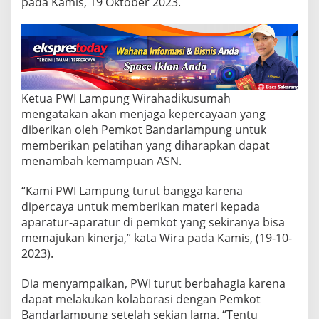
e
pada Kamis, 19 Oktober 2023.
l
a
t
i
h
a
n
Ketua PWI Lampung Wirahadikusumah
I
mengatakan akan menjaga kepercayaan yang
T
diberikan oleh Pemkot Bandarlampung untuk
B
a
memberikan pelatihan yang diharapkan dapat
g
menambah kemampuan ASN.
i
A
“Kami PWI Lampung turut bangga karena
S
dipercaya untuk memberikan materi kepada
N
aparatur-aparatur di pemkot yang sekiranya bisa
memajukan kinerja,” kata Wira pada Kamis, (19-10-
2023).
Dia menyampaikan, PWI turut berbahagia karena
dapat melakukan kolaborasi dengan Pemkot
Bandarlampung setelah sekian lama. “Tentu