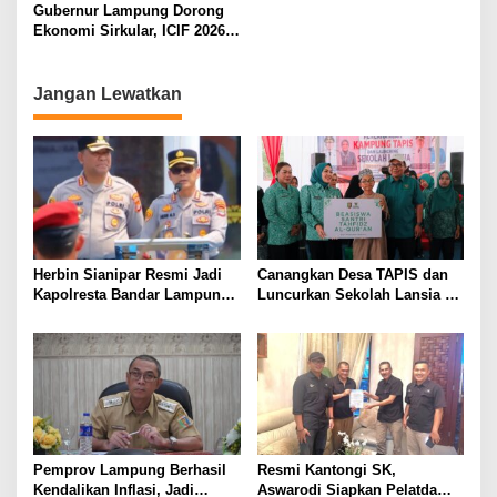
Porwanas 2027
2026
Gubernur Lampung Dorong
Ekonomi Sirkular, ICIF 2026
Jadi Peluang Tarik Investasi
Hijau ke Lampung
Jangan Lewatkan
Herbin Sianipar Resmi Jadi
Canangkan Desa TAPIS dan
Kapolresta Bandar Lampung,
Luncurkan Sekolah Lansia di
Penindakan Korupsi Masuk
Kampung Rukti Endah, Ketua
Prioritas
TP PKK Lampung Dorong
Pembangunan SDM Dimulai
dari Desa
Pemprov Lampung Berhasil
Resmi Kantongi SK,
Kendalikan Inflasi, Jadi
Aswarodi Siapkan Pelatda