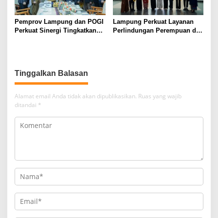
Pemprov Lampung dan POGI
Lampung Perkuat Layanan
Perkuat Sinergi Tingkatkan
Perlindungan Perempuan dan
Kesehatan Ibu dan Anak
Anak, Menteri PPPA Soroti
Tantangan Pengasuhan di Era
Digital
Tinggalkan Balasan
Alamat email Anda tidak akan dipublikasikan.
Ruas yang wajib
ditandai
*