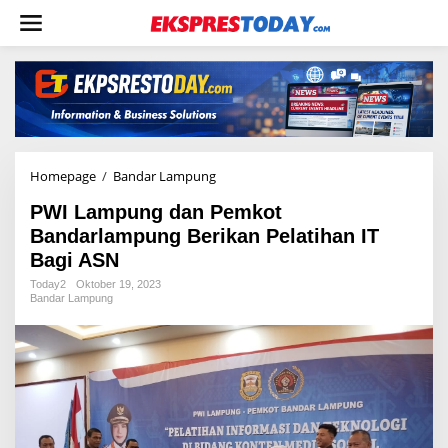
L
e
w
a
t
i
k
e
k
o
Homepage
/
Bandar Lampung
P
n
W
t
PWI Lampung dan Pemkot
I
e
L
Bandarlampung Berikan Pelatihan IT
n
a
Bagi ASN
m
p
Today2
Oktober 19, 2023
Bandar Lampung
u
n
g
d
a
n
P
e
m