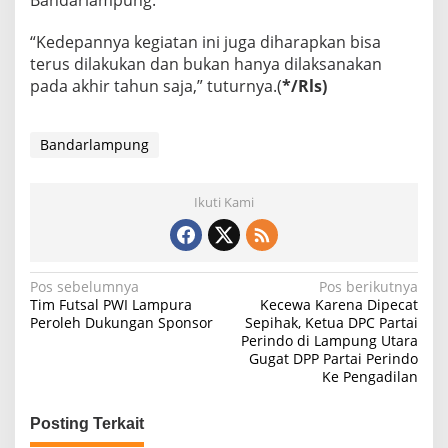
“Kedepannya kegiatan ini juga diharapkan bisa
terus dilakukan dan bukan hanya dilaksanakan
pada akhir tahun saja,” tuturnya.(
*/Rls)
Bandarlampung
Ikuti Kami
N
Pos sebelumnya
Pos berikutnya
Tim Futsal PWI Lampura
Kecewa Karena Dipecat
a
Peroleh Dukungan Sponsor
Sepihak, Ketua DPC Partai
Perindo di Lampung Utara
v
Gugat DPP Partai Perindo
i
Ke Pengadilan
g
Posting Terkait
a