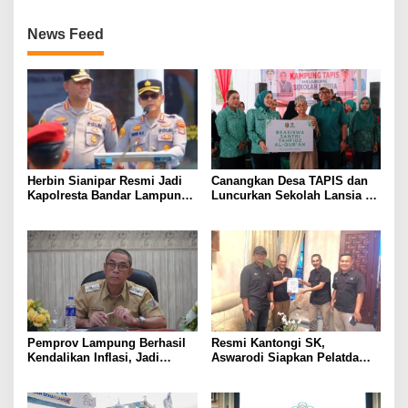
News Feed
Herbin Sianipar Resmi Jadi
Canangkan Desa TAPIS dan
Kapolresta Bandar Lampung,
Luncurkan Sekolah Lansia di
Penindakan Korupsi Masuk
Kampung Rukti Endah, Ketua
Prioritas
TP PKK Lampung Dorong
Pembangunan SDM Dimulai
dari Desa
Pemprov Lampung Berhasil
Resmi Kantongi SK,
Kendalikan Inflasi, Jadi
Aswarodi Siapkan Pelatda
Provinsi dengan Inflasi
Bulutangkis PWI Lampung
Terendah di Sumatera
Menuju Porwanas 2027