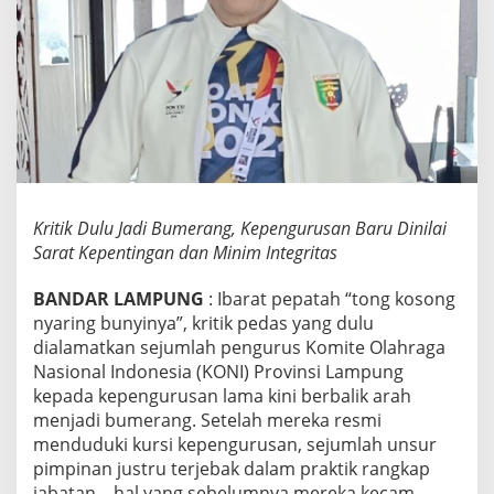
k
i
n
G
e
g
e
r
,
K
O
Kritik Dulu Jadi Bumerang, Kepengurusan Baru Dinilai
N
Sarat Kepentingan dan Minim Integritas
I
L
a
BANDAR LAMPUNG
: Ibarat pepatah “tong kosong
m
nyaring bunyinya”, kritik pedas yang dulu
p
dialamatkan sejumlah pengurus Komite Olahraga
u
Nasional Indonesia (KONI) Provinsi Lampung
n
kepada kepengurusan lama kini berbalik arah
g
D
menjadi bumerang. Setelah mereka resmi
i
menduduki kursi kepengurusan, sejumlah unsur
t
pimpinan justru terjebak dalam praktik rangkap
u
jabatan—hal yang sebelumnya mereka kecam