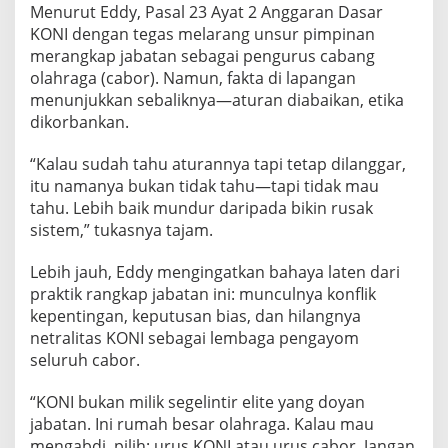
n
Menurut Eddy, Pasal 23 Ayat 2 Anggaran Dasar
a
KONI dengan tegas melarang unsur pimpinan
a
merangkap jabatan sebagai pengurus cabang
n
O
olahraga (cabor). Namun, fakta di lapangan
l
menunjukkan sebaliknya—aturan diabaikan, etika
a
dikorbankan.
h
r
“Kalau sudah tahu aturannya tapi tetap dilanggar,
a
g
itu namanya bukan tidak tahu—tapi tidak mau
a
tahu. Lebih baik mundur daripada bikin rusak
sistem,” tukasnya tajam.
Lebih jauh, Eddy mengingatkan bahaya laten dari
praktik rangkap jabatan ini: munculnya konflik
kepentingan, keputusan bias, dan hilangnya
netralitas KONI sebagai lembaga pengayom
seluruh cabor.
“KONI bukan milik segelintir elite yang doyan
jabatan. Ini rumah besar olahraga. Kalau mau
mengabdi, pilih: urus KONI atau urus cabor. Jangan