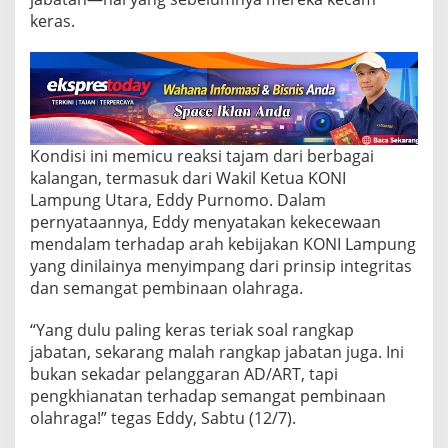
d
i
keras.
n
g
K
h
i
a
n
Kondisi ini memicu reaksi tajam dari berbagai
a
kalangan, termasuk dari Wakil Ketua KONI
t
Lampung Utara, Eddy Purnomo. Dalam
i
S
pernyataannya, Eddy menyatakan kekecewaan
e
mendalam terhadap arah kebijakan KONI Lampung
m
yang dinilainya menyimpang dari prinsip integritas
a
dan semangat pembinaan olahraga.
n
g
a
“Yang dulu paling keras teriak soal rangkap
t
jabatan, sekarang malah rangkap jabatan juga. Ini
P
bukan sekadar pelanggaran AD/ART, tapi
e
pengkhianatan terhadap semangat pembinaan
m
b
olahraga!” tegas Eddy, Sabtu (12/7).
i