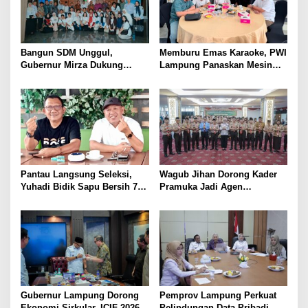
Bangun SDM Unggul,
Memburu Emas Karaoke, PWI
Gubernur Mirza Dukung
Lampung Panaskan Mesin
Pelatihan Bahasa Jerman
Menuju Porwanas 2026
bagi Generasi Muda
Lampung
Pantau Langsung Seleksi,
Wagub Jihan Dorong Kader
Yuhadi Bidik Sapu Bersih 7
Pramuka Jadi Agen
Emas Cabor Karoke di
Perubahan Melalui KPDK
Porwanas 2027
2026
Gubernur Lampung Dorong
Pemprov Lampung Perkuat
Ekonomi Sirkular, ICIF 2026
Pelindungan Data Pribadi,