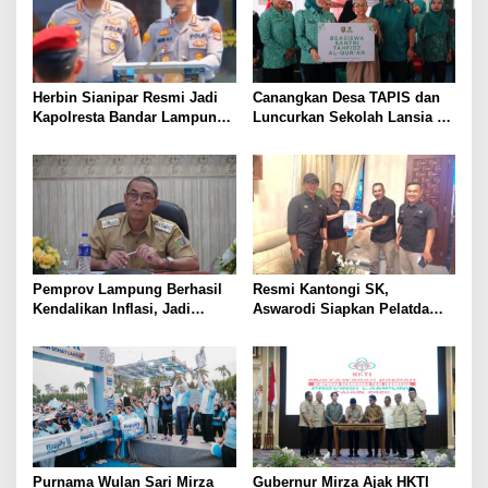
Herbin Sianipar Resmi Jadi
Canangkan Desa TAPIS dan
Kapolresta Bandar Lampung,
Luncurkan Sekolah Lansia di
Penindakan Korupsi Masuk
Kampung Rukti Endah, Ketua
Prioritas
TP PKK Lampung Dorong
Pembangunan SDM Dimulai
dari Desa
Pemprov Lampung Berhasil
Resmi Kantongi SK,
Kendalikan Inflasi, Jadi
Aswarodi Siapkan Pelatda
Provinsi dengan Inflasi
Bulutangkis PWI Lampung
Terendah di Sumatera
Menuju Porwanas 2027
Purnama Wulan Sari Mirza
Gubernur Mirza Ajak HKTI