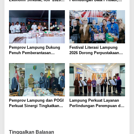
Jadi Peluang Tarik Investasi
Tingkatkan Literasi
Hijau ke Lampung
Keamanan Siber Aparatur
Pemprov Lampung Dukung
Festival Literasi Lampung
Penuh Pemberantasan
2026 Dorong Perpustakaan
Narkotika, Perkuat Sinergi
Jadi Ruang Edukasi dan
Jaga Keamanan Lampung
Rekreasi Keluarga
Pemprov Lampung dan POGI
Lampung Perkuat Layanan
Perkuat Sinergi Tingkatkan
Perlindungan Perempuan dan
Kesehatan Ibu dan Anak
Anak, Menteri PPPA Soroti
Tantangan Pengasuhan di Era
Digital
Tinggalkan Balasan