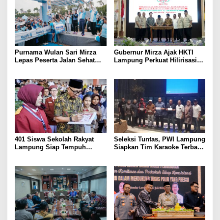
Purnama Wulan Sari Mirza
Gubernur Mirza Ajak HKTI
Lepas Peserta Jalan Sehat
Lampung Perkuat Hilirisasi
Lansia, Ajak Wujudkan
Pertanian Untuk
Lansia Sehat dan Bahagia
Kesejahteraan Petani
401 Siswa Sekolah Rakyat
Seleksi Tuntas, PWI Lampung
Lampung Siap Tempuh
Siapkan Tim Karaoke Terbaik
Tahun Ajaran Baru, Gubernur
untuk Porwanas 2027
Dorong Lahirnya Generasi
Emas