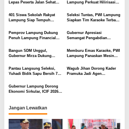
Lepas Peserta Jalan Sehat
Lampung Perkuat Hilirisasi
Lansia, Ajak Wujudkan
Pertanian Untuk
Lansia Sehat dan Bahagia
Kesejahteraan Petani
401 Siswa Sekolah Rakyat
Seleksi Tuntas, PWI Lampung
Lampung Siap Tempuh
Siapkan Tim Karaoke Terbaik
Tahun Ajaran Baru, Gubernur
untuk Porwanas 2027
Dorong Lahirnya Generasi
Pemprov Lampung Dukung
Gubernur Apresiasi
Emas
Penuh Lampung Financial
Semangat Pengabdian
Festival, Perkuat Literasi
Purnawirawan Polri untuk
Keuangan Generasi Muda
Menjaga Stabilitas Lampung
Bangun SDM Unggul,
Memburu Emas Karaoke, PWI
Gubernur Mirza Dukung
Lampung Panaskan Mesin
Pelatihan Bahasa Jerman
Menuju Porwanas 2026
bagi Generasi Muda
Pantau Langsung Seleksi,
Wagub Jihan Dorong Kader
Lampung
Yuhadi Bidik Sapu Bersih 7
Pramuka Jadi Agen
Emas Cabor Karoke di
Perubahan Melalui KPDK
Porwanas 2027
2026
Gubernur Lampung Dorong
Ekonomi Sirkular, ICIF 2026
Jadi Peluang Tarik Investasi
Hijau ke Lampung
Jangan Lewatkan