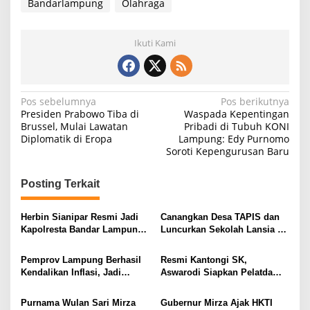
Bandarlampung
Olahraga
Ikuti Kami
N
Pos sebelumnya
Pos berikutnya
Presiden Prabowo Tiba di
Waspada Kepentingan
a
Brussel, Mulai Lawatan
Pribadi di Tubuh KONI
Diplomatik di Eropa
Lampung: Edy Purnomo
v
Soroti Kepengurusan Baru
i
g
Posting Terkait
a
s
Herbin Sianipar Resmi Jadi
Canangkan Desa TAPIS dan
Kapolresta Bandar Lampung,
Luncurkan Sekolah Lansia di
i
Penindakan Korupsi Masuk
Kampung Rukti Endah, Ketua
Prioritas
TP PKK Lampung Dorong
p
Pemprov Lampung Berhasil
Resmi Kantongi SK,
Pembangunan SDM Dimulai
Kendalikan Inflasi, Jadi
Aswarodi Siapkan Pelatda
o
dari Desa
Provinsi dengan Inflasi
Bulutangkis PWI Lampung
s
Terendah di Sumatera
Menuju Porwanas 2027
Purnama Wulan Sari Mirza
Gubernur Mirza Ajak HKTI