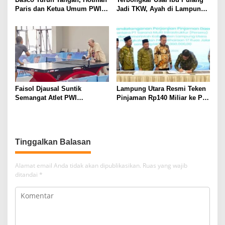
Paris dan Ketua Umum PWI
Jadi TKW, Ayah di Lampung
Duduk Semeja, Isyarat Damai
Utara Diduga Cabuli Anak
Polemik Wartawan?
Kandung Selama Empat
Tahun, Nyaris Diamuk Massa
Faisol Djausal Suntik
Lampung Utara Resmi Teken
Semangat Atlet PWI
Pinjaman Rp140 Miliar ke PT
Lampung, Optimistis Tenis
SMI untuk Perbaikan 17 Ruas
Meja Porwanas Bidik Prestasi
Jalan
Nasional
Tinggalkan Balasan
Alamat email Anda tidak akan dipublikasikan.
Ruas yang wajib
ditandai
*