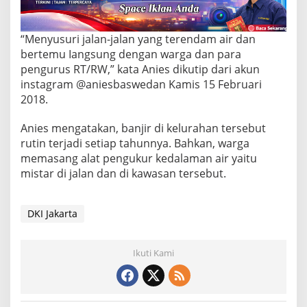
k
S
e
k
“Menyusuri jalan-jalan yang terendam air dan
i
bertemu Iangsung dengan warga dan para
t
pengurus RT/RW,” kata Anies dikutip dari akun
a
instagram @aniesbaswedan Kamis 15 Februari
r
2018.
Anies mengatakan, banjir di kelurahan tersebut
rutin terjadi setiap tahunnya. Bahkan, warga
memasang alat pengukur kedalaman air yaitu
mistar di jalan dan di kawasan tersebut.
DKI Jakarta
Ikuti Kami