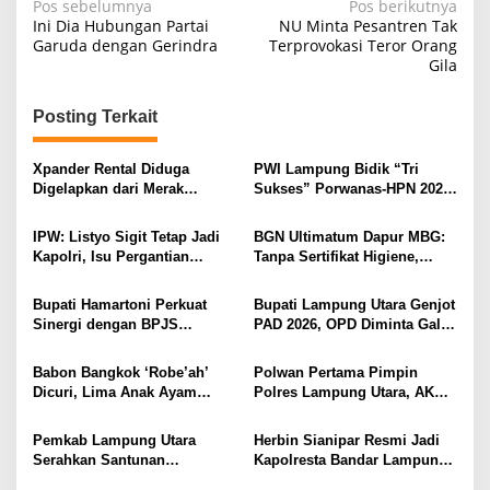
N
Pos sebelumnya
Pos berikutnya
Ini Dia Hubungan Partai
NU Minta Pesantren Tak
a
Garuda dengan Gerindra
Terprovokasi Teror Orang
Gila
v
i
Posting Terkait
g
a
Xpander Rental Diduga
PWI Lampung Bidik “Tri
s
Digelapkan dari Merak
Sukses” Porwanas-HPN 2027:
Diamankan di Bakauheni,
Emas, Ekonomi, dan
i
Pengemudinya Prajurit TNI
Pariwisata Menggeliat
IPW: Listyo Sigit Tetap Jadi
BGN Ultimatum Dapur MBG:
AL
p
Kapolri, Isu Pergantian
Tanpa Sertifikat Higiene,
Diduga Dihembuskan
Tutup Permanen
o
Kawanan Febrie Adriansyah
Bupati Hamartoni Perkuat
Bupati Lampung Utara Genjot
s
Sinergi dengan BPJS
PAD 2026, OPD Diminta Gali
Kesehatan, Dorong Layanan
Sumber Pendapatan Baru
Kesehatan Makin Cepat dan
hingga Optimalkan PBB-P2
Babon Bangkok ‘Robe’ah’
Polwan Pertama Pimpin
Mudah
Dicuri, Lima Anak Ayam
Polres Lampung Utara, AKBP
Menangis Piyik-Piyik, Warga
Raswidiati Disambut Tradisi
Gang Jalaba Kotabumi Heboh
Pedang Pora
Pemkab Lampung Utara
Herbin Sianipar Resmi Jadi
Serahkan Santunan
Kapolresta Bandar Lampung,
Kemensos kepada Keluarga
Penindakan Korupsi Masuk