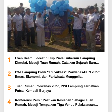
1
Even Resmi Soreatin Cup Piala Gubernur Lampung
Dimulai, Mesuji Tuan Rumah, Catatkan Sejarah Baru
Kebangkitan Olahraga Di Bumi Ragab Begawe Caram
2
PWI Lampung Bidik “Tri Sukses” Porwanas-HPN 2027:
Emas, Ekonomi, dan Pariwisata Menggeliat
3
Tuan Rumah Porwanas 2027, PWI Lampung Targetkan
Futsal Kembali Berjaya
4
Konferensi Pers : Pastikan Kesiapan Sebagai Tuan
Rumah, Mesuji Tempatkan Tiga Venue Pelaksanaan
Soeratin Cup Piala Gubernur Lampung