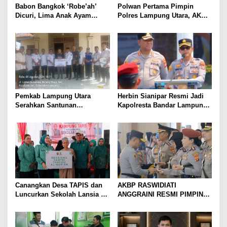
Babon Bangkok ‘Robe’ah’
Polwan Pertama Pimpin
Dicuri, Lima Anak Ayam
Polres Lampung Utara, AKBP
Menangis Piyik-Piyik, Warga
Raswidiati Disambut Tradisi
Gang Jalaba Kotabumi Heboh
Pedang Pora
Pemkab Lampung Utara
Herbin Sianipar Resmi Jadi
Serahkan Santunan
Kapolresta Bandar Lampung,
Kemensos kepada Keluarga
Penindakan Korupsi Masuk
Korban Kebakaran
Prioritas
Canangkan Desa TAPIS dan
AKBP RASWIDIATI
Luncurkan Sekolah Lansia di
ANGGRAINI RESMI PIMPIN
Kampung Rukti Endah, Ketua
POLRES LAMPUNG UTARA,
TP PKK Lampung Dorong
BAWA KOMITMEN PERKUAT
Pembangunan SDM Dimulai
KAMTIBMAS DAN