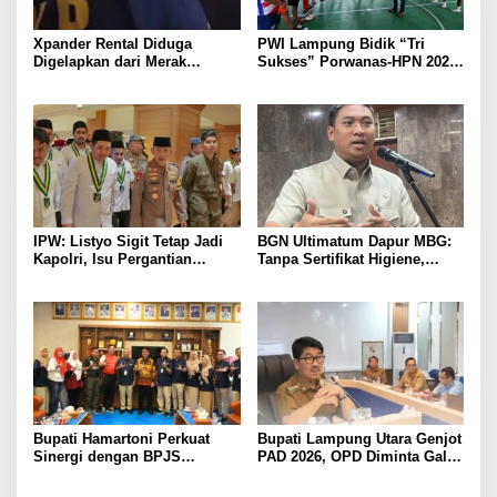
Xpander Rental Diduga
PWI Lampung Bidik “Tri
Digelapkan dari Merak
Sukses” Porwanas-HPN 2027:
Diamankan di Bakauheni,
Emas, Ekonomi, dan
Pengemudinya Prajurit TNI
Pariwisata Menggeliat
AL
IPW: Listyo Sigit Tetap Jadi
BGN Ultimatum Dapur MBG:
Kapolri, Isu Pergantian
Tanpa Sertifikat Higiene,
Diduga Dihembuskan
Tutup Permanen
Kawanan Febrie Adriansyah
Bupati Hamartoni Perkuat
Bupati Lampung Utara Genjot
Sinergi dengan BPJS
PAD 2026, OPD Diminta Gali
Kesehatan, Dorong Layanan
Sumber Pendapatan Baru
Kesehatan Makin Cepat dan
hingga Optimalkan PBB-P2