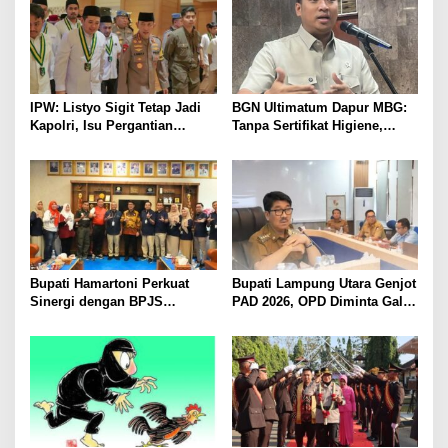
AL
IPW: Listyo Sigit Tetap Jadi
BGN Ultimatum Dapur MBG:
Kapolri, Isu Pergantian
Tanpa Sertifikat Higiene,
Diduga Dihembuskan
Tutup Permanen
Kawanan Febrie Adriansyah
Bupati Hamartoni Perkuat
Bupati Lampung Utara Genjot
Sinergi dengan BPJS
PAD 2026, OPD Diminta Gali
Kesehatan, Dorong Layanan
Sumber Pendapatan Baru
Kesehatan Makin Cepat dan
hingga Optimalkan PBB-P2
Mudah