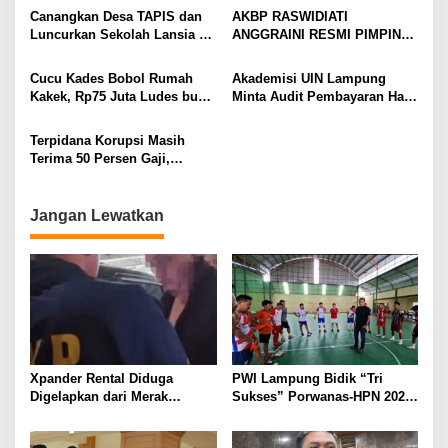
Korban Kebakaran
Prioritas
Canangkan Desa TAPIS dan
AKBP RASWIDIATI
Luncurkan Sekolah Lansia di
ANGGRAINI RESMI PIMPIN
Kampung Rukti Endah, Ketua
POLRES LAMPUNG UTARA,
TP PKK Lampung Dorong
BAWA KOMITMEN PERKUAT
Cucu Kades Bobol Rumah
Akademisi UIN Lampung
Pembangunan SDM Dimulai
KAMTIBMAS DAN
Kakek, Rp75 Juta Ludes buat
Minta Audit Pembayaran Hak
dari Desa
PELAYANAN PRESISI
Judol, Diringkus dan
ASN Terpidana Korupsi:
Ditembak Polisi
Kepastian Hukum Tak Boleh
Terpidana Korupsi Masih
Berlarut
Terima 50 Persen Gaji,
BKSDM Lampung Utara;
Tunggu Keputusan BKN
Jangan Lewatkan
Xpander Rental Diduga
PWI Lampung Bidik “Tri
Digelapkan dari Merak
Sukses” Porwanas-HPN 2027:
Diamankan di Bakauheni,
Emas, Ekonomi, dan
Pengemudinya Prajurit TNI
Pariwisata Menggeliat