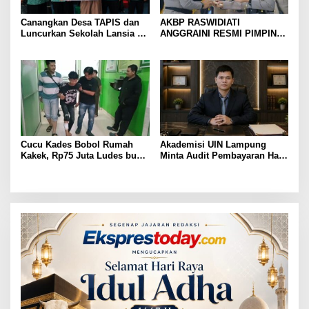
Canangkan Desa TAPIS dan
AKBP RASWIDIATI
Luncurkan Sekolah Lansia di
ANGGRAINI RESMI PIMPIN
Kampung Rukti Endah, Ketua
POLRES LAMPUNG UTARA,
TP PKK Lampung Dorong
BAWA KOMITMEN PERKUAT
Pembangunan SDM Dimulai
KAMTIBMAS DAN
dari Desa
PELAYANAN PRESISI
Cucu Kades Bobol Rumah
Akademisi UIN Lampung
Kakek, Rp75 Juta Ludes buat
Minta Audit Pembayaran Hak
Judol, Diringkus dan
ASN Terpidana Korupsi:
Ditembak Polisi
Kepastian Hukum Tak Boleh
Berlarut