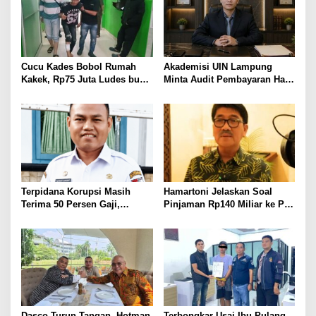
dari Desa
PELAYANAN PRESISI
Cucu Kades Bobol Rumah
Akademisi UIN Lampung
Kakek, Rp75 Juta Ludes buat
Minta Audit Pembayaran Hak
Judol, Diringkus dan
ASN Terpidana Korupsi:
Ditembak Polisi
Kepastian Hukum Tak Boleh
Berlarut
Terpidana Korupsi Masih
Hamartoni Jelaskan Soal
Terima 50 Persen Gaji,
Pinjaman Rp140 Miliar ke PT
BKSDM Lampung Utara;
SMI: Tanpa Terobosan,
Tunggu Keputusan BKN
Perbaikan Jalan Butuh Waktu
Bertahun-tahun
Dasco Turun Tangan, Hotman
Terbongkar Usai Ibu Pulang