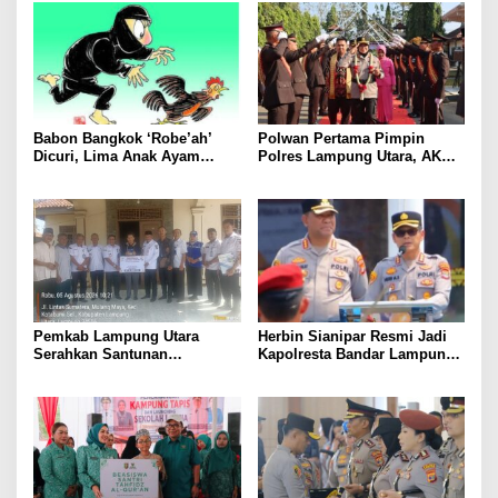
Mudah
Babon Bangkok ‘Robe’ah’
Polwan Pertama Pimpin
Dicuri, Lima Anak Ayam
Polres Lampung Utara, AKBP
Menangis Piyik-Piyik, Warga
Raswidiati Disambut Tradisi
Gang Jalaba Kotabumi Heboh
Pedang Pora
Pemkab Lampung Utara
Herbin Sianipar Resmi Jadi
Serahkan Santunan
Kapolresta Bandar Lampung,
Kemensos kepada Keluarga
Penindakan Korupsi Masuk
Korban Kebakaran
Prioritas