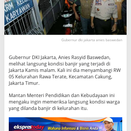
a
n
j
i
r
,
A
Gubernur dki jakarta anies baswedan
n
i
e
Gubernur DKI Jakarta, Anies Rasyid Baswedan,
s
B
melihat langsung kondisi banjir yang terjadi di
a
Jakarta Kamis malam. Kali ini dia menyambangi RW
k
05 Kelurahan Rawa Terate, Kecamatan Cakung,
a
Jakarta Timur.
l
C
e
Mantan Menteri Pendidikan dan Kebudayaan ini
k
mengaku ingin memeriksa langsung kondisi warga
P
yang dilanda banjir di kelurahan itu.
a
b
r
i