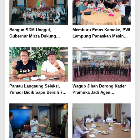
Bangun SDM Unggul,
Memburu Emas Karaoke, PWI
Gubernur Mirza Dukung
Lampung Panaskan Mesin
Pelatihan Bahasa Jerman
Menuju Porwanas 2026
bagi Generasi Muda
Lampung
Pantau Langsung Seleksi,
Wagub Jihan Dorong Kader
Yuhadi Bidik Sapu Bersih 7
Pramuka Jadi Agen
Emas Cabor Karoke di
Perubahan Melalui KPDK
Porwanas 2027
2026