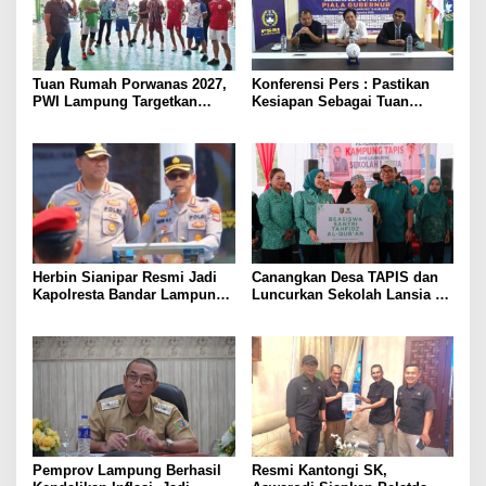
Tuan Rumah Porwanas 2027,
Konferensi Pers : Pastikan
PWI Lampung Targetkan
Kesiapan Sebagai Tuan
Futsal Kembali Berjaya
Rumah, Mesuji Tempatkan
Tiga Venue Pelaksanaan
Soeratin Cup Piala Gubernur
Lampung
Herbin Sianipar Resmi Jadi
Canangkan Desa TAPIS dan
Kapolresta Bandar Lampung,
Luncurkan Sekolah Lansia di
Penindakan Korupsi Masuk
Kampung Rukti Endah, Ketua
Prioritas
TP PKK Lampung Dorong
Pembangunan SDM Dimulai
dari Desa
Pemprov Lampung Berhasil
Resmi Kantongi SK,