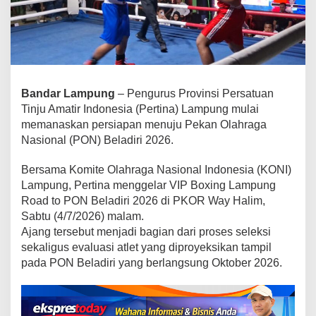
i
r
i
2
0
2
6
Bandar Lampung
– Pengurus Provinsi Persatuan
,
Tinju Amatir Indonesia (Pertina) Lampung mulai
P
memanaskan persiapan menuju Pekan Olahraga
e
Nasional (PON) Beladiri 2026.
r
t
Bersama Komite Olahraga Nasional Indonesia (KONI)
i
Lampung, Pertina menggelar VIP Boxing Lampung
n
Road to PON Beladiri 2026 di PKOR Way Halim,
a
Sabtu (4/7/2026) malam.
L
Ajang tersebut menjadi bagian dari proses seleksi
a
sekaligus evaluasi atlet yang diproyeksikan tampil
m
p
pada PON Beladiri yang berlangsung Oktober 2026.
u
n
g