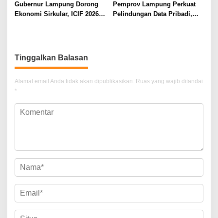
Gubernur Lampung Dorong
Pemprov Lampung Perkuat
Ekonomi Sirkular, ICIF 2026
Pelindungan Data Pribadi,
Jadi Peluang Tarik Investasi
Tingkatkan Literasi
Hijau ke Lampung
Keamanan Siber Aparatur
Tinggalkan Balasan
Alamat email Anda tidak akan dipublikasikan.
Ruas yang wajib ditandai
*