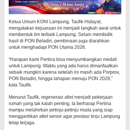
G
e
l
a
Ketua Umum KONI Lampung, Taufik Hidayat,
r
mengatakan kejuaraan ini menjadi langkah awal untuk
V
membentuk tim terbaik Lampung. Selain membidik
I
hasil di PON Beladiri, pembinaan juga diarahkan
P
untuk menghadapi PON Utama 2028.
B
o
x
“Harapan kami Pertina bisa menyumbangkan medali
i
untuk Lampung. Waktu yang ada harus dimanfaatkan
n
sebaik mungkin karena setelah ini masih ada Porprov,
g
PON Beladiri, hingga tahapan menuju PON 2028,”
S
kata Taufik.
e
l
Menurut Taufik, regenerasi atlet menjadi pekerjaan
e
rumah yang tak kalah penting. Ia berharap Pertina
k
mampu melahirkan petinju-petinju muda yang siap
s
menggantikan atlet senior agar prestasi tinju Lampung
i
tetap terjaga.
A
t