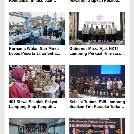
Kendalikan Inflasi, Jadi
Aswarodi Siapkan Pelatda
Provinsi dengan Inflasi
Bulutangkis PWI Lampung
Terendah di Sumatera
Menuju Porwanas 2027
Purnama Wulan Sari Mirza
Gubernur Mirza Ajak HKTI
Lepas Peserta Jalan Sehat
Lampung Perkuat Hilirisasi
Lansia, Ajak Wujudkan
Pertanian Untuk
Lansia Sehat dan Bahagia
Kesejahteraan Petani
401 Siswa Sekolah Rakyat
Seleksi Tuntas, PWI Lampung
Lampung Siap Tempuh
Siapkan Tim Karaoke Terbaik
Tahun Ajaran Baru, Gubernur
untuk Porwanas 2027
Dorong Lahirnya Generasi
Emas