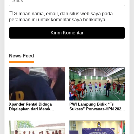
Simpan nama, email, dan situs web saya pada
peramban ini untuk komentar saya berikutnya.
News Feed
Xpander Rental Diduga
PWI Lampung Bidik “Tri
Digelapkan dari Merak
Sukses” Porwanas-HPN 2027:
Diamankan di Bakauheni,
Emas, Ekonomi, dan
Pengemudinya Prajurit TNI
Pariwisata Menggeliat
AL