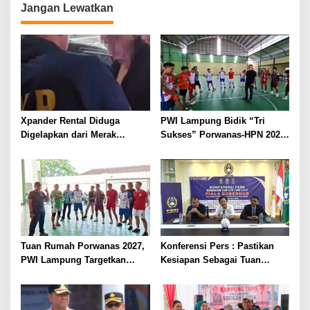
Jangan Lewatkan
Lampung
Xpander Rental Diduga
PWI Lampung Bidik “Tri
Digelapkan dari Merak
Sukses” Porwanas-HPN 2027:
Diamankan di Bakauheni,
Emas, Ekonomi, dan
Pengemudinya Prajurit TNI
Pariwisata Menggeliat
AL
Tuan Rumah Porwanas 2027,
Konferensi Pers : Pastikan
PWI Lampung Targetkan
Kesiapan Sebagai Tuan
Futsal Kembali Berjaya
Rumah, Mesuji Tempatkan
Tiga Venue Pelaksanaan
Soeratin Cup Piala Gubernur