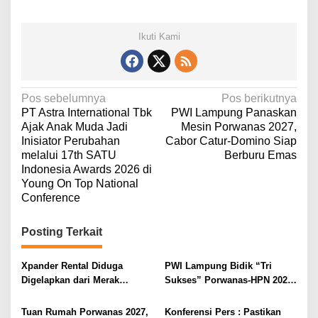
Ikuti Kami
N
Pos sebelumnya
Pos berikutnya
PT Astra International Tbk
PWI Lampung Panaskan
a
Ajak Anak Muda Jadi
Mesin Porwanas 2027,
v
Inisiator Perubahan
Cabor Catur-Domino Siap
melalui 17th SATU
Berburu Emas
i
Indonesia Awards 2026 di
g
Young On Top National
a
Conference
s
Posting Terkait
i
p
Xpander Rental Diduga
PWI Lampung Bidik “Tri
o
Digelapkan dari Merak
Sukses” Porwanas-HPN 2027:
Diamankan di Bakauheni,
Emas, Ekonomi, dan
s
Pengemudinya Prajurit TNI
Pariwisata Menggeliat
Tuan Rumah Porwanas 2027,
Konferensi Pers : Pastikan