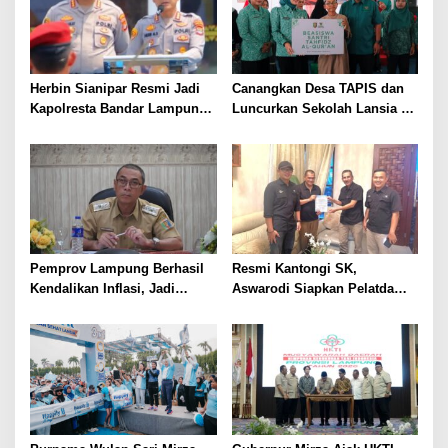
Lampung
Herbin Sianipar Resmi Jadi
Canangkan Desa TAPIS dan
Kapolresta Bandar Lampung,
Luncurkan Sekolah Lansia di
Penindakan Korupsi Masuk
Kampung Rukti Endah, Ketua
Prioritas
TP PKK Lampung Dorong
Pembangunan SDM Dimulai
dari Desa
Pemprov Lampung Berhasil
Resmi Kantongi SK,
Kendalikan Inflasi, Jadi
Aswarodi Siapkan Pelatda
Provinsi dengan Inflasi
Bulutangkis PWI Lampung
Terendah di Sumatera
Menuju Porwanas 2027