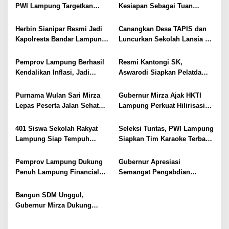
AL
PWI Lampung Targetkan
Kesiapan Sebagai Tuan
Futsal Kembali Berjaya
Rumah, Mesuji Tempatkan
Tiga Venue Pelaksanaan
Herbin Sianipar Resmi Jadi
Canangkan Desa TAPIS dan
Soeratin Cup Piala Gubernur
Kapolresta Bandar Lampung,
Luncurkan Sekolah Lansia di
Lampung
Penindakan Korupsi Masuk
Kampung Rukti Endah, Ketua
Prioritas
TP PKK Lampung Dorong
Pemprov Lampung Berhasil
Resmi Kantongi SK,
Pembangunan SDM Dimulai
Kendalikan Inflasi, Jadi
Aswarodi Siapkan Pelatda
dari Desa
Provinsi dengan Inflasi
Bulutangkis PWI Lampung
Terendah di Sumatera
Menuju Porwanas 2027
Purnama Wulan Sari Mirza
Gubernur Mirza Ajak HKTI
Lepas Peserta Jalan Sehat
Lampung Perkuat Hilirisasi
Lansia, Ajak Wujudkan
Pertanian Untuk
Lansia Sehat dan Bahagia
Kesejahteraan Petani
401 Siswa Sekolah Rakyat
Seleksi Tuntas, PWI Lampung
Lampung Siap Tempuh
Siapkan Tim Karaoke Terbaik
Tahun Ajaran Baru, Gubernur
untuk Porwanas 2027
Dorong Lahirnya Generasi
Pemprov Lampung Dukung
Gubernur Apresiasi
Emas
Penuh Lampung Financial
Semangat Pengabdian
Festival, Perkuat Literasi
Purnawirawan Polri untuk
Keuangan Generasi Muda
Menjaga Stabilitas Lampung
Bangun SDM Unggul,
Gubernur Mirza Dukung
Pelatihan Bahasa Jerman
bagi Generasi Muda