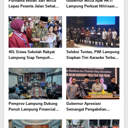
Purnama Wulan Sari Mirza
Gubernur Mirza Ajak HKTI
Lepas Peserta Jalan Sehat
Lampung Perkuat Hilirisasi
Lansia, Ajak Wujudkan
Pertanian Untuk
Lansia Sehat dan Bahagia
Kesejahteraan Petani
401 Siswa Sekolah Rakyat
Seleksi Tuntas, PWI Lampung
Lampung Siap Tempuh
Siapkan Tim Karaoke Terbaik
Tahun Ajaran Baru, Gubernur
untuk Porwanas 2027
Dorong Lahirnya Generasi
Emas
Pemprov Lampung Dukung
Gubernur Apresiasi
Penuh Lampung Financial
Semangat Pengabdian
Festival, Perkuat Literasi
Purnawirawan Polri untuk
Keuangan Generasi Muda
Menjaga Stabilitas Lampung