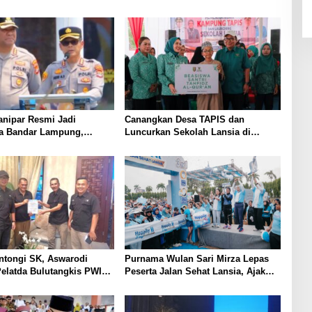
anipar Resmi Jadi
Canangkan Desa TAPIS dan
ta Bandar Lampung,
Luncurkan Sekolah Lansia di
an Korupsi Masuk
Kampung Rukti Endah, Ketua TP
PKK Lampung Dorong
Pembangunan SDM Dimulai dari
Desa
ntongi SK, Aswarodi
Purnama Wulan Sari Mirza Lepas
elatda Bulutangkis PWI
Peserta Jalan Sehat Lansia, Ajak
Menuju Porwanas 2027
Wujudkan Lansia Sehat dan
Bahagia