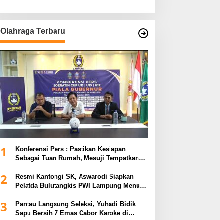
Olahraga Terbaru
1
Konferensi Pers : Pastikan Kesiapan
Sebagai Tuan Rumah, Mesuji Tempatkan
Tiga Venue Pelaksanaan Soeratin Cup
2
Piala Gubernur Lampung
Resmi Kantongi SK, Aswarodi Siapkan
Pelatda Bulutangkis PWI Lampung Menuju
Porwanas 2027
3
Pantau Langsung Seleksi, Yuhadi Bidik
Sapu Bersih 7 Emas Cabor Karoke di