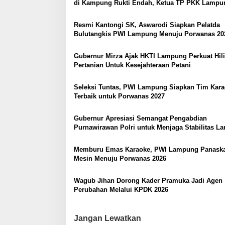
di Kampung Rukti Endah, Ketua TP PKK Lampu
o
Dorong Pembangunan SDM Dimulai dari Desa
s
Resmi Kantongi SK, Aswarodi Siapkan Pelatda
Bulutangkis PWI Lampung Menuju Porwanas 20
Gubernur Mirza Ajak HKTI Lampung Perkuat Hili
Pertanian Untuk Kesejahteraan Petani
Seleksi Tuntas, PWI Lampung Siapkan Tim Kar
Terbaik untuk Porwanas 2027
Gubernur Apresiasi Semangat Pengabdian
Purnawirawan Polri untuk Menjaga Stabilitas 
Memburu Emas Karaoke, PWI Lampung Panask
Mesin Menuju Porwanas 2026
Wagub Jihan Dorong Kader Pramuka Jadi Agen
Perubahan Melalui KPDK 2026
Jangan Lewatkan