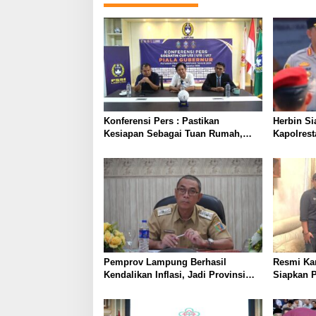
Konferensi Pers : Pastikan
Herbin Si
Kesiapan Sebagai Tuan Rumah,
Kapolres
Mesuji Tempatkan Tiga Venue
Penindak
Pelaksanaan Soeratin Cup Piala
Prioritas
Gubernur Lampung
Pemprov Lampung Berhasil
Resmi Ka
Kendalikan Inflasi, Jadi Provinsi
Siapkan P
dengan Inflasi Terendah di
Lampung 
Sumatera