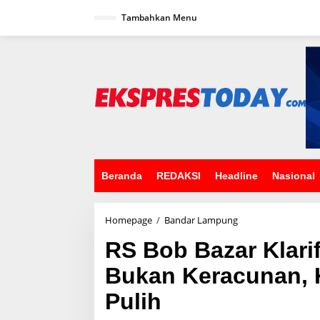
L
Tambahkan Menu
e
w
a
t
i
k
e
k
o
n
t
e
n
Beranda
REDAKSI
Headline
Nasional
Homepage
/
Bandar Lampung
R
S
RS Bob Bazar Klari
B
o
Bukan Keracunan, 
b
B
Pulih
a
z