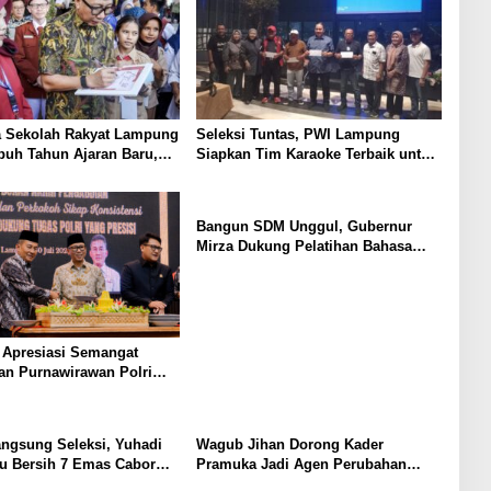
a Sekolah Rakyat Lampung
Seleksi Tuntas, PWI Lampung
puh Tahun Ajaran Baru,
Siapkan Tim Karaoke Terbaik untuk
 Dorong Lahirnya
Porwanas 2027
 Emas
Bangun SDM Unggul, Gubernur
Mirza Dukung Pelatihan Bahasa
Jerman bagi Generasi Muda
Lampung
 Apresiasi Semangat
an Purnawirawan Polri
jaga Stabilitas Lampung
ngsung Seleksi, Yuhadi
Wagub Jihan Dorong Kader
u Bersih 7 Emas Cabor
Pramuka Jadi Agen Perubahan
 Porwanas 2027
Melalui KPDK 2026