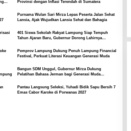
ng
Provinsi dengan Inflasi Terendah di Sumatera
Purnama Wulan Sari Mirza Lepas Peserta Jalan Sehat
27
Lansia, Ajak Wujudkan Lansia Sehat dan Bahagia
risasi
401 Siswa Sekolah Rakyat Lampung Siap Tempuh
Tahun Ajaran Baru, Gubernur Dorong Lahirnya
Generasi Emas
aoke
Pemprov Lampung Dukung Penuh Lampung Financial
Festival, Perkuat Literasi Keuangan Generasi Muda
Bangun SDM Unggul, Gubernur Mirza Dukung
Lampung
Pelatihan Bahasa Jerman bagi Generasi Muda
Lampung
an
Pantau Langsung Seleksi, Yuhadi Bidik Sapu Bersih 7
Emas Cabor Karoke di Porwanas 2027