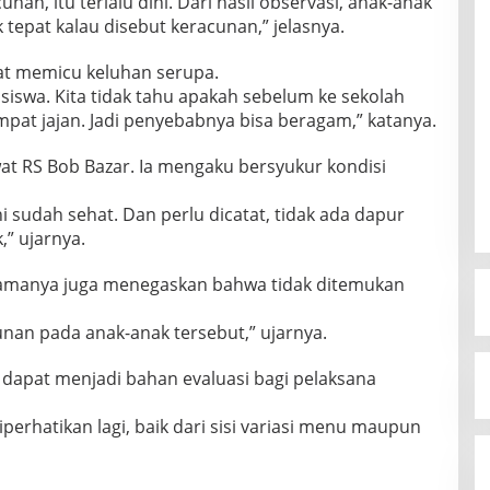
an, itu terlalu dini. Dari hasil observasi, anak-anak
k tepat kalau disebut keracunan,” jelasnya.
at memicu keluhan serupa.
iswa. Kita tidak tahu apakah sebelum ke sekolah
at jajan. Jadi penyebabnya bisa beragam,” katanya.
t RS Bob Bazar. Ia mengaku bersyukur kondisi
i sudah sehat. Dan perlu dicatat, tidak ada dapur
” ujarnya.
namanya juga menegaskan bahwa tidak ditemukan
unan pada anak-anak tersebut,” ujarnya.
i dapat menjadi bahan evaluasi bagi pelaksana
erhatikan lagi, baik dari sisi variasi menu maupun