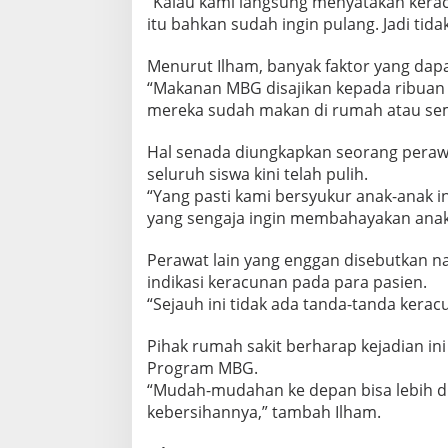
“Kalau kami langsung menyatakan keracun
l
itu bahkan sudah ingin pulang. Jadi tida
u
r
u
Menurut Ilham, banyak faktor yang dap
h
“Makanan MBG disajikan kepada ribuan s
P
mereka sudah makan di rumah atau semp
a
s
Hal senada diungkapkan seorang perawa
i
e
seluruh siswa kini telah pulih.
n
“Yang pasti kami bersyukur anak-anak in
P
yang sengaja ingin membahayakan anak,
u
l
Perawat lain yang enggan disebutkan 
i
h
indikasi keracunan pada para pasien.
“Sejauh ini tidak ada tanda-tanda kerac
Pihak rumah sakit berharap kejadian in
Program MBG.
“Mudah-mudahan ke depan bisa lebih dip
kebersihannya,” tambah Ilham.