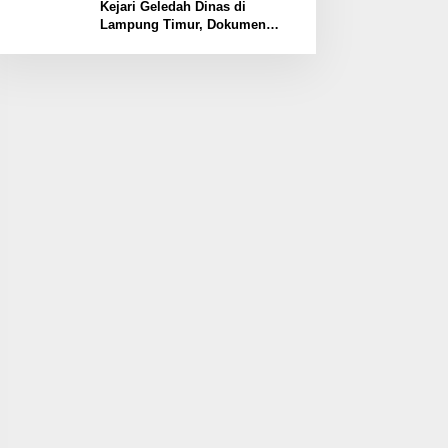
Kawasan
Kejari Geledah Dinas di
Lampung Timur, Dokumen
Proyek Jalan Rp24 Miliar
Diangkut Penyidik