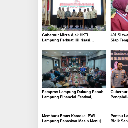
Gubernur Mirza Ajak HKTI
401 Sisw
Lampung Perkuat Hilirisasi
Siap Tem
Pertanian Untuk Kesejahteraan
Gubernur
Petani
Generasi
Pemprov Lampung Dukung Penuh
Gubernur
Lampung Financial Festival,
Pengabdi
Perkuat Literasi Keuangan Generasi
untuk Men
Muda
Memburu Emas Karaoke, PWI
Pantau La
Lampung Panaskan Mesin Menuju
Bidik Sap
Porwanas 2026
Karoke di