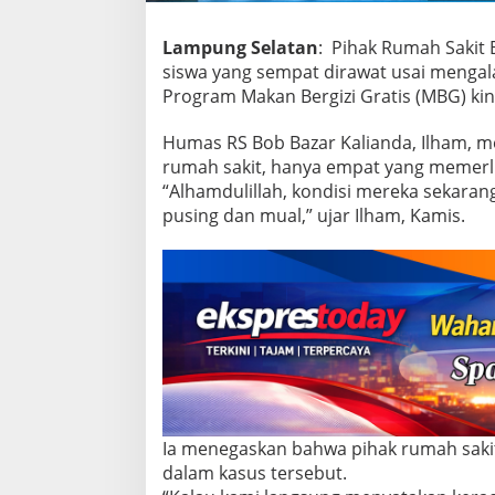
a
B
Lampung Selatan
: Pihak Rumah Sakit
u
k
siswa yang sempat dirawat usai menga
a
Program Makan Bergizi Gratis (MBG) kin
n
K
Humas RS Bob Bazar Kalianda, Ilham, m
e
rumah sakit, hanya empat yang memerlu
r
a
“Alhamdulillah, kondisi mereka sekaran
c
pusing dan mual,” ujar Ilham, Kamis.
u
n
a
n
,
K
o
n
d
i
s
i
Ia menegaskan bahwa pihak rumah sak
S
dalam kasus tersebut.
e