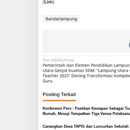
(
Lim
)
Bandarlampung
N
Pos sebelumnya
Pemerintah dan Elemen Pendidikan Lampun
a
Utara Genjot Kualitas SDM: “Lampung Utara 
Teacher 2025” Dorong Transformasi Kompet
v
Guru
i
g
Posting Terkait
a
s
Konferensi Pers : Pastikan Kesiapan Sebagai Tu
Rumah, Mesuji Tempatkan Tiga Venue Pelaksan
i
Soeratin Cup Piala Gubernur Lampung
p
Canangkan Desa TAPIS dan Luncurkan Sekolah 