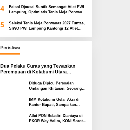
Porwanas 2027
4
Faisol Djausal Suntik Semangat Atlet PWI
Lampung, Optimistis Tenis Meja Porwanas
Bidik Prestasi Nasional
5
Seleksi Tenis Meja Porwanas 2027 Tuntas,
SIWO PWI Lampung Kantongi 12 Atlet
Terbaik Bidik Medali Emas
Peristiwa
Dua Pelaku Curas yang Tewaskan
Perempuan di Kotabumi Utara
Ditangkap, Polisi Ungkap Motif
Ekonomi
Diduga Dipicu Persoalan
Undangan Khitanan, Seorang
Warga Lampung Timur Tewas
Tertembak
IMM Kotabumi Gelar Aksi di
Kantor Bupati, Sampaikan
Sembilan Tuntutan untuk
Pemkab Lampung Utara
Atlet PON Beladiri Dianiaya di
PKOR Way Halim, KONI Soroti
Lemahnya Pengamanan