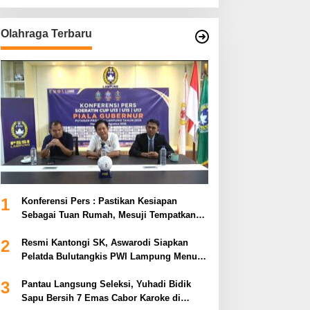
Olahraga Terbaru
1
Konferensi Pers : Pastikan Kesiapan
Sebagai Tuan Rumah, Mesuji Tempatkan
Tiga Venue Pelaksanaan Soeratin Cup
2
Piala Gubernur Lampung
Resmi Kantongi SK, Aswarodi Siapkan
Pelatda Bulutangkis PWI Lampung Menuju
Porwanas 2027
3
Pantau Langsung Seleksi, Yuhadi Bidik
Sapu Bersih 7 Emas Cabor Karoke di