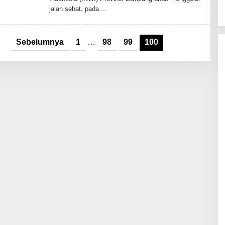
T
jalan sehat, pada
O
D
A
Y
Sebelumnya
1
…
98
99
100
2