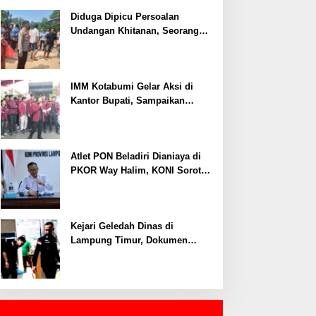
Ditangkap, Polisi Ungkap Motif
Ekonomi
Diduga Dipicu Persoalan
Undangan Khitanan, Seorang
Warga Lampung Timur Tewas
Tertembak
IMM Kotabumi Gelar Aksi di
Kantor Bupati, Sampaikan
Sembilan Tuntutan untuk
Pemkab Lampung Utara
Atlet PON Beladiri Dianiaya di
PKOR Way Halim, KONI Soroti
Lemahnya Pengamanan
Kawasan
Kejari Geledah Dinas di
Lampung Timur, Dokumen
Proyek Jalan Rp24 Miliar
Diangkut Penyidik