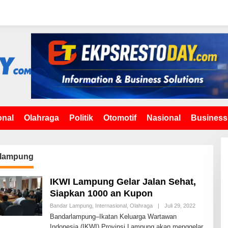
onal
Olahraga
Politik
Otomotif
Nasional
Business
lampung
IKWI Lampung Gelar Jalan Sehat,
Siapkan 1000 an Kupon
Bandar Lampung
,
Internasional
,
Olahraga
|
Juli 29, 2022
O
L
Bandarlampung–Ikatan Keluarga Wartawan
E
Indonesia (IKWI) Provinsi Lampung akan menggelar
H