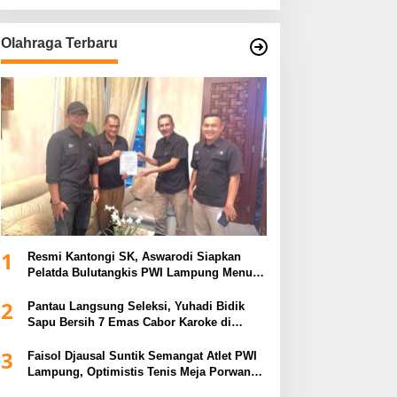
Olahraga Terbaru
1
Resmi Kantongi SK, Aswarodi Siapkan
Pelatda Bulutangkis PWI Lampung Menuju
Porwanas 2027
2
Pantau Langsung Seleksi, Yuhadi Bidik
Sapu Bersih 7 Emas Cabor Karoke di
Porwanas 2027
3
Faisol Djausal Suntik Semangat Atlet PWI
Lampung, Optimistis Tenis Meja Porwanas
Bidik Prestasi Nasional