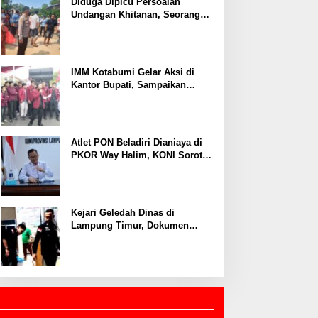
Ekonomi
Diduga Dipicu Persoalan
Undangan Khitanan, Seorang
Warga Lampung Timur Tewas
Tertembak
IMM Kotabumi Gelar Aksi di
Kantor Bupati, Sampaikan
Sembilan Tuntutan untuk
Pemkab Lampung Utara
Atlet PON Beladiri Dianiaya di
PKOR Way Halim, KONI Soroti
Lemahnya Pengamanan
Kawasan
Kejari Geledah Dinas di
Lampung Timur, Dokumen
Proyek Jalan Rp24 Miliar
Diangkut Penyidik