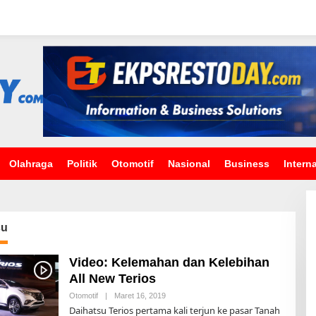
Olahraga
Politik
Otomotif
Nasional
Business
Intern
su
Video: Kelemahan dan Kelebihan
All New Terios
Otomotif
|
Maret 16, 2019
O
L
Daihatsu Terios pertama kali terjun ke pasar Tanah
E