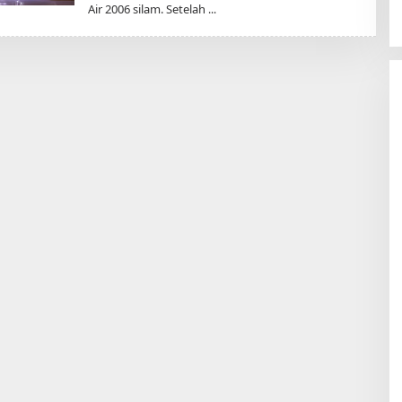
Air 2006 silam. Setelah
H
A
D
M
I
N