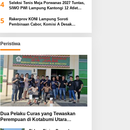
4
Seleksi Tenis Meja Porwanas 2027 Tuntas,
SIWO PWI Lampung Kantongi 12 Atlet
Terbaik Bidik Medali Emas
5
Rakerprov KONI Lampung Soroti
Pembinaan Cabor, Komisi A Desak
Evaluasi Penerima Bantuan
Peristiwa
Dua Pelaku Curas yang Tewaskan
Perempuan di Kotabumi Utara
Ditangkap, Polisi Ungkap Motif