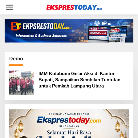
L
e
w
a
t
i
k
e
k
o
Demo
n
t
IMM Kotabumi Gelar Aksi di Kantor
e
Bupati, Sampaikan Sembilan Tuntutan
n
untuk Pemkab Lampung Utara