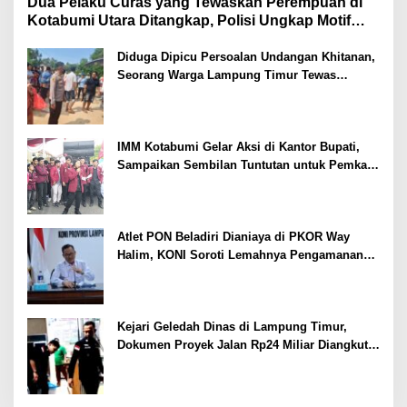
Dua Pelaku Curas yang Tewaskan Perempuan di
Kotabumi Utara Ditangkap, Polisi Ungkap Motif
Ekonomi
Diduga Dipicu Persoalan Undangan Khitanan,
Seorang Warga Lampung Timur Tewas
Tertembak
IMM Kotabumi Gelar Aksi di Kantor Bupati,
Sampaikan Sembilan Tuntutan untuk Pemkab
Lampung Utara
Atlet PON Beladiri Dianiaya di PKOR Way
Halim, KONI Soroti Lemahnya Pengamanan
Kawasan
Kejari Geledah Dinas di Lampung Timur,
Dokumen Proyek Jalan Rp24 Miliar Diangkut
Penyidik