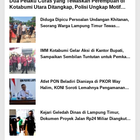
Dua Pelaku Curas yang Tewaskan Perempuan di
Kotabumi Utara Ditangkap, Polisi Ungkap Motif
Ekonomi
Diduga Dipicu Persoalan Undangan Khitanan,
Seorang Warga Lampung Timur Tewas
Tertembak
IMM Kotabumi Gelar Aksi di Kantor Bupati,
Sampaikan Sembilan Tuntutan untuk Pemkab
Lampung Utara
Atlet PON Beladiri Dianiaya di PKOR Way
Halim, KONI Soroti Lemahnya Pengamanan
Kawasan
Kejari Geledah Dinas di Lampung Timur,
Dokumen Proyek Jalan Rp24 Miliar Diangkut
Penyidik