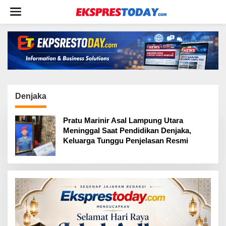
L
e
w
a
t
i
k
e
k
o
Denjaka
n
t
Pratu Marinir Asal Lampung Utara
e
Meninggal Saat Pendidikan Denjaka,
n
Keluarga Tunggu Penjelasan Resmi