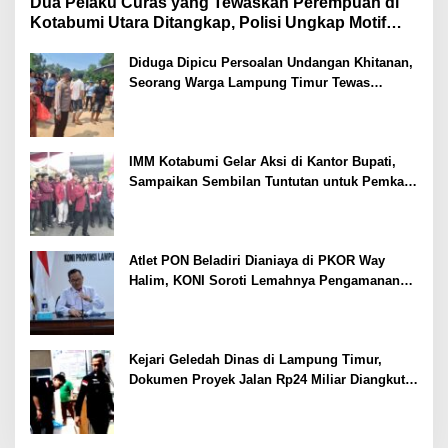
Dua Pelaku Curas yang Tewaskan Perempuan di
Kotabumi Utara Ditangkap, Polisi Ungkap Motif
Ekonomi
Diduga Dipicu Persoalan Undangan Khitanan,
Seorang Warga Lampung Timur Tewas
Tertembak
IMM Kotabumi Gelar Aksi di Kantor Bupati,
Sampaikan Sembilan Tuntutan untuk Pemkab
Lampung Utara
Atlet PON Beladiri Dianiaya di PKOR Way
Halim, KONI Soroti Lemahnya Pengamanan
Kawasan
Kejari Geledah Dinas di Lampung Timur,
Dokumen Proyek Jalan Rp24 Miliar Diangkut
Penyidik