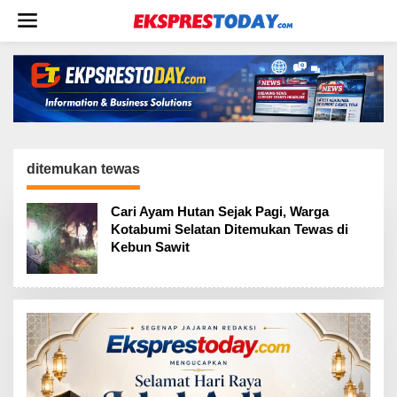
L
e
w
a
t
i
k
e
k
o
ditemukan tewas
n
t
Cari Ayam Hutan Sejak Pagi, Warga
e
Kotabumi Selatan Ditemukan Tewas di
n
Kebun Sawit