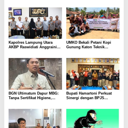
Emas, Ekonomi, dan
Diduga Dihembuskan
Pariwisata Menggeliat
Kawanan Febrie Adriansyah
Kapolres Lampung Utara
UMKO Bekali Petani Kopi
AKBP Raswidiati Anggraini
Gunung Katon Teknik
Bergerak Cepat, Rangkul
Pascapanen, Dorong Nilai
Tokoh Masyarakat dan Adat
Jual Hasil Panen Meningkat
Perkuat Kamtibmas
BGN Ultimatum Dapur MBG:
Bupati Hamartoni Perkuat
Tanpa Sertifikat Higiene,
Sinergi dengan BPJS
Tutup Permanen
Kesehatan, Dorong Layanan
Kesehatan Makin Cepat dan
Mudah