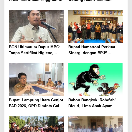
Bergerak Cepat, Rangkul
Pascapanen, Dorong Nilai
Tokoh Masyarakat dan Adat
Jual Hasil Panen Meningkat
Perkuat Kamtibmas
BGN Ultimatum Dapur MBG:
Bupati Hamartoni Perkuat
Tanpa Sertifikat Higiene,
Sinergi dengan BPJS
Tutup Permanen
Kesehatan, Dorong Layanan
Kesehatan Makin Cepat dan
Mudah
Bupati Lampung Utara Genjot
Babon Bangkok ‘Robe’ah’
PAD 2026, OPD Diminta Gali
Dicuri, Lima Anak Ayam
Sumber Pendapatan Baru
Menangis Piyik-Piyik, Warga
hingga Optimalkan PBB-P2
Gang Jalaba Kotabumi Heboh