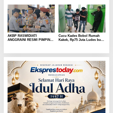
Prioritas
TP PKK Lampung Dorong
Pembangunan SDM Dimulai
dari Desa
AKBP RASWIDIATI
Cucu Kades Bobol Rumah
ANGGRAINI RESMI PIMPIN
Kakek, Rp75 Juta Ludes buat
POLRES LAMPUNG UTARA,
Judol, Diringkus dan
BAWA KOMITMEN PERKUAT
Ditembak Polisi
KAMTIBMAS DAN
PELAYANAN PRESISI