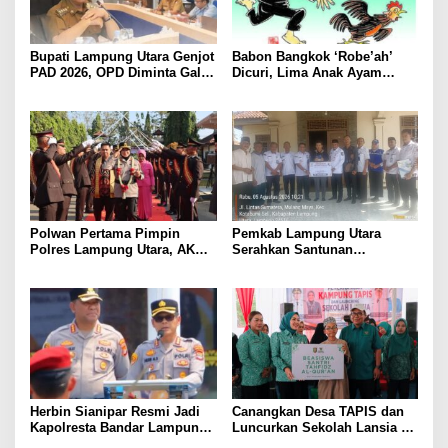
Bupati Lampung Utara Genjot
Babon Bangkok ‘Robe’ah’
PAD 2026, OPD Diminta Gali
Dicuri, Lima Anak Ayam
Sumber Pendapatan Baru
Menangis Piyik-Piyik, Warga
hingga Optimalkan PBB-P2
Gang Jalaba Kotabumi Heboh
Polwan Pertama Pimpin
Pemkab Lampung Utara
Polres Lampung Utara, AKBP
Serahkan Santunan
Raswidiati Disambut Tradisi
Kemensos kepada Keluarga
Pedang Pora
Korban Kebakaran
Herbin Sianipar Resmi Jadi
Canangkan Desa TAPIS dan
Kapolresta Bandar Lampung,
Luncurkan Sekolah Lansia di
Penindakan Korupsi Masuk
Kampung Rukti Endah, Ketua