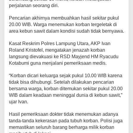
K
perjalanan seorang diri.
e
b
Pencarian akhirnya membuahkan hasil sekitar pukul
u
20.00 WIB. Warga menemukan korban tergeletak di
n
area kebun sawit dalam kondisi sudah tidak bernyawa.
S
a
Kasat Reskrim Polres Lampung Utara, AKP Ivan
w
Roland Kristofel, mengatakan jenazah korban
i
langsung dievakuasi ke RSD Mayjend HM Ryacudu
t
Kotabumi guna menjalani pemeriksaan medis.
“Korban dicari keluarga sejak pukul 10.00 WIB karena
tidak bisa dihubungi. Setelah dilakukan pencarian
bersama warga, korban ditemukan sekitar pukul 20.00
WIB dalam keadaan meninggal dunia di kebun sawit,”
ujar Ivan.
Hasil pemeriksaan dokter tidak menemukan adanya
tanda-tanda kekerasan pada tubuh korban. Polisi juga
memastikan seluruh barang berharga milik korban