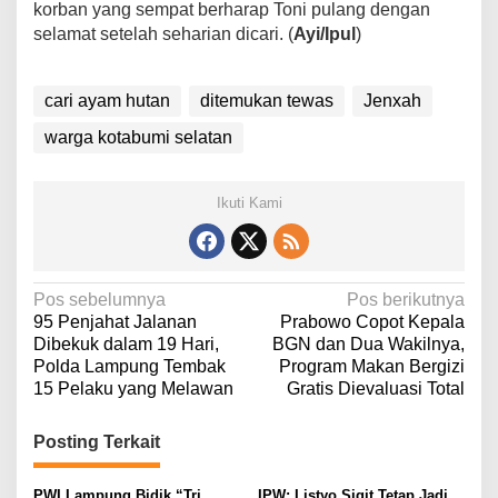
korban yang sempat berharap Toni pulang dengan
selamat setelah seharian dicari. (
Ayi/Ipul
)
cari ayam hutan
ditemukan tewas
Jenxah
warga kotabumi selatan
Ikuti Kami
N
Pos sebelumnya
Pos berikutnya
95 Penjahat Jalanan
Prabowo Copot Kepala
a
Dibekuk dalam 19 Hari,
BGN dan Dua Wakilnya,
v
Polda Lampung Tembak
Program Makan Bergizi
15 Pelaku yang Melawan
Gratis Dievaluasi Total
i
g
Posting Terkait
a
s
PWI Lampung Bidik “Tri
IPW: Listyo Sigit Tetap Jadi