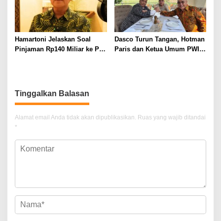
Hamartoni Jelaskan Soal
Dasco Turun Tangan, Hotman
Pinjaman Rp140 Miliar ke PT
Paris dan Ketua Umum PWI
SMI: Tanpa Terobosan,
Duduk Semeja, Isyarat Damai
Perbaikan Jalan Butuh Waktu
Polemik Wartawan?
Bertahun-tahun
Tinggalkan Balasan
Alamat email Anda tidak akan dipublikasikan.
Ruas yang wajib ditandai
*