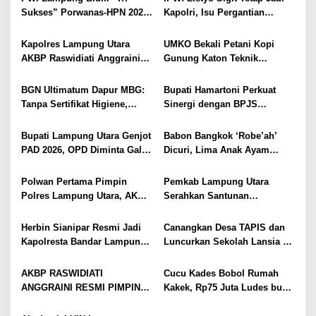
i
Sukses” Porwanas-HPN 2027:
Kapolri, Isu Pergantian
Emas, Ekonomi, dan
Diduga Dihembuskan
p
Pariwisata Menggeliat
Kawanan Febrie Adriansyah
Kapolres Lampung Utara
UMKO Bekali Petani Kopi
o
AKBP Raswidiati Anggraini
Gunung Katon Teknik
s
Bergerak Cepat, Rangkul
Pascapanen, Dorong Nilai
Tokoh Masyarakat dan Adat
Jual Hasil Panen Meningkat
BGN Ultimatum Dapur MBG:
Bupati Hamartoni Perkuat
Perkuat Kamtibmas
Tanpa Sertifikat Higiene,
Sinergi dengan BPJS
Tutup Permanen
Kesehatan, Dorong Layanan
Kesehatan Makin Cepat dan
Bupati Lampung Utara Genjot
Babon Bangkok ‘Robe’ah’
Mudah
PAD 2026, OPD Diminta Gali
Dicuri, Lima Anak Ayam
Sumber Pendapatan Baru
Menangis Piyik-Piyik, Warga
hingga Optimalkan PBB-P2
Gang Jalaba Kotabumi Heboh
Polwan Pertama Pimpin
Pemkab Lampung Utara
Polres Lampung Utara, AKBP
Serahkan Santunan
Raswidiati Disambut Tradisi
Kemensos kepada Keluarga
Pedang Pora
Korban Kebakaran
Herbin Sianipar Resmi Jadi
Canangkan Desa TAPIS dan
Kapolresta Bandar Lampung,
Luncurkan Sekolah Lansia di
Penindakan Korupsi Masuk
Kampung Rukti Endah, Ketua
Prioritas
TP PKK Lampung Dorong
AKBP RASWIDIATI
Cucu Kades Bobol Rumah
Pembangunan SDM Dimulai
ANGGRAINI RESMI PIMPIN
Kakek, Rp75 Juta Ludes buat
dari Desa
POLRES LAMPUNG UTARA,
Judol, Diringkus dan
BAWA KOMITMEN PERKUAT
Ditembak Polisi