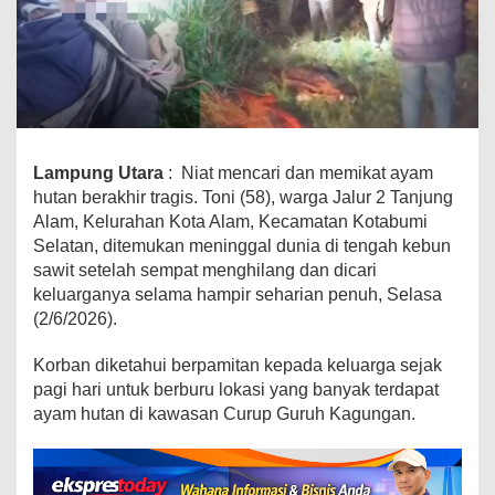
e
j
a
k
P
a
g
i
Lampung Utara
: Niat mencari dan memikat ayam
,
hutan berakhir tragis. Toni (58), warga Jalur 2 Tanjung
W
Alam, Kelurahan Kota Alam, Kecamatan Kotabumi
a
Selatan, ditemukan meninggal dunia di tengah kebun
r
sawit setelah sempat menghilang dan dicari
g
keluarganya selama hampir seharian penuh, Selasa
a
(2/6/2026).
K
o
Korban diketahui berpamitan kepada keluarga sejak
t
a
pagi hari untuk berburu lokasi yang banyak terdapat
b
ayam hutan di kawasan Curup Guruh Kagungan.
u
m
i