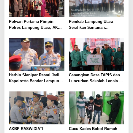
Polwan Pertama Pimpin
Pemkab Lampung Utara
Polres Lampung Utara, AKBP
Serahkan Santunan
Raswidiati Disambut Tradisi
Kemensos kepada Keluarga
Pedang Pora
Korban Kebakaran
Herbin Sianipar Resmi Jadi
Canangkan Desa TAPIS dan
Kapolresta Bandar Lampung,
Luncurkan Sekolah Lansia di
Penindakan Korupsi Masuk
Kampung Rukti Endah, Ketua
Prioritas
TP PKK Lampung Dorong
Pembangunan SDM Dimulai
dari Desa
AKBP RASWIDIATI
Cucu Kades Bobol Rumah