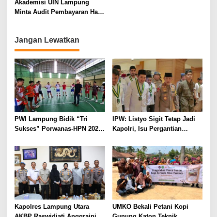
Akademisi UIN Lampung
KAMTIBMAS DAN
Minta Audit Pembayaran Hak
PELAYANAN PRESISI
ASN Terpidana Korupsi:
Kepastian Hukum Tak Boleh
Jangan Lewatkan
Berlarut
PWI Lampung Bidik “Tri
IPW: Listyo Sigit Tetap Jadi
Sukses” Porwanas-HPN 2027:
Kapolri, Isu Pergantian
Emas, Ekonomi, dan
Diduga Dihembuskan
Pariwisata Menggeliat
Kawanan Febrie Adriansyah
Kapolres Lampung Utara
UMKO Bekali Petani Kopi
AKBP Raswidiati Anggraini
Gunung Katon Teknik