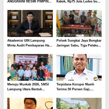
ANGGRAINI RESMI PIMPIN
Kakek, Rp75 Juta Ludes buat
POLRES LAMPUNG UTARA,
Judol, Diringkus dan
BAWA KOMITMEN PERKUAT
Ditembak Polisi
KAMTIBMAS DAN
PELAYANAN PRESISI
Akademisi UIN Lampung
Polsek Sungkai Jaya Bongkar
Minta Audit Pembayaran Hak
Jaringan Sabu, Tiga Pelaku
ASN Terpidana Korupsi:
Dibekuk
Kepastian Hukum Tak Boleh
Berlarut
Menuju Muskab 2026, SMSI
Terpidana Korupsi Masih
Lampung Utara Bentuk
Terima 50 Persen Gaji,
Panitia dan Susun
BKSDM Lampung Utara;
Kepengurusan
Tunggu Keputusan BKN