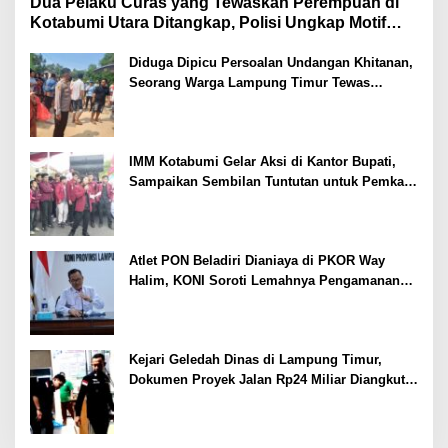
Dua Pelaku Curas yang Tewaskan Perempuan di
Kotabumi Utara Ditangkap, Polisi Ungkap Motif
Ekonomi
Diduga Dipicu Persoalan Undangan Khitanan,
Seorang Warga Lampung Timur Tewas
Tertembak
IMM Kotabumi Gelar Aksi di Kantor Bupati,
Sampaikan Sembilan Tuntutan untuk Pemkab
Lampung Utara
Atlet PON Beladiri Dianiaya di PKOR Way
Halim, KONI Soroti Lemahnya Pengamanan
Kawasan
Kejari Geledah Dinas di Lampung Timur,
Dokumen Proyek Jalan Rp24 Miliar Diangkut
Penyidik