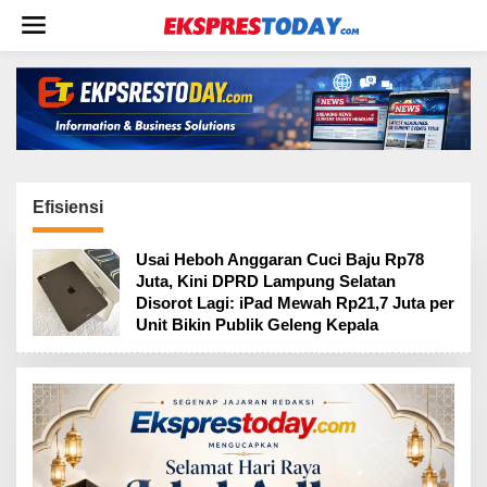
L
e
w
a
t
i
k
e
k
o
Efisiensi
n
t
Usai Heboh Anggaran Cuci Baju Rp78
e
Juta, Kini DPRD Lampung Selatan
n
Disorot Lagi: iPad Mewah Rp21,7 Juta per
Unit Bikin Publik Geleng Kepala